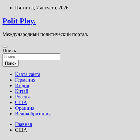
Перейти
Пятница, 7 августа, 2026
к
содержимому
Polit Play.
Международный политический портал.
Поиск
Поиск
Карта сайта
Германия
Индия
Китай
Россия
США
Франция
Великобритания
Главная
США