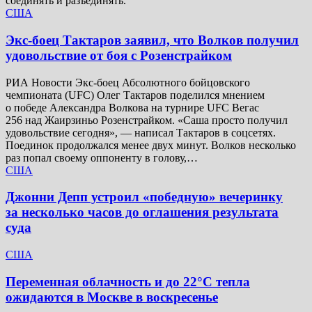
соединять и разъединять.
США
Экс-боец Тактаров заявил, что Волков получил
удовольствие от боя с Розенстрайком
РИА Новости Экс-боец Абсолютного бойцовского
чемпионата (UFC) Олег Тактаров поделился мнением
о победе Александра Волкова на турнире UFC Вегас
256 над Жаирзиньо Розенстрайком. «Саша просто получил
удовольствие сегодня», — написал Тактаров в соцсетях.
Поединок продолжался менее двух минут. Волков несколько
раз попал своему оппоненту в голову,…
США
Джонни Депп устроил «победную» вечеринку
за несколько часов до оглашения результата
суда
США
Переменная облачность и до 22°C тепла
ожидаются в Москве в воскресенье