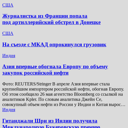
США
Журналистка из Франции попала
под артиллерийский обстрел в Донецке
США
На съезде с МКАД опрокинулся грузовик
Индия
Азия впервые обогнала Европу по объему
закупок российской нефти
Фото: REUTERS/Stringer В апреле Азия впервые стала
крупнейшим импортером российской нефти, обогнав Европу.
Об этом сообщило 26 мая агентство Bloomberg со ссылкой на
аналитиков Kpler. По словам аналитика Джейн Се,
совокупный объем нефти из России у Индии и Китая вырос…
Индия
Гитанджали Шри из Индии получила
Международную Букеровскую премию