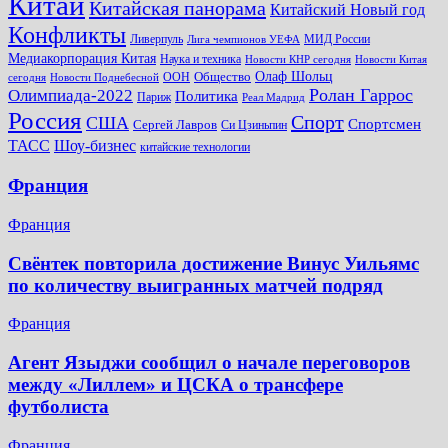
Китай
Китайская панорама
Китайский Новый год
Конфликты
Ливерпуль
МИД России
Лига чемпионов УЕФА
Медиакорпорация Китая
Наука и техника
Новости КНР сегодня
Новости Китая
Общество
Олаф Шольц
ООН
сегодня
Новости Поднебесной
Ролан Гаррос
Олимпиада-2022
Политика
Париж
Реал Мадрид
Россия
Спорт
США
Спортсмен
Сергей Лавров
Си Цзиньпин
Шоу-бизнес
ТАСС
китайские технологии
Франция
Франция
Свёнтек повторила достижение Винус Уильямс
по количеству выигранных матчей подряд
Франция
Агент Языджи сообщил о начале переговоров
между «Лиллем» и ЦСКА о трансфере
футболиста
Франция