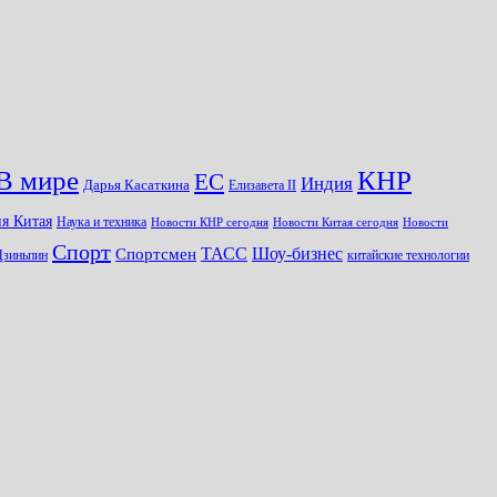
КНР
В мире
ЕС
Индия
Дарья Касаткина
Елизавета II
я Китая
Наука и техника
Новости КНР сегодня
Новости Китая сегодня
Новости
Спорт
Шоу-бизнес
ТАСС
Спортсмен
Цзиньпин
китайские технологии