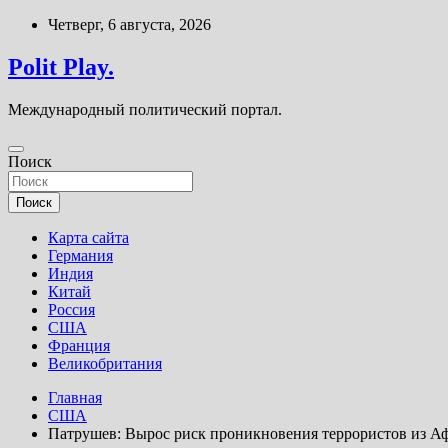
Перейти
Четверг, 6 августа, 2026
к
содержимому
Polit Play.
Международный политический портал.
Поиск
Поиск
Карта сайта
Германия
Индия
Китай
Россия
США
Франция
Великобритания
Главная
США
Патрушев: Вырос риск проникновения террористов из Аф