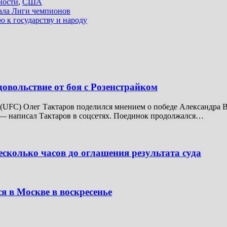
ности
,
США
нала Лиги чемпионов
 к государству и народу
довольствие от боя с Розенстрайком
UFC) Олег Тактаров поделился мнением о победе Александра В
 — написал Тактаров в соцсетях. Поединок продолжался…
сколько часов до оглашения результата суда
я в Москве в воскресенье