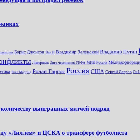
 рынках
Владимир Путин
Владимир Зеленский
Борис Джонсон
ганистан
Ван И
онфликты
Медиакорпораци
Ливерпуль
МИД России
Лига чемпионов УЕФА
Россия
Ролан Гаррос
США
итика
Сергей Лавров
Си 
Реал Мадрид
 количеству выигранных матчей подряд
жду «Лиллем» и ЦСКА о трансфере футболиста