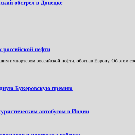
ский обстрел в Донецке
к российской нефти
шим импортером российской нефти, обогнав Европу. Об этом соо
одную Букеровскую премию
туристическим автобусом в Индии
леведущая и пострадал ребенок