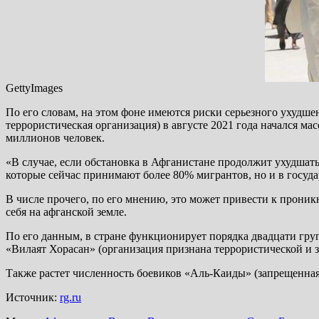
GettyImages
По его словам, на этом фоне имеются риски серьезного ухудш
террористическая организация) в августе 2021 года начался м
миллионов человек.
«В случае, если обстановка в Афганистане продолжит ухудшатьс
которые сейчас принимают более 80% мигрантов, но и в госуда
В числе прочего, по его мнению, это может привести к прони
себя на афганской земле.
По его данным, в стране функционирует порядка двадцати гр
«Вилаят Хорасан» (организация признана террористической и 
Также растет численность боевиков «Аль-Каиды» (запрещенная 
Источник:
rg.ru