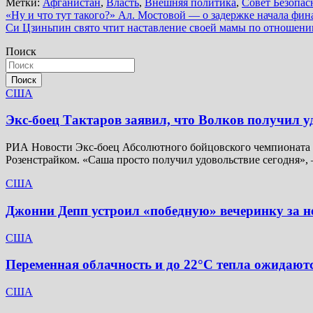
Метки:
Афганистан
,
Власть
,
Внешняя политика
,
Совет Безопас
Навигация
«Ну и что тут такого?» Ал. Мостовой — о задержке начала фи
Си Цзиньпин свято чтит наставление своей мамы по отношению
по
Поиск
записям
Поиск
США
Экс-боец Тактаров заявил, что Волков получил у
РИА Новости Экс-боец Абсолютного бойцовского чемпионата (
Розенстрайком. «Саша просто получил удовольствие сегодня»,
США
Джонни Депп устроил «победную» вечеринку за не
США
Переменная облачность и до 22°C тепла ожидаютс
США