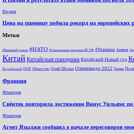
Индия
Цена на пшеницу побила рекорд на европейских
Метки
#НАТО
#Украина
Армия
#Киевский режим
#Специальная операция ВС РФ
Аф
Китай
К
Китайская панорама
Китайский Новый год
Олимпиада-2022
Пол
Общество
Олаф Шольц
ООН
Париж
Поднебесной
Франция
Франция
Свёнтек повторила достижение Винус Уильямс по
Франция
Агент Языджи сообщил о начале переговоров ме