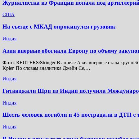
Журналистка из Франции попала под артиллерий
США
На съезде с МКАД опрокинулся грузовик
Индия
Азия впервые обогнала Европу по объему закупо
Фото: REUTERS/Stringer В апреле Азия впервые стала крупней
Kpler. По словам аналитика Джейн Се,…
Индия
Гитанджали Шри из Индии получила Междунар
Индия
Шесть человек погибли и 45 пострадали в ДТП с 
Индия
В Индии в результате атаки боевиков погибла те