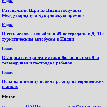
Индия
Гитанджали Шри из Индии получила
Международную Букеровскую премию
Индия
Шесть человек погибли и 45 пострадали в ДТП с
туристическим автобусом в Индии
Индия
В Индии в результате атаки боевиков погибла
телеведущая и пострадал ребенок
Индия
Цена на пшеницу побила рекорд на европейских
рынках
Метки
#НАТО
#Украина
Армия
#Киевский режим
#Специальная операция ВС РФ