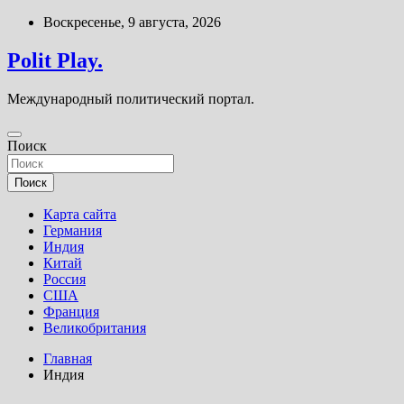
Перейти
Воскресенье, 9 августа, 2026
к
содержимому
Polit Play.
Международный политический портал.
Поиск
Поиск
Карта сайта
Германия
Индия
Китай
Россия
США
Франция
Великобритания
Главная
Индия