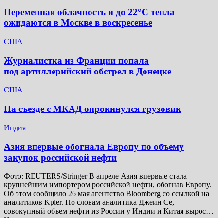
Переменная облачность и до 22°C тепла
ожидаются в Москве в воскресенье
США
Журналистка из Франции попала
под артиллерийский обстрел в Донецке
США
На съезде с МКАД опрокинулся грузовик
Индия
Азия впервые обогнала Европу по объему
закупок российской нефти
Фото: REUTERS/Stringer В апреле Азия впервые стала
крупнейшим импортером российской нефти, обогнав Европу.
Об этом сообщило 26 мая агентство Bloomberg со ссылкой на
аналитиков Kpler. По словам аналитика Джейн Се,
совокупный объем нефти из России у Индии и Китая вырос…