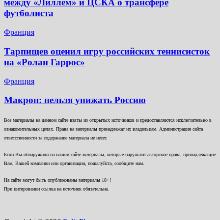
между «Лиллем» и ЦСКА о трансфере
футболиста
Франция
Тарпищев оценил игру российских теннисисток
на «Ролан Гаррос»
Франция
Макрон: нельзя унижать Россию
Все материалы на данном сайте взяты из открытых источников и предоставляются исключительно в
ознакомительных целях. Права на материалы принадлежат их владельцам. Администрация сайта
ответственности за содержание материала не несет.
Если Вы обнаружили на нашем сайте материалы, которые нарушают авторские права, принадлежащие
Вам, Вашей компании или организации, пожалуйста, сообщите нам.
На сайте могут быть опубликованы материалы 18+!
При цитировании ссылка на источник обязательна.