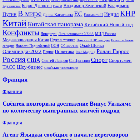
Владимир
Владимир Зеленский
Борис Джонсон
Афганистан
Ван И
КНР
В мире
ЕС
Путин
Индия
Дарья Касаткина
Елизавета II
Китай
Китайская панорама
Китайский Новый год
Конфликты
Ливерпуль
МИД России
Лига чемпионов УЕФА
Медиакорпорация Китая
Наука и техника
Новости КНР сегодня
Новости Китая
Общество
Олаф Шольц
ООН
сегодня
Новости Поднебесной
Ролан Гаррос
Олимпиада-2022
Политика
Париж
Реал Мадрид
Россия
Спорт
США
Спортсмен
Сергей Лавров
Си Цзиньпин
Шоу-бизнес
ТАСС
китайские технологии
Франция
Франция
Свёнтек повторила достижение Винус Уильямс
по количеству выигранных матчей подряд
Франция
Агент Языджи сообщил о начале переговоров