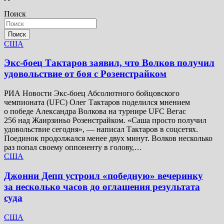
Поиск
Поиск
США
Экс-боец Тактаров заявил, что Волков получил
удовольствие от боя с Розенстрайком
РИА Новости Экс-боец Абсолютного бойцовского
чемпионата (UFC) Олег Тактаров поделился мнением
о победе Александра Волкова на турнире UFC Вегас
256 над Жаирзиньо Розенстрайком. «Саша просто получил
удовольствие сегодня», — написал Тактаров в соцсетях.
Поединок продолжался менее двух минут. Волков несколько
раз попал своему оппоненту в голову,…
США
Джонни Депп устроил «победную» вечеринку
за несколько часов до оглашения результата
суда
США