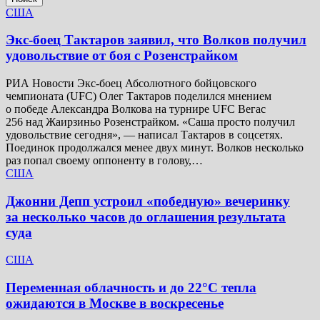
США
Экс-боец Тактаров заявил, что Волков получил
удовольствие от боя с Розенстрайком
РИА Новости Экс-боец Абсолютного бойцовского
чемпионата (UFC) Олег Тактаров поделился мнением
о победе Александра Волкова на турнире UFC Вегас
256 над Жаирзиньо Розенстрайком. «Саша просто получил
удовольствие сегодня», — написал Тактаров в соцсетях.
Поединок продолжался менее двух минут. Волков несколько
раз попал своему оппоненту в голову,…
США
Джонни Депп устроил «победную» вечеринку
за несколько часов до оглашения результата
суда
США
Переменная облачность и до 22°C тепла
ожидаются в Москве в воскресенье