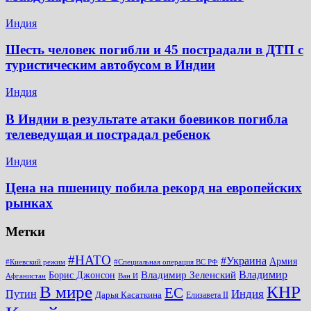
Индия
Шесть человек погибли и 45 пострадали в ДТП с
туристическим автобусом в Индии
Индия
В Индии в результате атаки боевиков погибла
телеведущая и пострадал ребенок
Индия
Цена на пшеницу побила рекорд на европейских
рынках
Метки
#НАТО
#Украина
Армия
#Киевский режим
#Специальная операция ВС РФ
Владимир
Владимир Зеленский
Борис Джонсон
Афганистан
Ван И
КНР
В мире
ЕС
Путин
Индия
Дарья Касаткина
Елизавета II