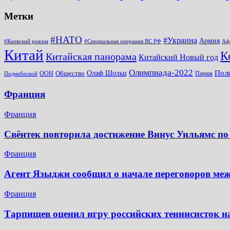
Метки
#НАТО
#Украина
Армия
#Киевский режим
#Специальная операция ВС РФ
Аф
Китай
К
Китайская панорама
Китайский Новый год
Олимпиада-2022
Пол
Общество
Олаф Шольц
ООН
Париж
Поднебесной
Франция
Франция
Свёнтек повторила достижение Винус Уильямс по
Франция
Агент Языджи сообщил о начале переговоров ме
Франция
Тарпищев оценил игру российских теннисисток н