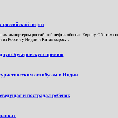
к российской нефти
шим импортером российской нефти, обогнав Европу. Об этом соо
ти из России у Индии и Китая вырос…
одную Букеровскую премию
туристическим автобусом в Индии
леведущая и пострадал ребенок
 рынках