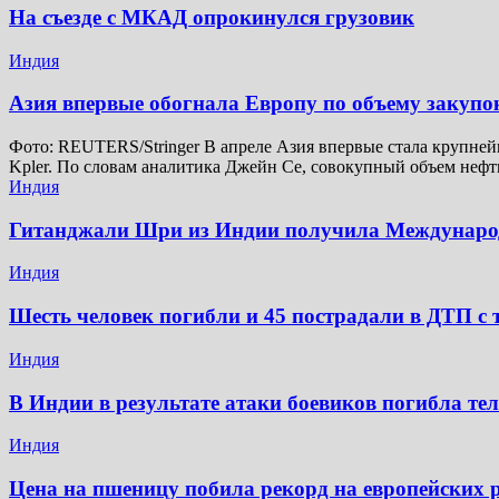
На съезде с МКАД опрокинулся грузовик
Индия
Азия впервые обогнала Европу по объему закупо
Фото: REUTERS/Stringer В апреле Азия впервые стала крупней
Kpler. По словам аналитика Джейн Се, совокупный объем неф
Индия
Гитанджали Шри из Индии получила Междунар
Индия
Шесть человек погибли и 45 пострадали в ДТП с 
Индия
В Индии в результате атаки боевиков погибла те
Индия
Цена на пшеницу побила рекорд на европейских