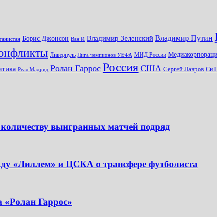
Владимир Путин
Владимир Зеленский
Борис Джонсон
ганистан
Ван И
онфликты
Медиакорпораци
Ливерпуль
МИД России
Лига чемпионов УЕФА
Россия
Ролан Гаррос
США
итика
Сергей Лавров
Си 
Реал Мадрид
 количеству выигранных матчей подряд
жду «Лиллем» и ЦСКА о трансфере футболиста
а «Ролан Гаррос»