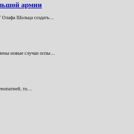
ольшой армии
РГ Олафа Шольца создать…
явлены новые случаи оспы…
денопатией, то…