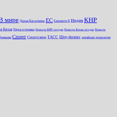
КНР
В мире
ЕС
Индия
Дарья Касаткина
Елизавета II
я Китая
Наука и техника
Новости КНР сегодня
Новости Китая сегодня
Новости
Спорт
Шоу-бизнес
ТАСС
Спортсмен
Цзиньпин
китайские технологии