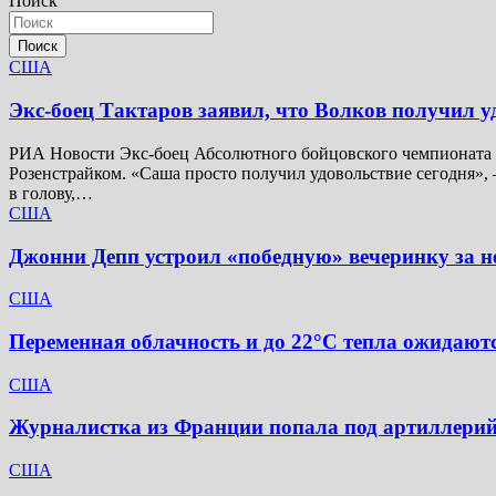
Поиск
Поиск
США
Экс-боец Тактаров заявил, что Волков получил у
РИА Новости Экс-боец Абсолютного бойцовского чемпионата (
Розенстрайком. «Саша просто получил удовольствие сегодня», 
в голову,…
США
Джонни Депп устроил «победную» вечеринку за не
США
Переменная облачность и до 22°C тепла ожидаютс
США
Журналистка из Франции попала под артиллерий
США