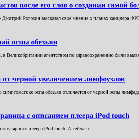
стов после его слов о создании самой б
с» Дмитрий Рогозин высказал своё мнение о планах канцлера Ф
чай оспы обезьян
ews, в Великобритании агентством по здравоохранению были вы
я от черной увеличением лимфоузлов
по симптоматике оспа обезьян отличается от черной оспы лимфа
раница с описанием плеера iPod touch
популярного плеера iPod touch. А сейчас с…