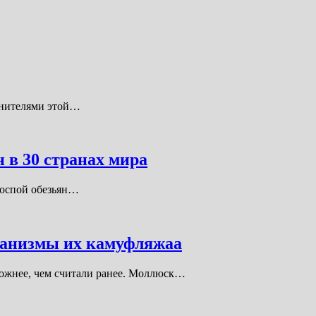
анителями этой…
 в 30 странах мира
 оспой обезьян…
еханизмы их камуфляжаа
ложнее, чем считали ранее. Моллюск…