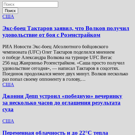
Поиск
США
Экс-боец Тактаров заявил, что Волков получил
удовольствие от боя с Розенстрайком
РИА Новости Экс-боец Абсолютного бойцовского
чемпионата (UFC) Олег Тактаров поделился мнением
о победе Александра Волкова на турнире UFC Вегас
256 над Жаирзиньо Розенстрайком. «Саша просто получил
удовольствие сегодня», — написал Тактаров в соцсетях.
Поединок продолжался менее двух минут. Волков несколько
раз попал своему оппоненту в голову,…
США
Джонни Депп устроил «победную» вечеринку
за несколько часов до оглашения результата
суда
США
Переменная облачность и до 22°C тепла