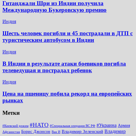
Гитанджали Шри из Индии получила
Международную Букеровскую премию
Индия
Шесть человек погибли и 45 пострадали в ДТП с
туристическим автобусом в Индии
Индия
В Индии в результате атаки боевиков погибла
телеведущая и пострадал ребенок
Индия
Цена на пшеницу побила рекорд на европейских
рынках
Метки
#НАТО
#Украина
Армия
#Киевский режим
#Специальная операция ВС РФ
Владимир
Владимир Зеленский
Борис Джонсон
Афганистан
Ван И