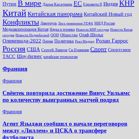
КНР
В мире
ЕС
Путин
Индия
Дарья Касаткина
Елизавета II
Китай
Китайская панорама
Китайский Новый год
Конфликты
Ливерпуль
МИД России
Лига чемпионов УЕФА
Медиакорпорация Китая
Наука и техника
Новости КНР сегодня
Новости Китая
Общество
Олаф Шольц
ООН
сегодня
Новости Поднебесной
Ролан Гаррос
Олимпиада-2022
Политика
Париж
Реал Мадрид
Россия
Спорт
США
Спортсмен
Сергей Лавров
Си Цзиньпин
Шоу-бизнес
ТАСС
китайские технологии
Франция
Франция
Свёнтек повторила достижение Винус Уильямс
по количеству выигранных матчей подряд
Франция
Агент Языджи сообщил о начале переговоров
между «Лиллем» и ЦСКА о трансфере
футболиста