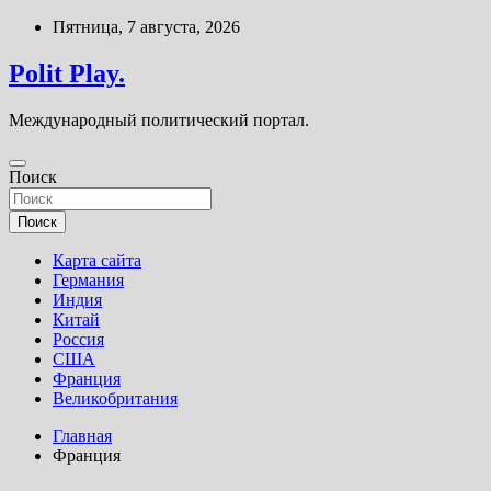
Перейти
Пятница, 7 августа, 2026
к
содержимому
Polit Play.
Международный политический портал.
Поиск
Поиск
Карта сайта
Германия
Индия
Китай
Россия
США
Франция
Великобритания
Главная
Франция