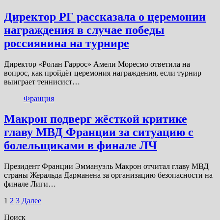
Директор РГ рассказала о церемонии
награждения в случае победы
россиянина на турнире
Директор «Ролан Гаррос» Амели Моресмо ответила на
вопрос, как пройдёт церемония награждения, если турнир
выиграет теннисист…
Франция
Макрон подверг жёсткой критике
главу МВД Франции за ситуацию с
болельщиками в финале ЛЧ
Президент Франции Эммануэль Макрон отчитал главу МВД
страны Жеральда Дарманена за организацию безопасности на
финале Лиги…
Пагинация
1
2
3
Далее
записей
Поиск