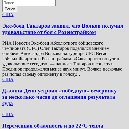
Поиск
США
Экс-боец Тактаров заявил, что Волков получил
удовольствие от боя с Розенстрайком
РИА Новости Экс-боец Абсолютного бойцовского
чемпионата (UFC) Олег Тактаров поделился мнением
о победе Александра Волкова на турнире UFC Вегас
256 над Жаирзиньо Розенстрайком. «Саша просто получил
удовольствие сегодня», — написал Тактаров в соцсетях.
Поединок продолжался менее двух минут. Волков несколько
раз попал своему оппоненту в голову,…
США
Джонни Депп устроил «победную» вечеринку
за несколько часов до оглашения результата
суда
США
Переменная облачность и до 22°C тепла