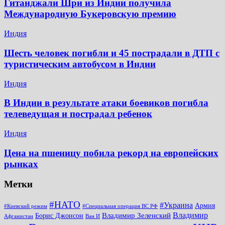
Гитанджали Шри из Индии получила
Международную Букеровскую премию
Индия
Шесть человек погибли и 45 пострадали в ДТП с
туристическим автобусом в Индии
Индия
В Индии в результате атаки боевиков погибла
телеведущая и пострадал ребенок
Индия
Цена на пшеницу побила рекорд на европейских
рынках
Метки
#НАТО
#Украина
Армия
#Киевский режим
#Специальная операция ВС РФ
Владимир
Владимир Зеленский
Борис Джонсон
Афганистан
Ван И