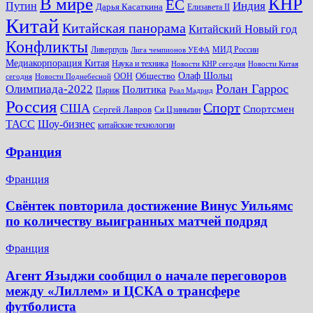
КНР
В мире
ЕС
Путин
Индия
Дарья Касаткина
Елизавета II
Китай
Китайская панорама
Китайский Новый год
Конфликты
Ливерпуль
МИД России
Лига чемпионов УЕФА
Медиакорпорация Китая
Наука и техника
Новости КНР сегодня
Новости Китая
Общество
Олаф Шольц
ООН
сегодня
Новости Поднебесной
Ролан Гаррос
Олимпиада-2022
Политика
Париж
Реал Мадрид
Россия
Спорт
США
Спортсмен
Сергей Лавров
Си Цзиньпин
Шоу-бизнес
ТАСС
китайские технологии
Франция
Франция
Свёнтек повторила достижение Винус Уильямс
по количеству выигранных матчей подряд
Франция
Агент Языджи сообщил о начале переговоров
между «Лиллем» и ЦСКА о трансфере
футболиста