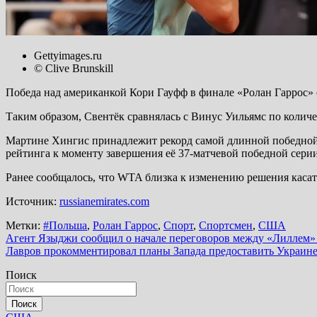
Gettyimages.ru
© Clive Brunskill
Победа над американкой Кори Гауфф в финале «Ролан Гаррос» с
Таким образом, Свентёк сравнялась с Винус Уильямс по колич
Мартине Хингис принадлежит рекорд самой длинной победной сер
рейтинга к моменту завершения её 37-матчевой победной сер
Ранее сообщалось, что WTA близка к изменению решения касат
Источник:
russianemirates.com
Метки:
#Польша
,
Ролан Гаррос
,
Спорт
,
Спортсмен
,
США
Навигация
Агент Языджи сообщил о начале переговоров между «Лиллем»
Лавров прокомментировал планы Запада предоставить Украин
по
Поиск
записям
Поиск