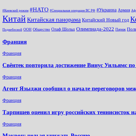
#НАТО
#Украина
Армия
#Киевский режим
#Специальная операция ВС РФ
Аф
Китай
К
Китайская панорама
Китайский Новый год
Олимпиада-2022
Пол
Общество
Олаф Шольц
ООН
Париж
Поднебесной
Франция
Франция
Свёнтек повторила достижение Винус Уильямс по
Франция
Агент Языджи сообщил о начале переговоров ме
Франция
Тарпищев оценил игру российских теннисисток н
Франция
Макрон: нельзя унижать Россию