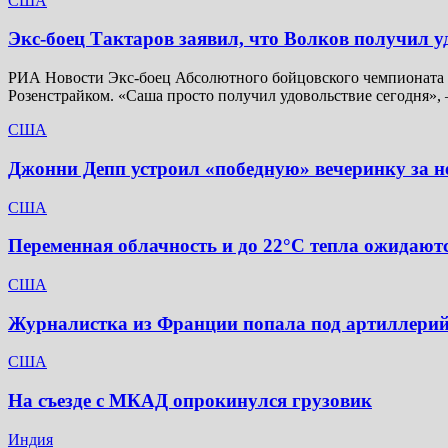
США
Экс-боец Тактаров заявил, что Волков получил у
РИА Новости Экс-боец Абсолютного бойцовского чемпионата (
Розенстрайком. «Саша просто получил удовольствие сегодня»,
США
Джонни Депп устроил «победную» вечеринку за не
США
Переменная облачность и до 22°C тепла ожидаютс
США
Журналистка из Франции попала под артиллерий
США
На съезде с МКАД опрокинулся грузовик
Индия