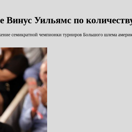
е Винус Уильямс по количест
ижение семикратной чемпионки турниров Большого шлема амери