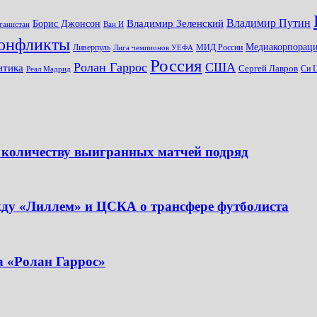
Владимир Путин
Владимир Зеленский
Борис Джонсон
ганистан
Ван И
онфликты
Медиакорпораци
Ливерпуль
МИД России
Лига чемпионов УЕФА
Россия
Ролан Гаррос
США
итика
Сергей Лавров
Си 
Реал Мадрид
 количеству выигранных матчей подряд
жду «Лиллем» и ЦСКА о трансфере футболиста
а «Ролан Гаррос»