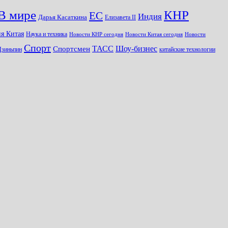
КНР
В мире
ЕС
Индия
Дарья Касаткина
Елизавета II
я Китая
Наука и техника
Новости КНР сегодня
Новости Китая сегодня
Новости
Спорт
Шоу-бизнес
ТАСС
Спортсмен
Цзиньпин
китайские технологии