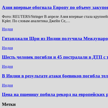
Азия впервые обогнала Европу по объему закупо
Фото: REUTERS/Stringer В апреле Азия впервые стала крупней
Kpler. По словам аналитика Джейн Се,…
Индия
Гитанджали Шри из Индии получила Междунар
Индия
Шесть человек погибли и 45 пострадали в ДТП с 
Индия
В Индии в результате атаки боевиков погибла те
Индия
Цена на пшеницу побила рекорд на европейских
Метки