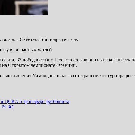
тала для Свёнтек 35-й подряд в туре.
еству выигранных матчей.
ии, 37 побед в сезоне. После того, как она выиграла шесть тит
ии на Открытом чемпионате Франции.
ельно лишения Уимблдона очков за отстранение от турнира росс
 и ЦСКА о трансфере футболиста
е РСЗО