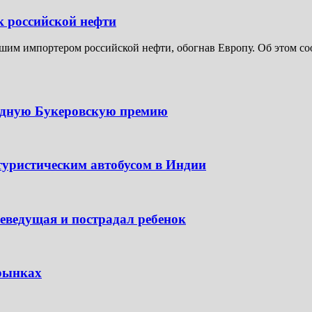
к российской нефти
шим импортером российской нефти, обогнав Европу. Об этом соо
одную Букеровскую премию
туристическим автобусом в Индии
леведущая и пострадал ребенок
 рынках