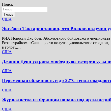
Поиск
Поиск
США
Экс-боец Тактаров заявил, что Волков получил у
РИА Новости Экс-боец Абсолютного бойцовского чемпионата (
Розенстрайком. «Саша просто получил удовольствие сегодня», 
в голову,…
США
Джонни Депп устроил «победную» вечеринку за не
США
Переменная облачность и до 22°C тепла ожидаютс
США
Журналистка из Франции попала под артиллерий
США