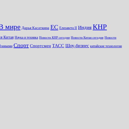
КНР
В мире
ЕС
Индия
Дарья Касаткина
Елизавета II
я Китая
Наука и техника
Новости КНР сегодня
Новости Китая сегодня
Новости
Спорт
Шоу-бизнес
ТАСС
Спортсмен
Цзиньпин
китайские технологии