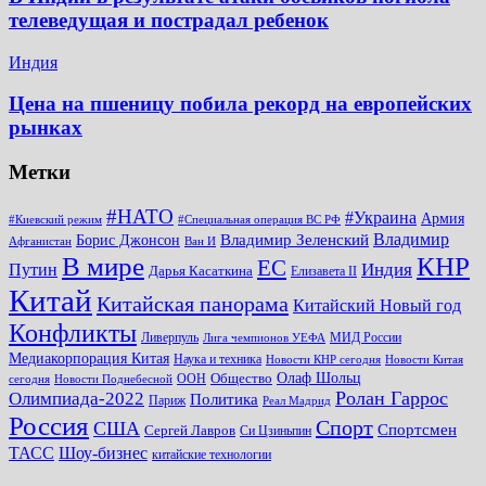
телеведущая и пострадал ребенок
Индия
Цена на пшеницу побила рекорд на европейских
рынках
Метки
#НАТО
#Украина
Армия
#Киевский режим
#Специальная операция ВС РФ
Владимир
Владимир Зеленский
Борис Джонсон
Афганистан
Ван И
КНР
В мире
ЕС
Путин
Индия
Дарья Касаткина
Елизавета II
Китай
Китайская панорама
Китайский Новый год
Конфликты
Ливерпуль
МИД России
Лига чемпионов УЕФА
Медиакорпорация Китая
Наука и техника
Новости КНР сегодня
Новости Китая
Общество
Олаф Шольц
ООН
сегодня
Новости Поднебесной
Ролан Гаррос
Олимпиада-2022
Политика
Париж
Реал Мадрид
Россия
Спорт
США
Спортсмен
Сергей Лавров
Си Цзиньпин
Шоу-бизнес
ТАСС
китайские технологии