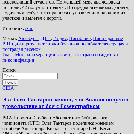
перевозивший студентов. По меньшей мере два человека
погибли, 42 получили травмы. По предварительным данным,
водитель автобуса не справился с управлением на одном из
участков и вылетел с дороги.
Источник:
iz.ru
Метки:
Автобусы
,
ДТП
,
Индия
,
Погибшие
,
Пострадавшие
Навигация
В Индии в результате атаки боевиков погибла телеведущая и
пострадал ребенок
по
Глава Минфина Франции заявил, что страна находится на
записям
пике инфляции
Поиск
Поиск
США
Экс-боец Тактаров заявил, что Волков получил
удовольствие от боя с Розенстрайком
РИА Новости Экс-боец Абсолютного бойцовского
чемпионата (UFC) Олег Тактаров поделился мнением
о победе Александра Волкова на турнире UFC Вегас
256 над Жаирзиньо Розенстрайком. «Саша просто получил