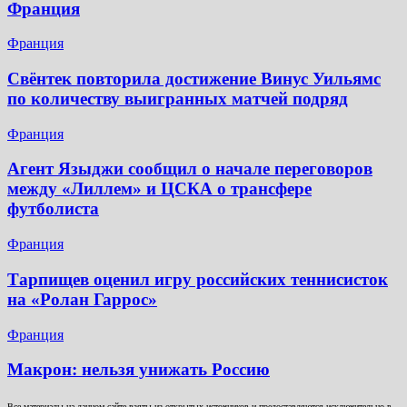
Франция
Франция
Свёнтек повторила достижение Винус Уильямс
по количеству выигранных матчей подряд
Франция
Агент Языджи сообщил о начале переговоров
между «Лиллем» и ЦСКА о трансфере
футболиста
Франция
Тарпищев оценил игру российских теннисисток
на «Ролан Гаррос»
Франция
Макрон: нельзя унижать Россию
Все материалы на данном сайте взяты из открытых источников и предоставляются исключительно в