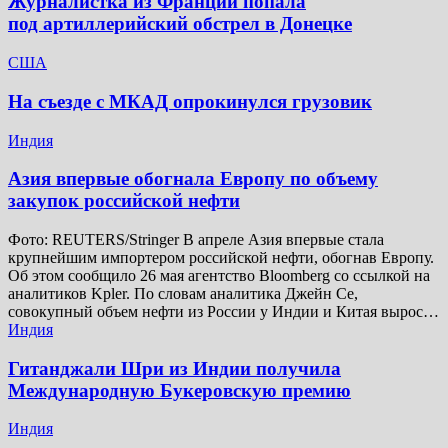
Журналистка из Франции попала
под артиллерийский обстрел в Донецке
США
На съезде с МКАД опрокинулся грузовик
Индия
Азия впервые обогнала Европу по объему
закупок российской нефти
Фото: REUTERS/Stringer В апреле Азия впервые стала
крупнейшим импортером российской нефти, обогнав Европу.
Об этом сообщило 26 мая агентство Bloomberg со ссылкой на
аналитиков Kpler. По словам аналитика Джейн Се,
совокупный объем нефти из России у Индии и Китая вырос…
Индия
Гитанджали Шри из Индии получила
Международную Букеровскую премию
Индия