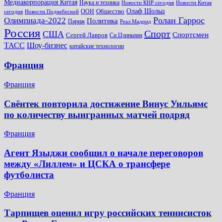
Медиакорпорация Китая
Наука и техника
Новости КНР сегодня
Новости Китая
Общество
Олаф Шольц
ООН
сегодня
Новости Поднебесной
Ролан Гаррос
Олимпиада-2022
Политика
Париж
Реал Мадрид
Россия
Спорт
США
Спортсмен
Сергей Лавров
Си Цзиньпин
Шоу-бизнес
ТАСС
китайские технологии
Франция
Франция
Свёнтек повторила достижение Винус Уильямс
по количеству выигранных матчей подряд
Франция
Агент Языджи сообщил о начале переговоров
между «Лиллем» и ЦСКА о трансфере
футболиста
Франция
Тарпищев оценил игру российских теннисисток