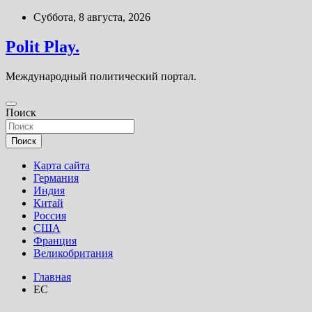
Перейти
Суббота, 8 августа, 2026
к
содержимому
Polit Play.
Международный политический портал.
Поиск
Поиск
Карта сайта
Германия
Индия
Китай
Россия
США
Франция
Великобритания
Главная
ЕС