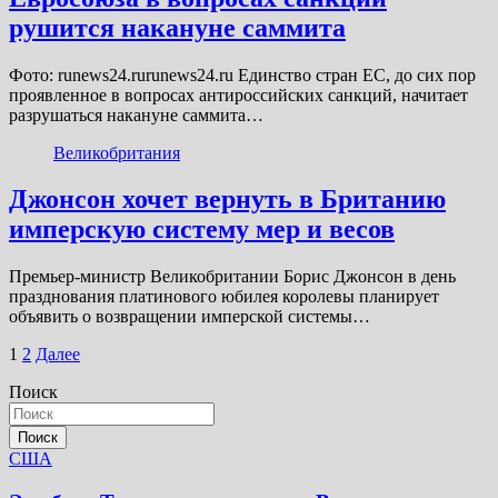
рушится накануне саммита
Фото: runews24.rurunews24.ru Единство стран ЕС, до сих пор
проявленное в вопросах антироссийских санкций, начитает
разрушаться накануне саммита…
Великобритания
Джонсон хочет вернуть в Британию
имперскую систему мер и весов
Премьер-министр Великобритании Борис Джонсон в день
празднования платинового юбилея королевы планирует
объявить о возвращении имперской системы…
Пагинация
1
2
Далее
записей
Поиск
Поиск
США