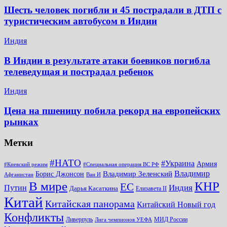
Шесть человек погибли и 45 пострадали в ДТП с
туристическим автобусом в Индии
Индия
В Индии в результате атаки боевиков погибла
телеведущая и пострадал ребенок
Индия
Цена на пшеницу побила рекорд на европейских
рынках
Метки
#НАТО
#Украина
Армия
#Киевский режим
#Специальная операция ВС РФ
Владимир
Владимир Зеленский
Борис Джонсон
Афганистан
Ван И
КНР
В мире
ЕС
Путин
Индия
Дарья Касаткина
Елизавета II
Китай
Китайская панорама
Китайский Новый год
Конфликты
Ливерпуль
МИД России
Лига чемпионов УЕФА