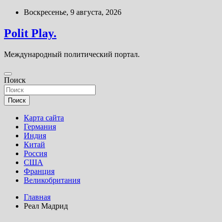
Перейти
Воскресенье, 9 августа, 2026
к
содержимому
Polit Play.
Международный политический портал.
Поиск
Поиск
Карта сайта
Германия
Индия
Китай
Россия
США
Франция
Великобритания
Главная
Реал Мадрид