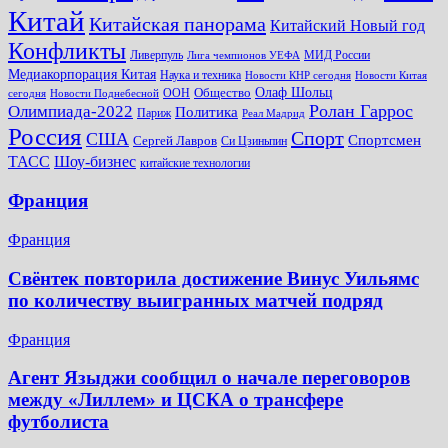
Китай
Китайская панорама
Китайский Новый год
Конфликты
Ливерпуль
МИД России
Лига чемпионов УЕФА
Медиакорпорация Китая
Наука и техника
Новости КНР сегодня
Новости Китая
Общество
Олаф Шольц
ООН
сегодня
Новости Поднебесной
Ролан Гаррос
Олимпиада-2022
Политика
Париж
Реал Мадрид
Россия
Спорт
США
Спортсмен
Сергей Лавров
Си Цзиньпин
Шоу-бизнес
ТАСС
китайские технологии
Франция
Франция
Свёнтек повторила достижение Винус Уильямс
по количеству выигранных матчей подряд
Франция
Агент Языджи сообщил о начале переговоров
между «Лиллем» и ЦСКА о трансфере
футболиста