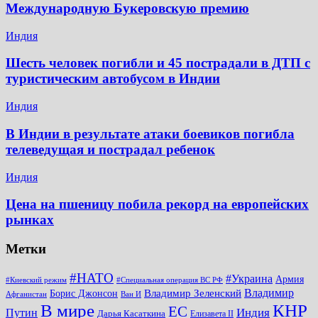
Международную Букеровскую премию
Индия
Шесть человек погибли и 45 пострадали в ДТП с
туристическим автобусом в Индии
Индия
В Индии в результате атаки боевиков погибла
телеведущая и пострадал ребенок
Индия
Цена на пшеницу побила рекорд на европейских
рынках
Метки
#НАТО
#Украина
Армия
#Киевский режим
#Специальная операция ВС РФ
Владимир
Владимир Зеленский
Борис Джонсон
Афганистан
Ван И
КНР
В мире
ЕС
Путин
Индия
Дарья Касаткина
Елизавета II