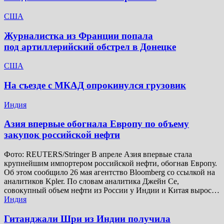
США
Журналистка из Франции попала
под артиллерийский обстрел в Донецке
США
На съезде с МКАД опрокинулся грузовик
Индия
Азия впервые обогнала Европу по объему
закупок российской нефти
Фото: REUTERS/Stringer В апреле Азия впервые стала
крупнейшим импортером российской нефти, обогнав Европу.
Об этом сообщило 26 мая агентство Bloomberg со ссылкой на
аналитиков Kpler. По словам аналитика Джейн Се,
совокупный объем нефти из России у Индии и Китая вырос…
Индия
Гитанджали Шри из Индии получила