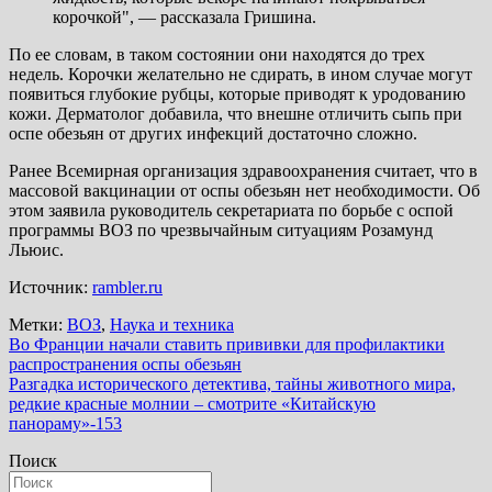
корочкой", — рассказала Гришина.
По ее словам, в таком состоянии они находятся до трех
недель. Корочки желательно не сдирать, в ином случае могут
появиться глубокие рубцы, которые приводят к уродованию
кожи. Дерматолог добавила, что внешне отличить сыпь при
оспе обезьян от других инфекций достаточно сложно.
Ранее Всемирная организация здравоохранения считает, что в
массовой вакцинации от оспы обезьян нет необходимости. Об
этом заявила руководитель секретариата по борьбе с оспой
программы ВОЗ по чрезвычайным ситуациям Розамунд
Льюис.
Источник:
rambler.ru
Метки:
ВОЗ
,
Наука и техника
Навигация
Во Франции начали ставить прививки для профилактики
распространения оспы обезьян
по
Разгадка исторического детектива, тайны животного мира,
записям
редкие красные молнии – смотрите «Китайскую
панораму»-153
Поиск