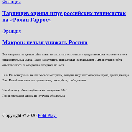
Франция
Тарпищев оценил игру российских теннисисток
на «Ролан Гаррос»
Франция
Макрон: нельзя унижать Россию
Все материалы на данном сайте взяты из открытых источников и предоставляются исключительно в
ознакомительных целях. Права на материалы принадлежат их владельцам. Администрация сайта
ответственности за содержание материала не несет.
Если Вы обнаружили на нашем сайте материалы, которые нарушают авторские права, принадлежащие
Вам, Вашей компании или организации, пожалуйста, сообщите нам.
На сайте могут быть опубликованы материалы 18+!
При цитировании ссылка на источник обязательна.
Copyright © 2026
Polit Play.