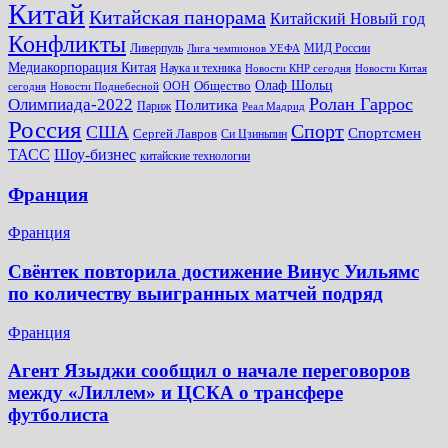
Китай
Китайская панорама
Китайский Новый год
Конфликты
Ливерпуль
МИД России
Лига чемпионов УЕФА
Медиакорпорация Китая
Наука и техника
Новости КНР сегодня
Новости Китая
Общество
Олаф Шольц
ООН
сегодня
Новости Поднебесной
Ролан Гаррос
Олимпиада-2022
Политика
Париж
Реал Мадрид
Россия
Спорт
США
Спортсмен
Сергей Лавров
Си Цзиньпин
Шоу-бизнес
ТАСС
китайские технологии
Франция
Франция
Свёнтек повторила достижение Винус Уильямс
по количеству выигранных матчей подряд
Франция
Агент Языджи сообщил о начале переговоров
между «Лиллем» и ЦСКА о трансфере
футболиста