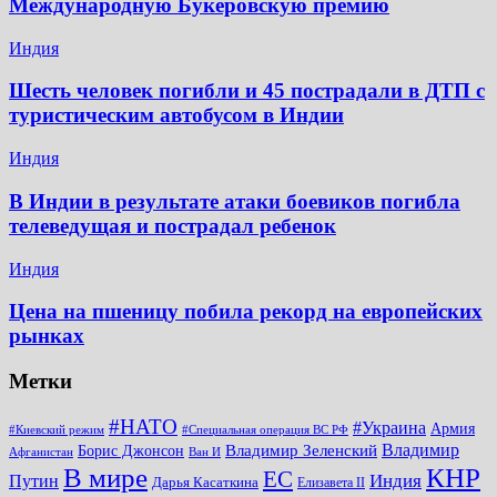
Международную Букеровскую премию
Индия
Шесть человек погибли и 45 пострадали в ДТП с
туристическим автобусом в Индии
Индия
В Индии в результате атаки боевиков погибла
телеведущая и пострадал ребенок
Индия
Цена на пшеницу побила рекорд на европейских
рынках
Метки
#НАТО
#Украина
Армия
#Киевский режим
#Специальная операция ВС РФ
Владимир
Владимир Зеленский
Борис Джонсон
Афганистан
Ван И
КНР
В мире
ЕС
Путин
Индия
Дарья Касаткина
Елизавета II