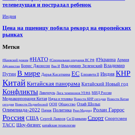
телеведущая и пострадал ребенок
Индия
Цена на пшеницу побила рекорд на европейских
рынках
Метки
#НАТО
#Украина
Армия
#Киевский режим
#Специальная операция ВС РФ
Владимир
Владимир Зеленский
Борис Джонсон
Афганистан
Ван И
КНР
В мире
ЕС
Путин
Индия
Дарья Касаткина
Елизавета II
Китай
Китайская панорама
Китайский Новый год
Конфликты
Ливерпуль
МИД России
Лига чемпионов УЕФА
Медиакорпорация Китая
Наука и техника
Новости КНР сегодня
Новости Китая
Общество
Олаф Шольц
ООН
сегодня
Новости Поднебесной
Ролан Гаррос
Олимпиада-2022
Политика
Париж
Реал Мадрид
Россия
Спорт
США
Спортсмен
Сергей Лавров
Си Цзиньпин
Шоу-бизнес
ТАСС
китайские технологии