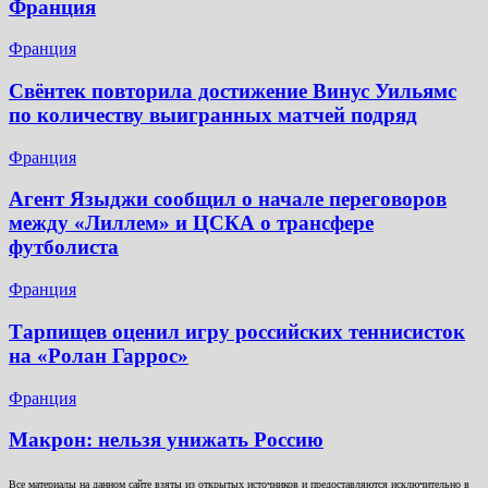
Франция
Франция
Свёнтек повторила достижение Винус Уильямс
по количеству выигранных матчей подряд
Франция
Агент Языджи сообщил о начале переговоров
между «Лиллем» и ЦСКА о трансфере
футболиста
Франция
Тарпищев оценил игру российских теннисисток
на «Ролан Гаррос»
Франция
Макрон: нельзя унижать Россию
Все материалы на данном сайте взяты из открытых источников и предоставляются исключительно в