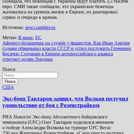
сообщала, что беженцам с Украины будут платить 3,5 тысячи
евро. СМИ также сообщали, что украинские беженцы
жаловались на уровень жизни в Европе, их разочаровал
сервис и очереди к врачам.
Источник:
news.rambler.ru
Метки:
В мире
,
ЕС
Навигация
Аферист-большевик на службе у фашистов. Как Иван Амозов
годами обманывал власти СССР и успел послужить Германии
по
Косачев: Создание в Европе антироссийского альянса
записям
отвечает целям Лондона
Поиск
Поиск
США
Экс-боец Тактаров заявил, что Волков получил
удовольствие от боя с Розенстрайком
РИА Новости Экс-боец Абсолютного бойцовского
чемпионата (UFC) Олег Тактаров поделился мнением
о победе Александра Волкова на турнире UFC Вегас
256 над Жаирзиньо Розенстрайком. «Саша просто получил