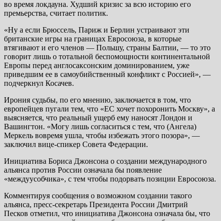
во время локдауна. Худший кризис за всю историю его
премьерства, считает политик.
«Ну а если Брюссель, Париж и Берлин устраивают эти
британские игры на границах Евросоюза, в которые
втягивают и его членов — Польшу, страны Балтии, — то это
говорит лишь о тотальной беспомощности континентальной
Европы перед англосаксонским доминированием, уже
приведшим ее в самоубийственный конфликт с Россией», —
подчеркнул Косачев.
Ирония судьбы, по его мнению, заключается в том, что
европейцев пугали тем, что «ЕС хочет похоронить Москву», а
выясняется, что реальный ущерб ему наносят Лондон и
Вашингтон. «Могу лишь согласиться с тем, что (Ангела)
Меркель вовремя ушла, чтобы избежать этого позора», —
заключил вице-спикер Совета Федерации.
Инициатива Бориса Джонсона о создании международного
альянса против России означала бы появление
«междуусобчика», с тем чтобы подорвать позиции Евросоюза.
Комментируя сообщения о возможном создании такого
альянса, пресс-секретарь Президента России Дмитрий
Песков отметил, что инициатива Джонсона означала бы, что