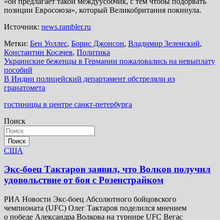
«он предлагает такой междуусобчик, с тем чтобы подорвать
позиции Евросоюза», который Великобритания покинула.
Источник:
news.rambler.ru
Метки:
Бен Уоллес
,
Борис Джонсон
,
Владимир Зеленский
,
Константин Косачев
,
Политика
Навигация
Украинские беженцы в Германии пожаловались на невыплату
пособий
по
В Индии полицейский департамент обстреляли из
записям
гранатомета
гостиницы в центре санкт-петербурга
Поиск
Поиск
США
Экс-боец Тактаров заявил, что Волков получил
удовольствие от боя с Розенстрайком
РИА Новости Экс-боец Абсолютного бойцовского
чемпионата (UFC) Олег Тактаров поделился мнением
о победе Александра Волкова на турнире UFC Вегас