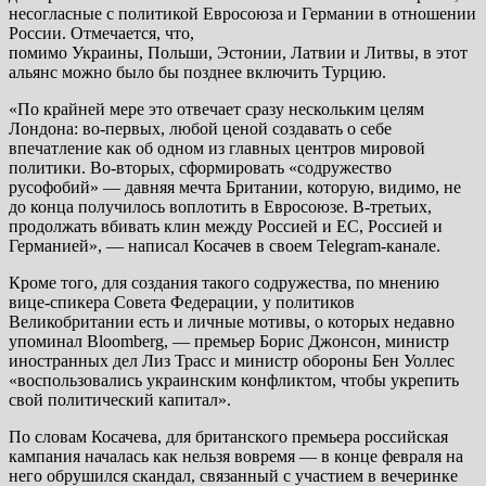
несогласные с политикой Евросоюза и Германии в отношении
России. Отмечается, что,
помимо Украины, Польши, Эстонии, Латвии и Литвы, в этот
альянс можно было бы позднее включить Турцию.
«По крайней мере это отвечает сразу нескольким целям
Лондона: во-первых, любой ценой создавать о себе
впечатление как об одном из главных центров мировой
политики. Во-вторых, сформировать «содружество
русофобий» — давняя мечта Британии, которую, видимо, не
до конца получилось воплотить в Евросоюзе. В-третьих,
продолжать вбивать клин между Россией и ЕС, Россией и
Германией», — написал Косачев в своем Telegram-канале.
Кроме того, для создания такого содружества, по мнению
вице-спикера Совета Федерации, у политиков
Великобритании есть и личные мотивы, о которых недавно
упоминал Bloomberg, — премьер Борис Джонсон, министр
иностранных дел Лиз Трасс и министр обороны Бен Уоллес
«воспользовались украинским конфликтом, чтобы укрепить
свой политический капитал».
По словам Косачева, для британского премьера российская
кампания началась как нельзя вовремя — в конце февраля на
него обрушился скандал, связанный с участием в вечеринке