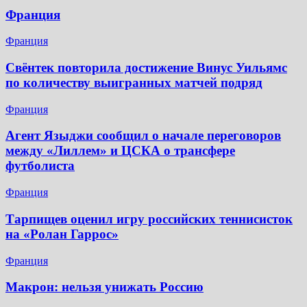
Франция
Франция
Свёнтек повторила достижение Винус Уильямс
по количеству выигранных матчей подряд
Франция
Агент Языджи сообщил о начале переговоров
между «Лиллем» и ЦСКА о трансфере
футболиста
Франция
Тарпищев оценил игру российских теннисисток
на «Ролан Гаррос»
Франция
Макрон: нельзя унижать Россию