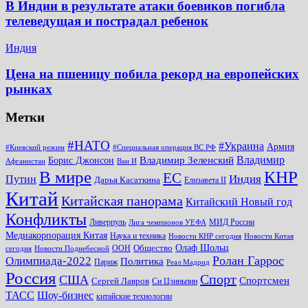
В Индии в результате атаки боевиков погибла
телеведущая и пострадал ребенок
Индия
Цена на пшеницу побила рекорд на европейских
рынках
Метки
#НАТО
#Украина
Армия
#Киевский режим
#Специальная операция ВС РФ
Владимир
Владимир Зеленский
Борис Джонсон
Афганистан
Ван И
КНР
В мире
ЕС
Путин
Индия
Дарья Касаткина
Елизавета II
Китай
Китайская панорама
Китайский Новый год
Конфликты
Ливерпуль
МИД России
Лига чемпионов УЕФА
Медиакорпорация Китая
Наука и техника
Новости КНР сегодня
Новости Китая
Общество
Олаф Шольц
ООН
сегодня
Новости Поднебесной
Ролан Гаррос
Олимпиада-2022
Политика
Париж
Реал Мадрид
Россия
Спорт
США
Спортсмен
Сергей Лавров
Си Цзиньпин
Шоу-бизнес
ТАСС
китайские технологии