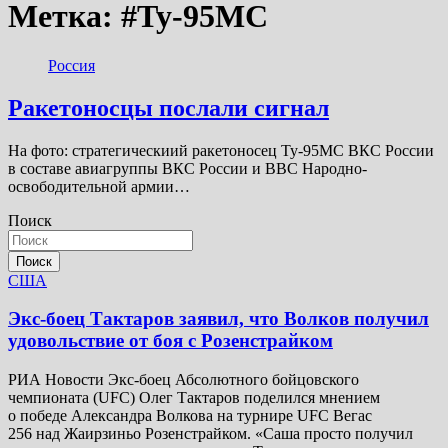
Метка:
#Ту-95МС
Россия
Ракетоносцы послали сигнал
На фото: стратегическиий ракетоносец Ту-95МС ВКС России
в составе авиагруппы ВКС России и ВВС Народно-
освободительной армии…
Поиск
Поиск
США
Экс-боец Тактаров заявил, что Волков получил
удовольствие от боя с Розенстрайком
РИА Новости Экс-боец Абсолютного бойцовского
чемпионата (UFC) Олег Тактаров поделился мнением
о победе Александра Волкова на турнире UFC Вегас
256 над Жаирзиньо Розенстрайком. «Саша просто получил