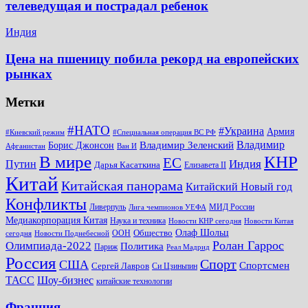
телеведущая и пострадал ребенок
Индия
Цена на пшеницу побила рекорд на европейских
рынках
Метки
#НАТО
#Украина
Армия
#Киевский режим
#Специальная операция ВС РФ
Владимир
Владимир Зеленский
Борис Джонсон
Афганистан
Ван И
КНР
В мире
ЕС
Путин
Индия
Дарья Касаткина
Елизавета II
Китай
Китайская панорама
Китайский Новый год
Конфликты
Ливерпуль
МИД России
Лига чемпионов УЕФА
Медиакорпорация Китая
Наука и техника
Новости КНР сегодня
Новости Китая
Общество
Олаф Шольц
ООН
сегодня
Новости Поднебесной
Ролан Гаррос
Олимпиада-2022
Политика
Париж
Реал Мадрид
Россия
Спорт
США
Спортсмен
Сергей Лавров
Си Цзиньпин
Шоу-бизнес
ТАСС
китайские технологии
Франция