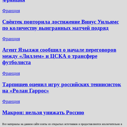
Франция
Свёнтек повторила достижение Винус Уильямс
по количеству выигранных матчей подряд
Франция
Агент Языджи сообщил о начале переговоров
между «Лиллем» и ЦСКА о трансфере
футболиста
Франция
Тарпищев оценил игру российских теннисисток
на «Ролан Гаррос»
Франция
Макрон: нельзя унижать Россию
Все материалы на данном сайте взяты из открытых источников и предоставляются исключительно в