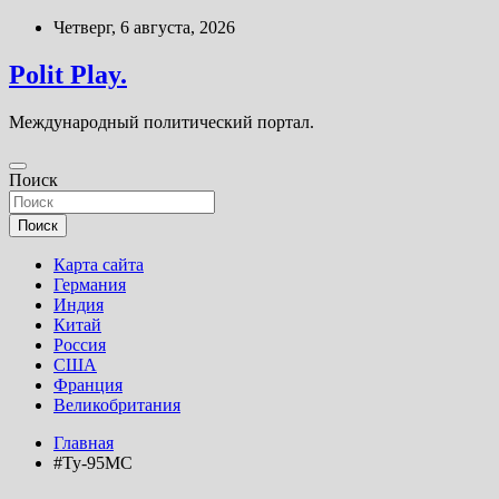
Перейти
Четверг, 6 августа, 2026
к
содержимому
Polit Play.
Международный политический портал.
Поиск
Поиск
Карта сайта
Германия
Индия
Китай
Россия
США
Франция
Великобритания
Главная
#Ту-95МС