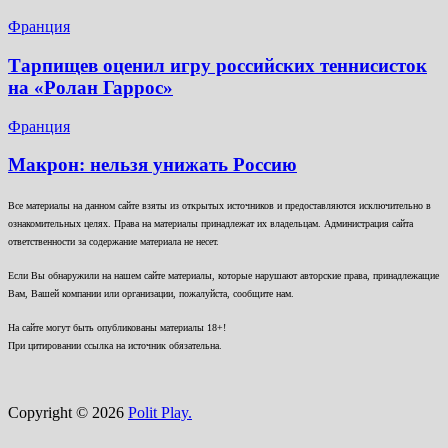
Франция
Тарпищев оценил игру российских теннисисток
на «Ролан Гаррос»
Франция
Макрон: нельзя унижать Россию
Все материалы на данном сайте взяты из открытых источников и предоставляются исключительно в
ознакомительных целях. Права на материалы принадлежат их владельцам. Администрация сайта
ответственности за содержание материала не несет.
Если Вы обнаружили на нашем сайте материалы, которые нарушают авторские права, принадлежащие
Вам, Вашей компании или организации, пожалуйста, сообщите нам.
На сайте могут быть опубликованы материалы 18+!
При цитировании ссылка на источник обязательна.
Copyright © 2026
Polit Play.