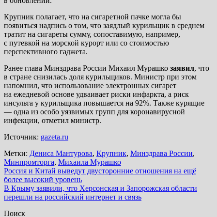
в обновлении.
Крупник полагает, что на сигаретной пачке могла бы
появиться надпись о том, что заядлый курильщик в среднем
тратит на сигареты сумму, сопоставимую, например,
с путевкой на морской курорт или со стоимостью
перспективного гаджета.
Ранее глава Минздрава России Михаил Мурашко
заявил
, что
в стране снизилась доля курильщиков. Министр при этом
напомнил, что использование электронных сигарет
на ежедневой основе удваивает риски инфаркта, а риск
инсульта у курильщика повышается на 92%. Также курящие
— одна из особо уязвимых групп для коронавирусной
инфекции, отметил министр.
Источник:
gazeta.ru
Метки:
Дениса Мантурова
,
Крупник
,
Минздрава России
,
Минпромторга
,
Михаила Мурашко
Навигация
Россия и Китай выведут двусторонние отношения на ещё
более высокий уровень
по
В Крыму заявили, что Херсонская и Запорожская области
записям
перешли на российский интернет и связь
Поиск