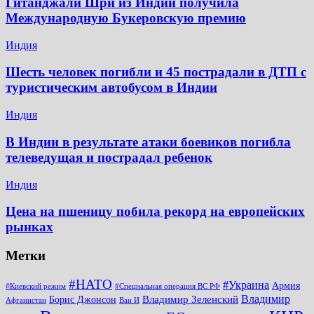
Гитанджали Шри из Индии получила
Международную Букеровскую премию
Индия
Шесть человек погибли и 45 пострадали в ДТП с
туристическим автобусом в Индии
Индия
В Индии в результате атаки боевиков погибла
телеведущая и пострадал ребенок
Индия
Цена на пшеницу побила рекорд на европейских
рынках
Метки
#НАТО
#Украина
Армия
#Киевский режим
#Специальная операция ВС РФ
Владимир
Владимир Зеленский
Борис Джонсон
Афганистан
Ван И