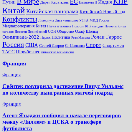
КНР
В мире
ЕС
Путин
Индия
Дарья Касаткина
Елизавета II
Китай
Китайская панорама
Китайский Новый год
Конфликты
Ливерпуль
МИД России
Лига чемпионов УЕФА
Медиакорпорация Китая
Наука и техника
Новости КНР сегодня
Новости Китая
Общество
Олаф Шольц
ООН
сегодня
Новости Поднебесной
Ролан Гаррос
Олимпиада-2022
Политика
Париж
Реал Мадрид
Россия
Спорт
США
Спортсмен
Сергей Лавров
Си Цзиньпин
Шоу-бизнес
ТАСС
китайские технологии
Франция
Франция
Свёнтек повторила достижение Винус Уильямс
по количеству выигранных матчей подряд
Франция
Агент Языджи сообщил о начале переговоров
между «Лиллем» и ЦСКА о трансфере
футболиста