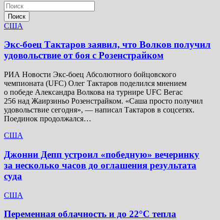
Поиск
США
Экс-боец Тактаров заявил, что Волков получил
удовольствие от боя с Розенстрайком
РИА Новости Экс-боец Абсолютного бойцовского
чемпионата (UFC) Олег Тактаров поделился мнением
о победе Александра Волкова на турнире UFC Вегас
256 над Жаирзиньо Розенстрайком. «Саша просто получил
удовольствие сегодня», — написал Тактаров в соцсетях.
Поединок продолжался…
США
Джонни Депп устроил «победную» вечеринку
за несколько часов до оглашения результата
суда
США
Переменная облачность и до 22°C тепла