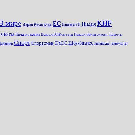
КНР
В мире
ЕС
Индия
Дарья Касаткина
Елизавета II
я Китая
Наука и техника
Новости КНР сегодня
Новости Китая сегодня
Новости
Спорт
Шоу-бизнес
ТАСС
Спортсмен
Цзиньпин
китайские технологии