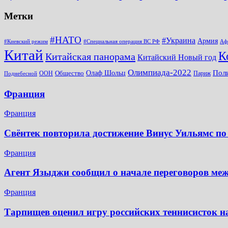
Метки
#НАТО
#Украина
Армия
#Киевский режим
#Специальная операция ВС РФ
Аф
Китай
К
Китайская панорама
Китайский Новый год
Олимпиада-2022
Пол
Общество
Олаф Шольц
ООН
Париж
Поднебесной
Франция
Франция
Свёнтек повторила достижение Винус Уильямс по
Франция
Агент Языджи сообщил о начале переговоров ме
Франция
Тарпищев оценил игру российских теннисисток н