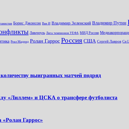
Владимир Путин
Владимир Зеленский
Борис Джонсон
ганистан
Ван И
онфликты
Медиакорпораци
Ливерпуль
МИД России
Лига чемпионов УЕФА
Россия
Ролан Гаррос
США
итика
Сергей Лавров
Си 
Реал Мадрид
 количеству выигранных матчей подряд
жду «Лиллем» и ЦСКА о трансфере футболиста
а «Ролан Гаррос»