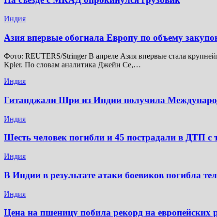
Индия
Азия впервые обогнала Европу по объему закупо
Фото: REUTERS/Stringer В апреле Азия впервые стала крупней
Kpler. По словам аналитика Джейн Се,…
Индия
Гитанджали Шри из Индии получила Междунар
Индия
Шесть человек погибли и 45 пострадали в ДТП с 
Индия
В Индии в результате атаки боевиков погибла те
Индия
Цена на пшеницу побила рекорд на европейских