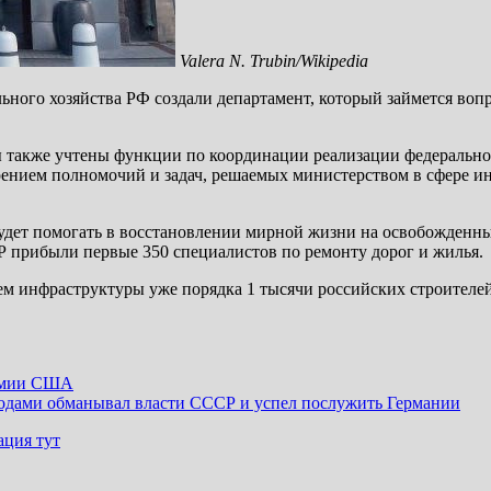
Valera N. Trubin/Wikipedia
ьного хозяйства РФ создали департамент, который займется воп
ры также учтены функции по координации реализации федераль
ением полномочий и задач, решаемых министерством в сфере ин
 будет помогать в восстановлении мирной жизни на освобожденн
НР прибыли первые 350 специалистов по ремонту дорог и жилья.
ием инфраструктуры уже порядка 1 тысячи российских строителе
демии США
годами обманывал власти СССР и успел послужить Германии
ация тут