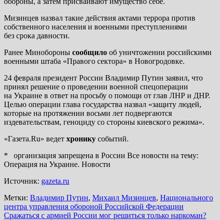
обороны, а затем присваивают имущество себе.
Мизинцев назвал такие действия актами террора против
собственного населения и военными преступлениями
без срока давности.
Ранее Минобороны
сообщило
об уничтожении российскими
военными штаба «Правого сектора» в Новогродовке.
24 февраля президент России Владимир Путин заявил, что
принял решение о проведении военной спецоперации
на Украине в ответ на просьбу о помощи от глав ЛНР и ДНР.
Целью операции глава государства назвал «защиту людей,
которые на протяжении восьми лет подвергаются
издевательствам, геноциду со стороны киевского режима».
«Газета.Ru» ведет
хронику
событий.
* организация запрещена в России Все новости на тему:
Операция на Украине. Новости
Источник:
gazeta.ru
Метки:
Владимир Путин
,
Михаил Мизинцев
,
Национального
центра управления обороной Российской Федерации
Навигация
Сражаться с армией России мог решиться только наркоман?