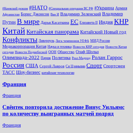
#НАТО
#Украина
Армия
#Киевский режим
#Специальная операция ВС РФ
Владимир
Владимир Зеленский
Борис Джонсон
Афганистан
Ван И
КНР
В мире
ЕС
Путин
Индия
Дарья Касаткина
Елизавета II
Китай
Китайская панорама
Китайский Новый год
Конфликты
Ливерпуль
МИД России
Лига чемпионов УЕФА
Медиакорпорация Китая
Наука и техника
Новости КНР сегодня
Новости Китая
Общество
Олаф Шольц
ООН
сегодня
Новости Поднебесной
Ролан Гаррос
Олимпиада-2022
Политика
Париж
Реал Мадрид
Россия
Спорт
США
Спортсмен
Сергей Лавров
Си Цзиньпин
Шоу-бизнес
ТАСС
китайские технологии
Франция
Франция
Свёнтек повторила достижение Винус Уильямс
по количеству выигранных матчей подряд
Франция