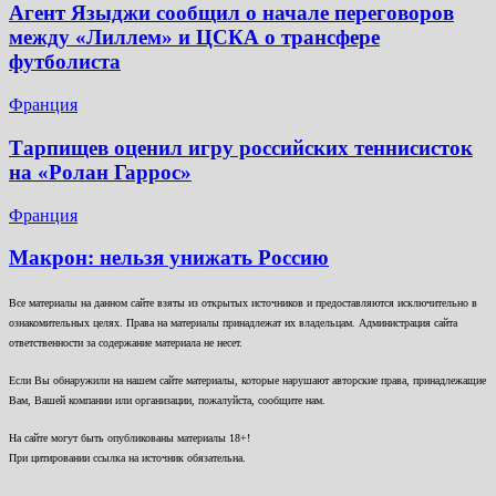
Агент Языджи сообщил о начале переговоров
между «Лиллем» и ЦСКА о трансфере
футболиста
Франция
Тарпищев оценил игру российских теннисисток
на «Ролан Гаррос»
Франция
Макрон: нельзя унижать Россию
Все материалы на данном сайте взяты из открытых источников и предоставляются исключительно в
ознакомительных целях. Права на материалы принадлежат их владельцам. Администрация сайта
ответственности за содержание материала не несет.
Если Вы обнаружили на нашем сайте материалы, которые нарушают авторские права, принадлежащие
Вам, Вашей компании или организации, пожалуйста, сообщите нам.
На сайте могут быть опубликованы материалы 18+!
При цитировании ссылка на источник обязательна.