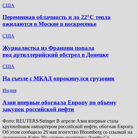
США
Переменная облачность и до 22°C тепла
ожидаются в Москве в воскресенье
США
Журналистка из Франции попала
под артиллерийский обстрел в Донецке
США
На съезде с МКАД опрокинулся грузовик
Индия
Азия впервые обогнала Европу по объему
закупок российской нефти
Фото: REUTERS/Stringer В апреле Азия впервые стала
крупнейшим импортером российской нефти, обогнав Европу.
Об этом сообщило 26 мая агентство Bloomberg со ссылкой на
аналитиков Kpler. По словам аналитика Джейн Се,…