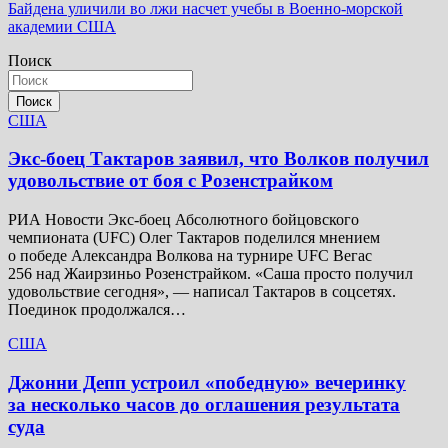
Байдена уличили во лжи насчет учебы в Военно-морской
по
академии США
записям
Поиск
Поиск
США
Экс-боец Тактаров заявил, что Волков получил
удовольствие от боя с Розенстрайком
РИА Новости Экс-боец Абсолютного бойцовского
чемпионата (UFC) Олег Тактаров поделился мнением
о победе Александра Волкова на турнире UFC Вегас
256 над Жаирзиньо Розенстрайком. «Саша просто получил
удовольствие сегодня», — написал Тактаров в соцсетях.
Поединок продолжался…
США
Джонни Депп устроил «победную» вечеринку
за несколько часов до оглашения результата
суда