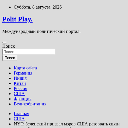
Перейти
Суббота, 8 августа, 2026
к
содержимому
Polit Play.
Международный политический портал.
Поиск
Поиск
Карта сайта
Германия
Индия
Китай
Россия
США
Франция
Великобритания
Главная
США
NYT: Зеленский призвал мэров США разорвать связи