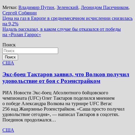
Метки:
Владимир Путин
,
Зеленский
,
Леонидом Пасечником
,
Сергей Собянин
Навигация
Цена на газ в Европе в среднемесячном исчислении снизилась
на 9,2%
по
Надаль рассказал, в каком случае бы отказался от победы
записям
на «Ролан Гаррос»
Поиск
Поиск
США
Экс-боец Тактаров заявил, что Волков получил
удовольствие от боя с Розенстрайком
РИА Новости Экс-боец Абсолютного бойцовского
чемпионата (UFC) Олег Тактаров поделился мнением
о победе Александра Волкова на турнире UFC Вегас
256 над Жаирзиньо Розенстрайком. «Саша просто получил
удовольствие сегодня», — написал Тактаров в соцсетях.
Поединок продолжался…
США