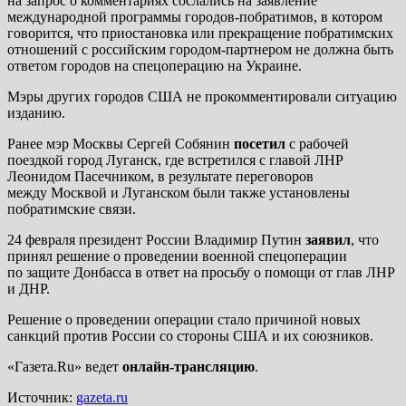
на запрос о комментариях сослались на заявление
международной программы городов-побратимов, в котором
говорится, что приостановка или прекращение побратимских
отношений с российским городом-партнером не должна быть
ответом городов на спецоперацию на Украине.
Мэры других городов США не прокомментировали ситуацию
изданию.
Ранее мэр Москвы Сергей Собянин
посетил
с рабочей
поездкой город Луганск, где встретился с главой ЛНР
Леонидом Пасечником, в результате переговоров
между Москвой и Луганском были также установлены
побратимские связи.
24 февраля президент России Владимир Путин
заявил
, что
принял решение о проведении военной спецоперации
по защите Донбасса в ответ на просьбу о помощи от глав ЛНР
и ДНР.
Решение о проведении операции стало причиной новых
санкций против России со стороны США и их союзников.
«Газета.Ru» ведет
онлайн-трансляцию
.
Источник:
gazeta.ru