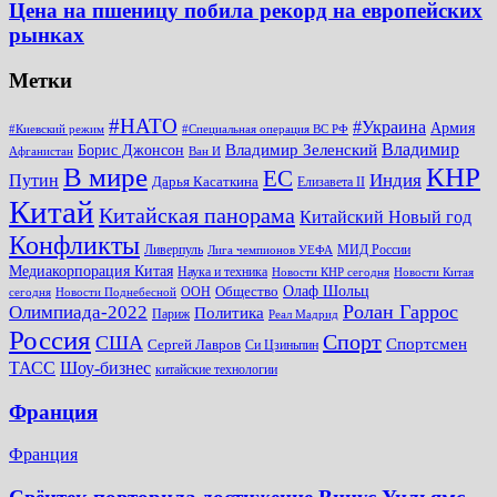
Цена на пшеницу побила рекорд на европейских
рынках
Метки
#НАТО
#Украина
Армия
#Киевский режим
#Специальная операция ВС РФ
Владимир
Владимир Зеленский
Борис Джонсон
Афганистан
Ван И
КНР
В мире
ЕС
Путин
Индия
Дарья Касаткина
Елизавета II
Китай
Китайская панорама
Китайский Новый год
Конфликты
Ливерпуль
МИД России
Лига чемпионов УЕФА
Медиакорпорация Китая
Наука и техника
Новости КНР сегодня
Новости Китая
Общество
Олаф Шольц
ООН
сегодня
Новости Поднебесной
Ролан Гаррос
Олимпиада-2022
Политика
Париж
Реал Мадрид
Россия
Спорт
США
Спортсмен
Сергей Лавров
Си Цзиньпин
Шоу-бизнес
ТАСС
китайские технологии
Франция
Франция