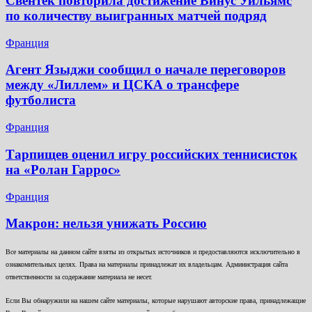
Свёнтек повторила достижение Винус Уильямс
по количеству выигранных матчей подряд
Франция
Агент Языджи сообщил о начале переговоров
между «Лиллем» и ЦСКА о трансфере
футболиста
Франция
Тарпищев оценил игру российских теннисисток
на «Ролан Гаррос»
Франция
Макрон: нельзя унижать Россию
Все материалы на данном сайте взяты из открытых источников и предоставляются исключительно в
ознакомительных целях. Права на материалы принадлежат их владельцам. Администрация сайта
ответственности за содержание материала не несет.
Если Вы обнаружили на нашем сайте материалы, которые нарушают авторские права, принадлежащие