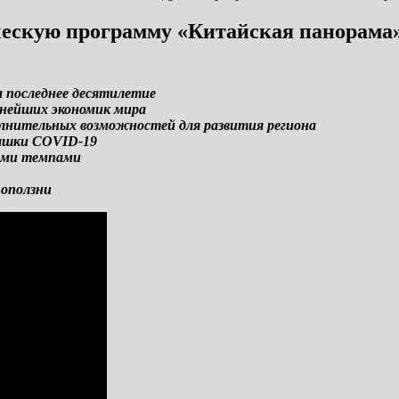
скую программу «Китайская панорама»
а последнее десятилетие
пнейших экономик мира
лнительных возможностей для развития региона
пышки COVID-19
рыми темпами
 оползни