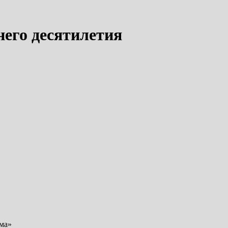
него десятилетия
ма»