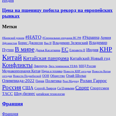
Индия
Цена на пшеницу побила рекорд на европейских
рынках
Метки
#НАТО
#Украина
Армия
#Киевский режим
#Специальная операция ВС РФ
Владимир
Владимир Зеленский
Борис Джонсон
Афганистан
Ван И
КНР
В мире
ЕС
Путин
Индия
Дарья Касаткина
Елизавета II
Китай
Китайская панорама
Китайский Новый год
Конфликты
Ливерпуль
МИД России
Лига чемпионов УЕФА
Медиакорпорация Китая
Наука и техника
Новости КНР сегодня
Новости Китая
Общество
Олаф Шольц
ООН
сегодня
Новости Поднебесной
Ролан Гаррос
Олимпиада-2022
Политика
Париж
Реал Мадрид
Россия
Спорт
США
Спортсмен
Сергей Лавров
Си Цзиньпин
Шоу-бизнес
ТАСС
китайские технологии
Франция
Франция