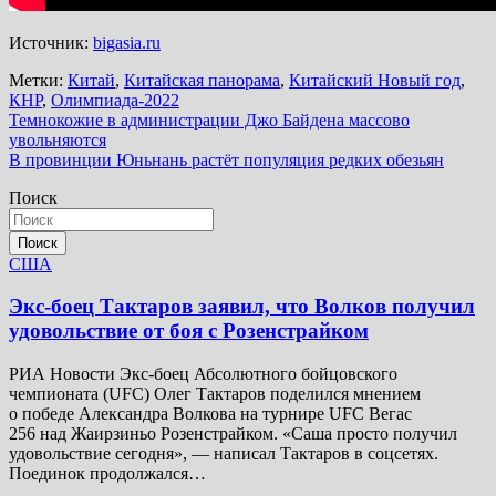
Источник:
bigasia.ru
Метки:
Китай
,
Китайская панорама
,
Китайский Новый год
,
КНР
,
Олимпиада-2022
Навигация
Темнокожие в администрации Джо Байдена массово
увольняются
по
В провинции Юньнань растёт популяция редких обезьян
записям
Поиск
Поиск
США
Экс-боец Тактаров заявил, что Волков получил
удовольствие от боя с Розенстрайком
РИА Новости Экс-боец Абсолютного бойцовского
чемпионата (UFC) Олег Тактаров поделился мнением
о победе Александра Волкова на турнире UFC Вегас
256 над Жаирзиньо Розенстрайком. «Саша просто получил
удовольствие сегодня», — написал Тактаров в соцсетях.
Поединок продолжался…