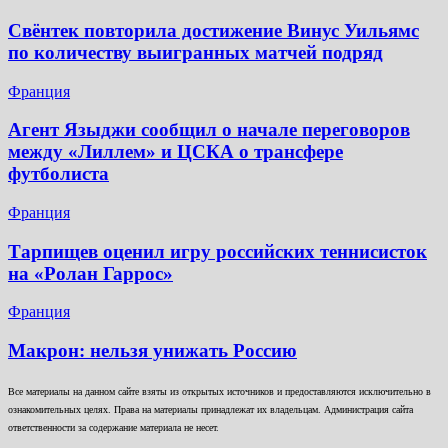
Свёнтек повторила достижение Винус Уильямс
по количеству выигранных матчей подряд
Франция
Агент Языджи сообщил о начале переговоров
между «Лиллем» и ЦСКА о трансфере
футболиста
Франция
Тарпищев оценил игру российских теннисисток
на «Ролан Гаррос»
Франция
Макрон: нельзя унижать Россию
Все материалы на данном сайте взяты из открытых источников и предоставляются исключительно в
ознакомительных целях. Права на материалы принадлежат их владельцам. Администрация сайта
ответственности за содержание материала не несет.