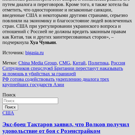
путем диалога и переговоров. Кроме того, я также хотела бы
отметить, что односторонние и незаконные санкции,
введенные США и некоторыми другими странами, серьезно
повлияли на экономику и благосостояние людей вовлеченных
стран. США при урегулировании украинского вопроса и
отношений с Россией не должны вредить законным правам
как Китая, так и других заинтересованных сторон», –
подчеркнула
Хуа Чуньин
.
Источник:
bigasia.ru
Метки:
China Media Group
,
CMG
,
Китай
,
Политика
,
Россия
Навигация
Сотрудников спецслужб Британии перестанут наказывать
за помощь в убийствах за границей
по
РФ готова содействовать укреплению диалога трех
записям
крупнейших государств Азии
Поиск
Поиск
США
Экс-боец Тактаров заявил, что Волков получил
удовольствие от боя с Розенстрайком