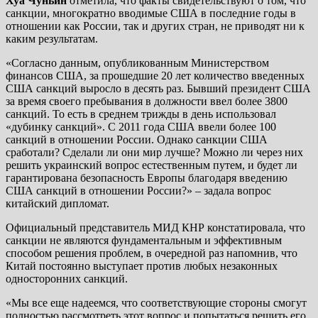
Хуа Чуньин
отметила, что факты свидетельствуют о том, что
санкции, многократно вводимые США в последние годы в
отношении как России, так и других стран, не приводят ни к
каким результатам.
«Согласно данным, опубликованным Министерством
финансов США, за прошедшие 20 лет количество введенных
США санкций выросло в десять раз. Бывший президент США
за время своего пребывания в должности ввел более 3800
санкций. То есть в среднем трижды в день использовал
«дубинку санкций». С 2011 года США ввели более 100
санкций в отношении России. Однако санкции США
сработали? Сделали ли они мир лучше? Можно ли через них
решить украинский вопрос естественным путем, и будет ли
гарантирована безопасность Европы благодаря введению
США санкций в отношении России?» – задала вопрос
китайский дипломат.
Официальный представитель МИД КНР констатировала, что
санкции не являются фундаментальным и эффективным
способом решения проблем, в очередной раз напомнив, что
Китай постоянно выступает против любых незаконных
односторонних санкций.
«Мы все еще надеемся, что соответствующие стороны смогут
полностью рассмотреть этот вопрос и попытаться решить его