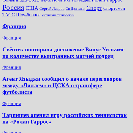
Париж
Реал Мадрид
Россия
Спорт
США
Спортсмен
Сергей Лавров
Си Цзиньпин
Шоу-бизнес
ТАСС
китайские технологии
Франция
Франция
Свёнтек повторила достижение Винус Уильямс
по количеству выигранных матчей подряд
Франция
Агент Языджи сообщил о начале переговоров
между «Лиллем» и ЦСКА о трансфере
футболиста
Франция
Тарпищев оценил игру российских теннисисток
на «Ролан Гаррос»
Франция