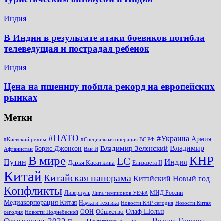
Индия
В Индии в результате атаки боевиков погибла
телеведущая и пострадал ребенок
Индия
Цена на пшеницу побила рекорд на европейских
рынках
Метки
#НАТО
#Украина
Армия
#Киевский режим
#Специальная операция ВС РФ
Владимир
Владимир Зеленский
Борис Джонсон
Афганистан
Ван И
КНР
В мире
ЕС
Путин
Индия
Дарья Касаткина
Елизавета II
Китай
Китайская панорама
Китайский Новый год
Конфликты
Ливерпуль
МИД России
Лига чемпионов УЕФА
Медиакорпорация Китая
Наука и техника
Новости КНР сегодня
Новости Китая
Общество
Олаф Шольц
ООН
сегодня
Новости Поднебесной
Ролан Гаррос
Олимпиада-2022
Политика