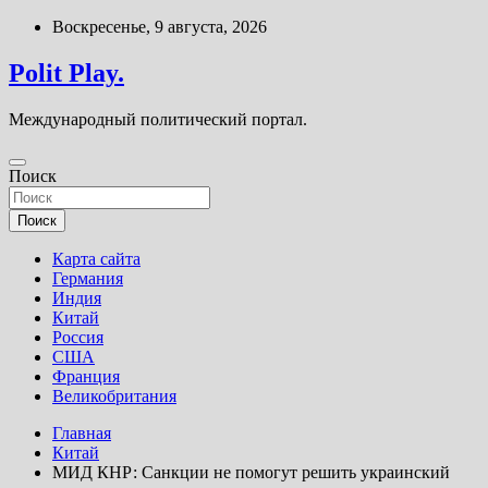
Перейти
Воскресенье, 9 августа, 2026
к
содержимому
Polit Play.
Международный политический портал.
Поиск
Поиск
Карта сайта
Германия
Индия
Китай
Россия
США
Франция
Великобритания
Главная
Китай
МИД КНР: Санкции не помогут решить украинский