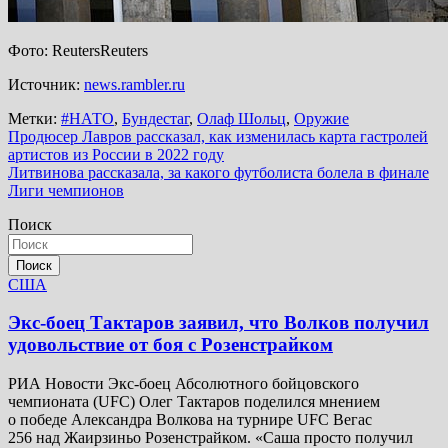
Фото: ReutersReuters
Источник:
news.rambler.ru
Метки:
#НАТО
,
Бундестаг
,
Олаф Шольц
,
Оружие
Навигация
Продюсер Лавров рассказал, как изменилась карта гастролей
артистов из России в 2022 году
по
Литвинова рассказала, за какого футболиста болела в финале
записям
Лиги чемпионов
Поиск
Поиск
США
Экс-боец Тактаров заявил, что Волков получил
удовольствие от боя с Розенстрайком
РИА Новости Экс-боец Абсолютного бойцовского
чемпионата (UFC) Олег Тактаров поделился мнением
о победе Александра Волкова на турнире UFC Вегас
256 над Жаирзиньо Розенстрайком. «Саша просто получил