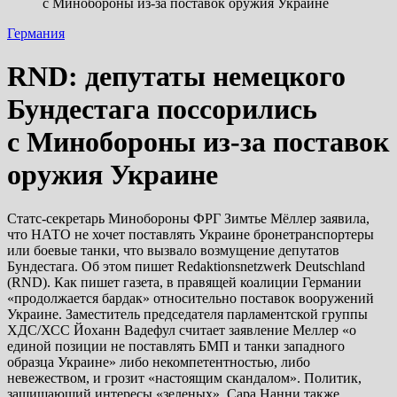
с Минобороны из-за поставок оружия Украине
Германия
RND: депутаты немецкого
Бундестага поссорились
с Минобороны из-за поставок
оружия Украине
Статс-секретарь Минобороны ФРГ Зимтье Мёллер заявила,
что НАТО не хочет поставлять Украине бронетранспортеры
или боевые танки, что вызвало возмущение депутатов
Бундестага. Об этом пишет Redaktionsnetzwerk Deutschland
(RND). Как пишет газета, в правящей коалиции Германии
«продолжается
бардак» относительно поставок вооружений
Украине. Заместитель председателя парламентской группы
ХДС/ХСС Йоханн Вадефул считает заявление Меллер «о
единой позиции не поставлять БМП и танки западного
образца Украине» либо некомпетентностью, либо
невежеством, и грозит «настоящим скандалом». Политик,
защищающий интересы «зеленых», Сара Нанни также