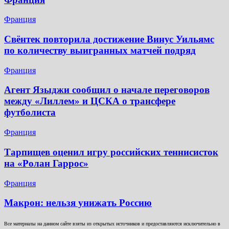
Франция
Свёнтек повторила достижение Винус Уильямс
по количеству выигранных матчей подряд
Франция
Агент Языджи сообщил о начале переговоров
между «Лиллем» и ЦСКА о трансфере
футболиста
Франция
Тарпищев оценил игру российских теннисисток
на «Ролан Гаррос»
Франция
Макрон: нельзя унижать Россию
Все материалы на данном сайте взяты из открытых источников и предоставляются исключительно в