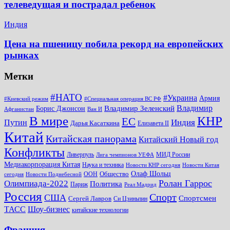
телеведущая и пострадал ребенок
Индия
Цена на пшеницу побила рекорд на европейских
рынках
Метки
#НАТО
#Украина
Армия
#Киевский режим
#Специальная операция ВС РФ
Владимир
Владимир Зеленский
Борис Джонсон
Афганистан
Ван И
КНР
В мире
ЕС
Путин
Индия
Дарья Касаткина
Елизавета II
Китай
Китайская панорама
Китайский Новый год
Конфликты
Ливерпуль
МИД России
Лига чемпионов УЕФА
Медиакорпорация Китая
Наука и техника
Новости КНР сегодня
Новости Китая
Общество
Олаф Шольц
ООН
сегодня
Новости Поднебесной
Ролан Гаррос
Олимпиада-2022
Политика
Париж
Реал Мадрид
Россия
Спорт
США
Спортсмен
Сергей Лавров
Си Цзиньпин
Шоу-бизнес
ТАСС
китайские технологии
Франция