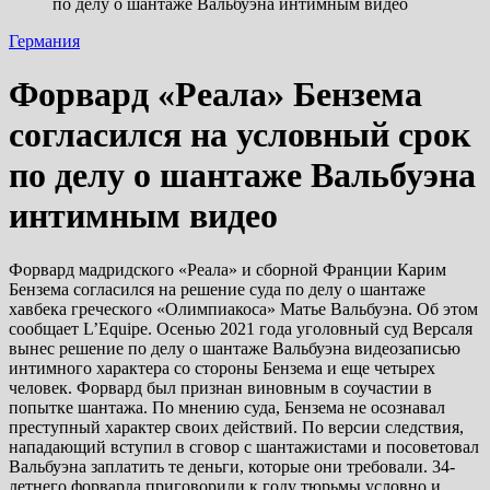
по делу о шантаже Вальбуэна интимным видео
Германия
Форвард «Реала» Бензема
согласился на условный срок
по делу о шантаже Вальбуэна
интимным видео
Форвард мадридского «Реала» и сборной Франции Карим
Бензема согласился на решение суда по делу о шантаже
хавбека греческого «Олимпиакоса» Матье Вальбуэна. Об этом
сообщает L’Equipe. Осенью 2021 года уголовный суд Версаля
вынес решение по делу о шантаже Вальбуэна видеозаписью
интимного характера со стороны Бензема и еще четырех
человек. Форвард был признан виновным в соучастии в
попытке шантажа. По мнению суда, Бензема не осознавал
преступный характер своих действий. По версии следствия,
нападающий вступил в сговор с шантажистами и посоветовал
Вальбуэна заплатить те деньги, которые они требовали. 34-
летнего форварда приговорили к году тюрьмы условно и