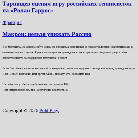
Тарпищев оценил игру российских теннисисток
на «Ролан Гаррос»
Франция
Макрон: нельзя унижать Россию
Все материалы на данном сайте взяты из открытых источников и предоставляются исключительно в
ознакомительных целях. Права на материалы принадлежат их владельцам. Администрация сайта
ответственности за содержание материала не несет.
Если Вы обнаружили на нашем сайте материалы, которые нарушают авторские права, принадлежащие
Вам, Вашей компании или организации, пожалуйста, сообщите нам.
На сайте могут быть опубликованы материалы 18+!
При цитировании ссылка на источник обязательна.
Copyright © 2026
Polit Play.