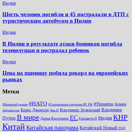
Индия
Шесть человек погибли и 45 пострадали в ДТП с
туристическим автобусом в Индии
Индия
В Индии в результате атаки боевиков погибла
телеведущая и пострадал ребенок
Индия
Цена на пшеницу побила рекорд на европейских
рынках
Метки
#НАТО
#Украина
Армия
#Киевский режим
#Специальная операция ВС РФ
Владимир
Владимир Зеленский
Борис Джонсон
Афганистан
Ван И
КНР
В мире
ЕС
Путин
Индия
Дарья Касаткина
Елизавета II
Китай
Китайская панорама
Китайский Новый год