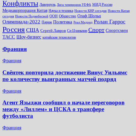
Конфликты
Ливерпуль
МИД России
Лига чемпионов УЕФА
Медиакорпорация Китая
Наука и техника
Новости КНР сегодня
Новости Китая
Общество
Олаф Шольц
ООН
сегодня
Новости Поднебесной
Ролан Гаррос
Олимпиада-2022
Политика
Париж
Реал Мадрид
Россия
Спорт
США
Спортсмен
Сергей Лавров
Си Цзиньпин
Шоу-бизнес
ТАСС
китайские технологии
Франция
Франция
Свёнтек повторила достижение Винус Уильямс
по количеству выигранных матчей подряд
Франция
Агент Языджи сообщил о начале переговоров
между «Лиллем» и ЦСКА о трансфере
футболиста
Франция