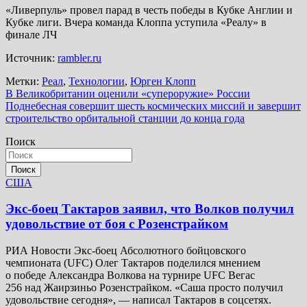
«Ливерпуль» провел парад в честь победы в Кубке Англии и
Кубке лиги. Вчера команда Клоппа уступила «Реалу» в
финале ЛЧ
Источник:
rambler.ru
Метки:
Реал
,
Технологии
,
Юрген Клопп
Навигация
В Великобритании оценили «супероружие» России
Поднебесная совершит шесть космических миссий и завершит
по
строительство орбитальной станции до конца года
записям
Поиск
Поиск
США
Экс-боец Тактаров заявил, что Волков получил
удовольствие от боя с Розенстрайком
РИА Новости Экс-боец Абсолютного бойцовского
чемпионата (UFC) Олег Тактаров поделился мнением
о победе Александра Волкова на турнире UFC Вегас
256 над Жаирзиньо Розенстрайком. «Саша просто получил
удовольствие сегодня», — написал Тактаров в соцсетях.