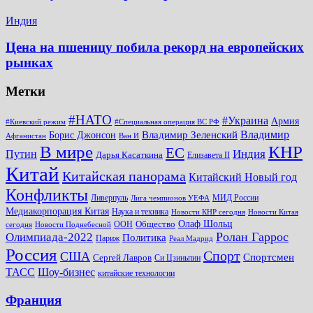
Индия
Цена на пшеницу побила рекорд на европейских
рынках
Метки
#НАТО
#Украина
Армия
#Киевский режим
#Специальная операция ВС РФ
Владимир
Владимир Зеленский
Борис Джонсон
Афганистан
Ван И
КНР
В мире
ЕС
Путин
Индия
Дарья Касаткина
Елизавета II
Китай
Китайская панорама
Китайский Новый год
Конфликты
Ливерпуль
МИД России
Лига чемпионов УЕФА
Медиакорпорация Китая
Наука и техника
Новости КНР сегодня
Новости Китая
Общество
Олаф Шольц
ООН
сегодня
Новости Поднебесной
Ролан Гаррос
Олимпиада-2022
Политика
Париж
Реал Мадрид
Россия
Спорт
США
Спортсмен
Сергей Лавров
Си Цзиньпин
Шоу-бизнес
ТАСС
китайские технологии
Франция