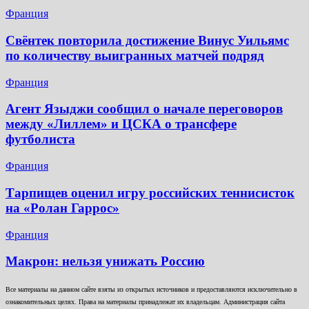
Франция
Свёнтек повторила достижение Винус Уильямс
по количеству выигранных матчей подряд
Франция
Агент Языджи сообщил о начале переговоров
между «Лиллем» и ЦСКА о трансфере
футболиста
Франция
Тарпищев оценил игру российских теннисисток
на «Ролан Гаррос»
Франция
Макрон: нельзя унижать Россию
Все материалы на данном сайте взяты из открытых источников и предоставляются исключительно в
ознакомительных целях. Права на материалы принадлежат их владельцам. Администрация сайта