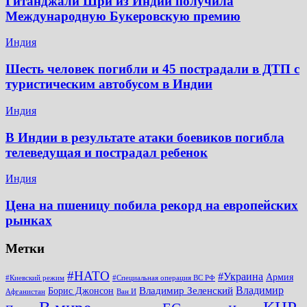
Гитанджали Шри из Индии получила
Международную Букеровскую премию
Индия
Шесть человек погибли и 45 пострадали в ДТП с
туристическим автобусом в Индии
Индия
В Индии в результате атаки боевиков погибла
телеведущая и пострадал ребенок
Индия
Цена на пшеницу побила рекорд на европейских
рынках
Метки
#НАТО
#Украина
Армия
#Киевский режим
#Специальная операция ВС РФ
Владимир
Владимир Зеленский
Борис Джонсон
Афганистан
Ван И