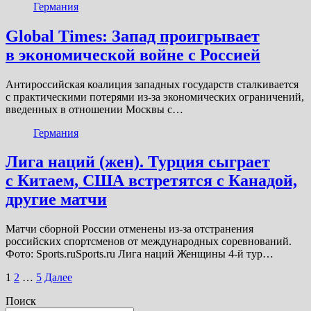
Германия
Global Times: Запад проигрывает
в экономической войне с Россией
Антироссийская коалиция западных государств сталкивается
с практическими потерями из-за экономических ограничений,
введенных в отношении Москвы с…
Германия
Лига наций (жен). Турция сыграет
с Китаем, США встретятся с Канадой,
другие матчи
Матчи сборной России отменены из-за отстранения
российских спортсменов от международных соревнований.
Фото: Sports.ruSports.ru Лига наций Женщины 4-й тур…
Пагинация
1
2
…
5
Далее
записей
Поиск