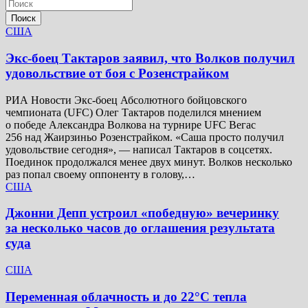
Поиск
США
Экс-боец Тактаров заявил, что Волков получил
удовольствие от боя с Розенстрайком
РИА Новости Экс-боец Абсолютного бойцовского
чемпионата (UFC) Олег Тактаров поделился мнением
о победе Александра Волкова на турнире UFC Вегас
256 над Жаирзиньо Розенстрайком. «Саша просто получил
удовольствие сегодня», — написал Тактаров в соцсетях.
Поединок продолжался менее двух минут. Волков несколько
раз попал своему оппоненту в голову,…
США
Джонни Депп устроил «победную» вечеринку
за несколько часов до оглашения результата
суда
США
Переменная облачность и до 22°C тепла