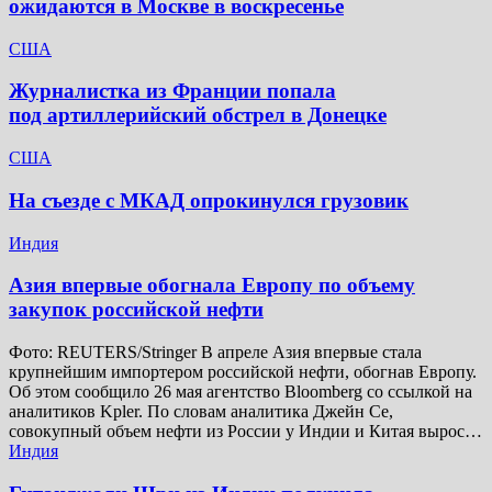
ожидаются в Москве в воскресенье
США
Журналистка из Франции попала
под артиллерийский обстрел в Донецке
США
На съезде с МКАД опрокинулся грузовик
Индия
Азия впервые обогнала Европу по объему
закупок российской нефти
Фото: REUTERS/Stringer В апреле Азия впервые стала
крупнейшим импортером российской нефти, обогнав Европу.
Об этом сообщило 26 мая агентство Bloomberg со ссылкой на
аналитиков Kpler. По словам аналитика Джейн Се,
совокупный объем нефти из России у Индии и Китая вырос…
Индия