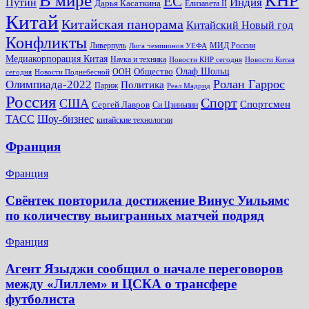
КНР
В мире
ЕС
Путин
Индия
Дарья Касаткина
Елизавета II
Китай
Китайская панорама
Китайский Новый год
Конфликты
Ливерпуль
МИД России
Лига чемпионов УЕФА
Медиакорпорация Китая
Наука и техника
Новости КНР сегодня
Новости Китая
Общество
Олаф Шольц
ООН
сегодня
Новости Поднебесной
Ролан Гаррос
Олимпиада-2022
Политика
Париж
Реал Мадрид
Россия
Спорт
США
Спортсмен
Сергей Лавров
Си Цзиньпин
Шоу-бизнес
ТАСС
китайские технологии
Франция
Франция
Свёнтек повторила достижение Винус Уильямс
по количеству выигранных матчей подряд
Франция
Агент Языджи сообщил о начале переговоров
между «Лиллем» и ЦСКА о трансфере
футболиста