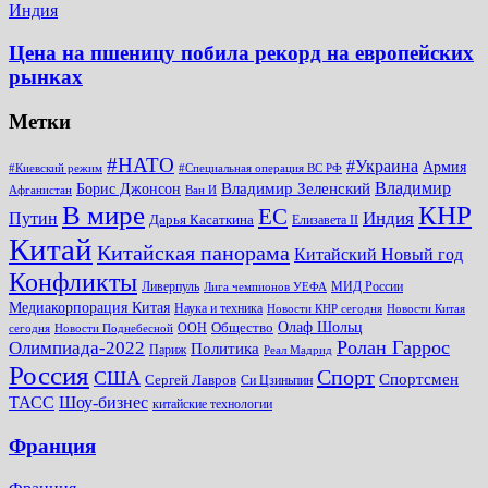
Индия
Цена на пшеницу побила рекорд на европейских
рынках
Метки
#НАТО
#Украина
Армия
#Киевский режим
#Специальная операция ВС РФ
Владимир
Владимир Зеленский
Борис Джонсон
Афганистан
Ван И
КНР
В мире
ЕС
Путин
Индия
Дарья Касаткина
Елизавета II
Китай
Китайская панорама
Китайский Новый год
Конфликты
Ливерпуль
МИД России
Лига чемпионов УЕФА
Медиакорпорация Китая
Наука и техника
Новости КНР сегодня
Новости Китая
Общество
Олаф Шольц
ООН
сегодня
Новости Поднебесной
Ролан Гаррос
Олимпиада-2022
Политика
Париж
Реал Мадрид
Россия
Спорт
США
Спортсмен
Сергей Лавров
Си Цзиньпин
Шоу-бизнес
ТАСС
китайские технологии
Франция