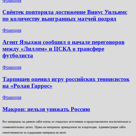
Франция
Свёнтек повторила достижение Винус Уильямс
по количеству выигранных матчей подряд
Франция
Агент Языджи сообщил о начале переговоров
между «Лиллем» и ЦСКА о трансфере
футболиста
Франция
Тарпищев оценил игру российских теннисисток
на «Ролан Гаррос»
Франция
Макрон: нельзя унижать Россию
Все материалы на данном сайте взяты из открытых источников и предоставляются исключительно в
ознакомительных целях. Права на материалы принадлежат их владельцам. Администрация сайта
ответственности за содержание материала не несет.