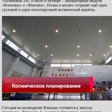
«Шэньчжоу-14», в июле и октябре – лабораторные модули
«Вэньтянь» и «Мэнтянь». Позже в космос отправят ещё один
грузовой и один пилотируемый космический корабль.
Сегодня на космодроме Вэньчан готовятся к запуску