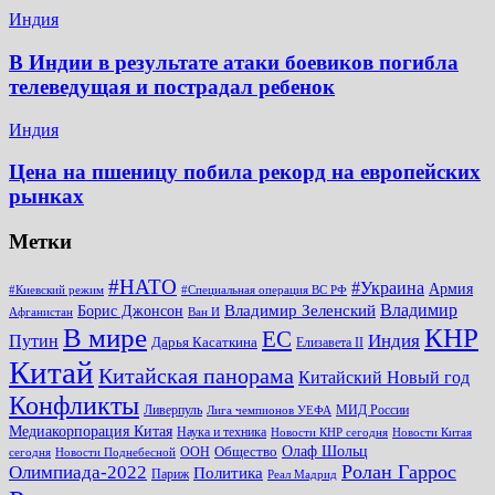
Индия
В Индии в результате атаки боевиков погибла
телеведущая и пострадал ребенок
Индия
Цена на пшеницу побила рекорд на европейских
рынках
Метки
#НАТО
#Украина
Армия
#Киевский режим
#Специальная операция ВС РФ
Владимир
Владимир Зеленский
Борис Джонсон
Афганистан
Ван И
КНР
В мире
ЕС
Путин
Индия
Дарья Касаткина
Елизавета II
Китай
Китайская панорама
Китайский Новый год
Конфликты
Ливерпуль
МИД России
Лига чемпионов УЕФА
Медиакорпорация Китая
Наука и техника
Новости КНР сегодня
Новости Китая
Общество
Олаф Шольц
ООН
сегодня
Новости Поднебесной
Ролан Гаррос
Олимпиада-2022
Политика
Париж
Реал Мадрид