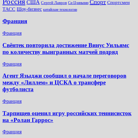
Россия
Спорт
США
Спортсмен
Сергей Лавров
Си Цзиньпин
Шоу-бизнес
ТАСС
китайские технологии
Франция
Франция
Свёнтек повторила достижение Винус Уильямс
по количеству выигранных матчей подряд
Франция
Агент Языджи сообщил о начале переговоров
между «Лиллем» и ЦСКА о трансфере
футболиста
Франция
Тарпищев оценил игру российских теннисисток
на «Ролан Гаррос»
Франция