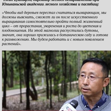
Юньнаньской академии лесного хозяйства и пастбищ:
«Чтобы вид деревьев перестал считаться вымирающим, мы
должны выяснить, сможет ли он после искусственного
выращивания самостоятельно пройти полный жизненный
цикл – от прорастания, укоренения и роста до цветения и
плодоношения. На этой магнолии распустились бутоны,
значит, она хорошо прижилась в ботаническом саду и готова
к размножению. Мы будем работать и с новым поколением
растений».