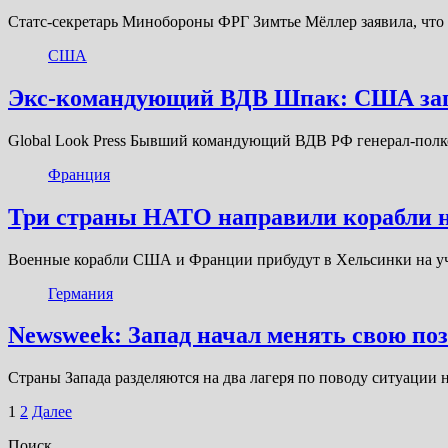
Статс-секретарь Минобороны ФРГ Зимтье Мёллер заявила, что
США
Экс-командующий ВДВ Шпак: США зап
Global Look Press Бывший командующий ВДВ РФ генерал-пол
Франция
Три страны НАТО направили корабли н
Военные корабли США и Франции прибудут в Хельсинки на уч
Германия
Newsweek: Запад начал менять свою по
Страны Запада разделяются на два лагеря по поводу ситуации
Пагинация
1
2
Далее
записей
Поиск