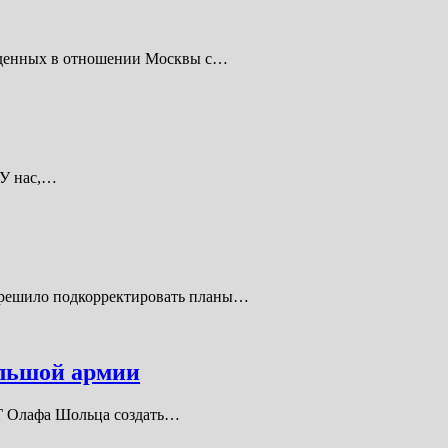
веденных в отношении Москвы с…
 У нас,…
ы решило подкорректировать планы…
ольшой армии
РГ Олафа Шольца создать…