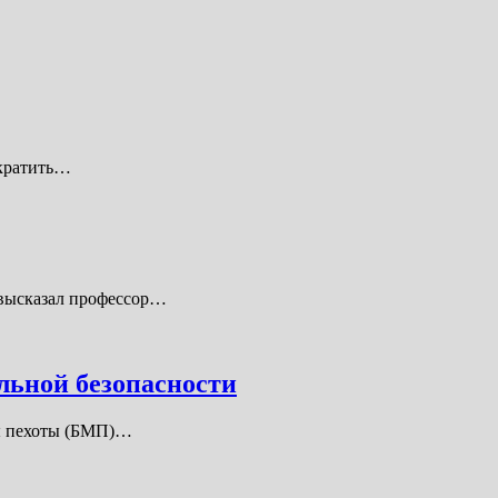
екратить…
 высказал профессор…
льной безопасности
ны пехоты (БМП)…