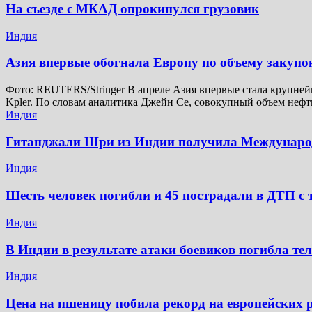
На съезде с МКАД опрокинулся грузовик
Индия
Азия впервые обогнала Европу по объему закупо
Фото: REUTERS/Stringer В апреле Азия впервые стала крупней
Kpler. По словам аналитика Джейн Се, совокупный объем неф
Индия
Гитанджали Шри из Индии получила Междунар
Индия
Шесть человек погибли и 45 пострадали в ДТП с 
Индия
В Индии в результате атаки боевиков погибла те
Индия
Цена на пшеницу побила рекорд на европейских