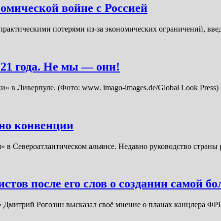
номической войне с Россией
с практическими потерями из-за экономических ограничений, в
21 года. Не мы — они!
» в Ливерпуле. (Фото: www. imago-images.de/Global Look Press)
но конвенции
я» в Североатлантическом альянсе. Недавно руководство стран
стов после его слов о создании самой б
с» Дмитрий Рогозин высказал своё мнение о планах канцлера Ф