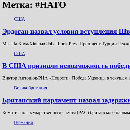
Метка:
#НАТО
США
Эрдоган назвал условия вступления 
Mustafa Kaya/Xinhua/Global Look Press Президент Турции Ре
США
В США признали невозможность победы
Виктор Антонюк/РИА «Новости» Победа Украины в текущем ко
Великобритания
Британский парламент назвал задержк
Комитет по государственным счетам (PAС) британского парла
Германия