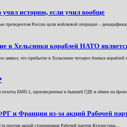
о учил историю, если учил вообще
ные президентом России цели войсковой операции – денацифик
е в Хельсинки кораблей НАТО являетс
по заявил, что прибытие в Хельсинки четырех боевых кораблей
Р
ины пехоты БМП-1, произведенные в бывшей ГДР, в обмен на бр
РГ и Франции из-за акций Рабочей пар
ста против акций сторонников Рабочей партии Курдистана…