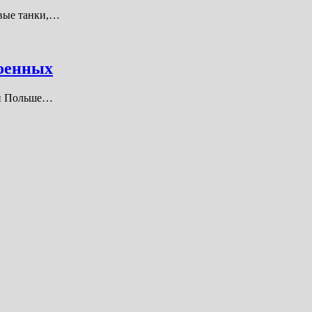
евые танки,…
оенных
ли Польше…