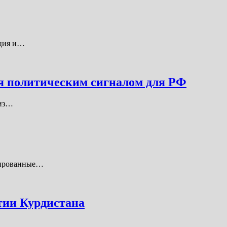
ация и…
я политическим сигналом для РФ
 из…
онированные…
тии Курдистана