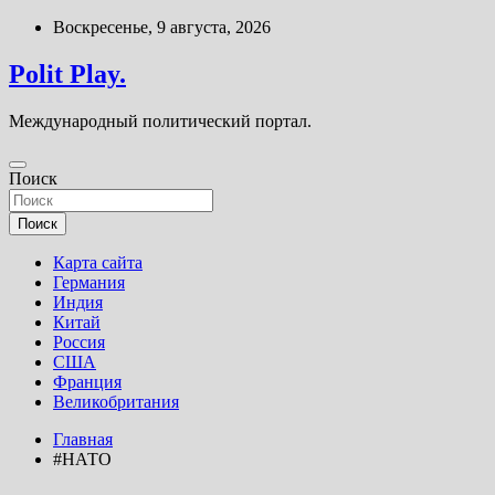
Перейти
Воскресенье, 9 августа, 2026
к
содержимому
Polit Play.
Международный политический портал.
Поиск
Поиск
Карта сайта
Германия
Индия
Китай
Россия
США
Франция
Великобритания
Главная
#НАТО