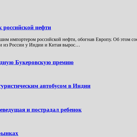
к российской нефти
шим импортером российской нефти, обогнав Европу. Об этом соо
ти из России у Индии и Китая вырос…
одную Букеровскую премию
туристическим автобусом в Индии
леведущая и пострадал ребенок
 рынках