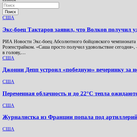
Поиск
США
Экс-боец Тактаров заявил, что Волков получил у
РИА Новости Экс-боец Абсолютного бойцовского чемпионата (
Розенстрайком. «Саша просто получил удовольствие сегодня», 
в голову,…
США
Джонни Депп устроил «победную» вечеринку за не
США
Переменная облачность и до 22°C тепла ожидаютс
США
Журналистка из Франции попала под артиллерий
США