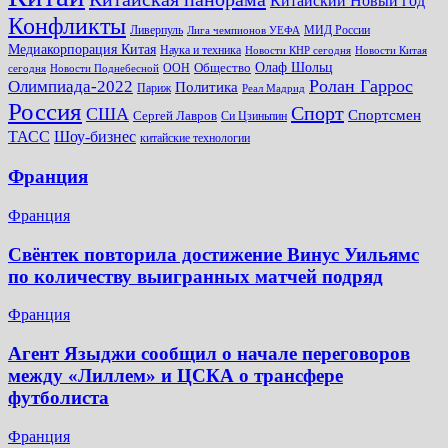
Китайский Новый год
Конфликты
Ливерпуль
МИД России
Лига чемпионов УЕФА
Медиакорпорация Китая
Наука и техника
Новости КНР сегодня
Новости Китая
Общество
Олаф Шольц
ООН
сегодня
Новости Поднебесной
Ролан Гаррос
Олимпиада-2022
Политика
Париж
Реал Мадрид
Россия
Спорт
США
Спортсмен
Сергей Лавров
Си Цзиньпин
Шоу-бизнес
ТАСС
китайские технологии
Франция
Франция
Свёнтек повторила достижение Винус Уильямс
по количеству выигранных матчей подряд
Франция
Агент Языджи сообщил о начале переговоров
между «Лиллем» и ЦСКА о трансфере
футболиста
Франция