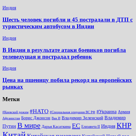
Индия
Шесть человек погибли и 45 пострадали в ДТП с
туристическим автобусом в Индии
Индия
В Индии в результате атаки боевиков погибла
телеведущая и пострадал ребенок
Индия
Цена на пшеницу побила рекорд на европейских
рынках
Метки
#НАТО
#Украина
Армия
#Киевский режим
#Специальная операция ВС РФ
Владимир
Владимир Зеленский
Борис Джонсон
Афганистан
Ван И
КНР
В мире
ЕС
Путин
Индия
Дарья Касаткина
Елизавета II
Китай
Китайская панорама