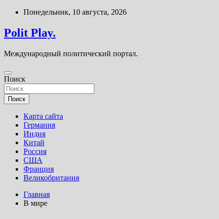
Перейти
Понедельник, 10 августа, 2026
к
содержимому
Polit Play.
Международный политический портал.
Поиск
Поиск
Карта сайта
Германия
Индия
Китай
Россия
США
Франция
Великобритания
Главная
В мире