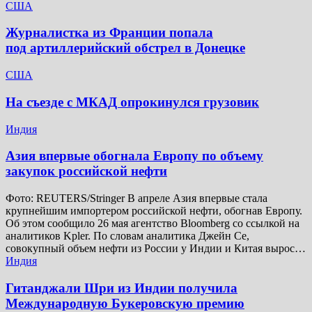
США
Журналистка из Франции попала
под артиллерийский обстрел в Донецке
США
На съезде с МКАД опрокинулся грузовик
Индия
Азия впервые обогнала Европу по объему
закупок российской нефти
Фото: REUTERS/Stringer В апреле Азия впервые стала
крупнейшим импортером российской нефти, обогнав Европу.
Об этом сообщило 26 мая агентство Bloomberg со ссылкой на
аналитиков Kpler. По словам аналитика Джейн Се,
совокупный объем нефти из России у Индии и Китая вырос…
Индия
Гитанджали Шри из Индии получила
Международную Букеровскую премию