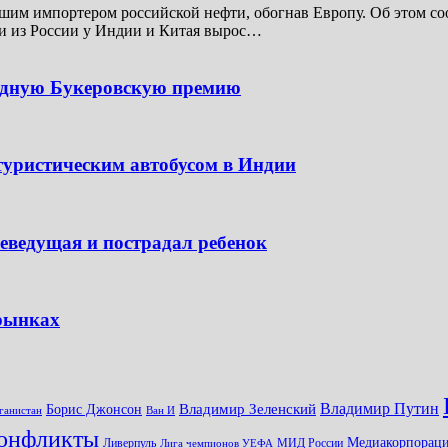
шим импортером российской нефти, обогнав Европу. Об этом соо
ти из России у Индии и Китая вырос…
одную Букеровскую премию
туристическим автобусом в Индии
леведущая и пострадал ребенок
 рынках
Владимир Путин
Владимир Зеленский
Борис Джонсон
ганистан
Ван И
онфликты
Медиакорпораци
Ливерпуль
МИД России
Лига чемпионов УЕФА