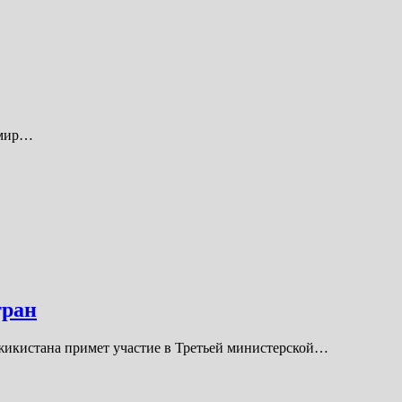
Амир…
тран
аджикистана примет участие в Третьей министерской…