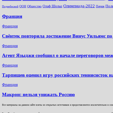
Олимпиада-2022
Пол
Общество
Олаф Шольц
ООН
Париж
Поднебесной
Франция
Франция
Свёнтек повторила достижение Винус Уильямс по
Франция
Агент Языджи сообщил о начале переговоров ме
Франция
Тарпищев оценил игру российских теннисисток н
Франция
Макрон: нельзя унижать Россию
Все материалы на данном сайте взяты из открытых источников и предоставляются исключительно в озна