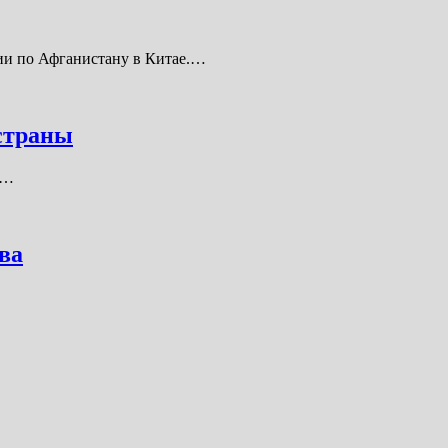
ции по Афганистану в Китае.…
 страны
а…
ва