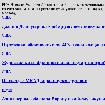
РИА Новости Экс-боец Абсолютного бойцовского чемпионата (
Розенстрайком. «Саша просто получил удовольствие сегодня», 
в голову,…
США
Джонни Депп устроил «победную» вечеринку за не
США
Переменная облачность и до 22°C тепла ожидаютс
США
Журналистка из Франции попала под артиллерий
США
На съезде с МКАД опрокинулся грузовик
Индия
Азия впервые обогнала Европу по объему закупо