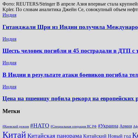
Фото: REUTERS/Stringer В апреле Азия впервые стала крупней
Kpler. По словам аналитика Джейн Се, совокупный объем неф
Индия
Гитанджали Шри из Индии получила Междунар
Индия
Шесть человек погибли и 45 пострадали в ДТП с 
Индия
В Индии в результате атаки боевиков погибла те
Индия
Цена на пшеницу побила рекорд на европейских
Метки
#НАТО
#Украина
Армия
#Киевский режим
#Специальная операция ВС РФ
Аф
Китай
К
Китайская панорама
Китайский Новый год