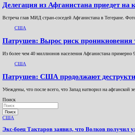
Делегация из Афганистана приедет на
Встреча глав МИД стран-соседей Афганистана в Тегеране. Фото
США
Патрушев: Вырос риск проникновения т
Из более чем 40 миллионов населения Афганистана примерно 
США
Патрушев: США продолжают деструктив
Убеждены, что после всего, что Запад натворил на афганской 
Поиск
Поиск
США
Экс-боец Тактаров заявил, что Волков получил у