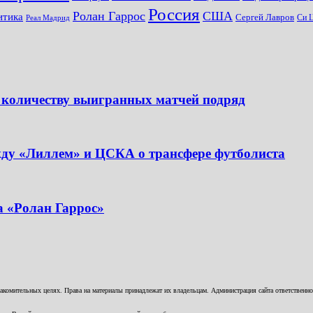
Россия
Ролан Гаррос
США
итика
Сергей Лавров
Си 
Реал Мадрид
 количеству выигранных матчей подряд
жду «Лиллем» и ЦСКА о трансфере футболиста
а «Ролан Гаррос»
комительных целях. Права на материалы принадлежат их владельцам. Администрация сайта ответственност