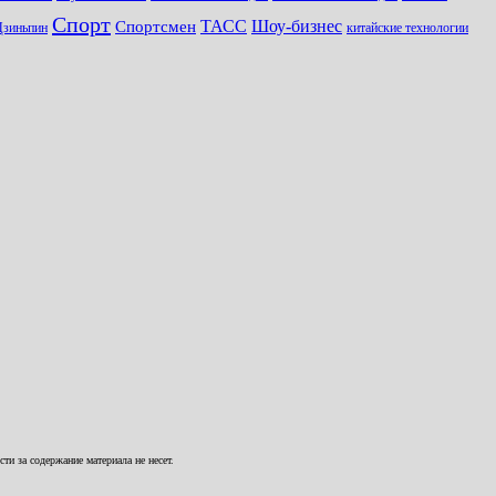
Спорт
Шоу-бизнес
ТАСС
Спортсмен
Цзиньпин
китайские технологии
и за содержание материала не несет.