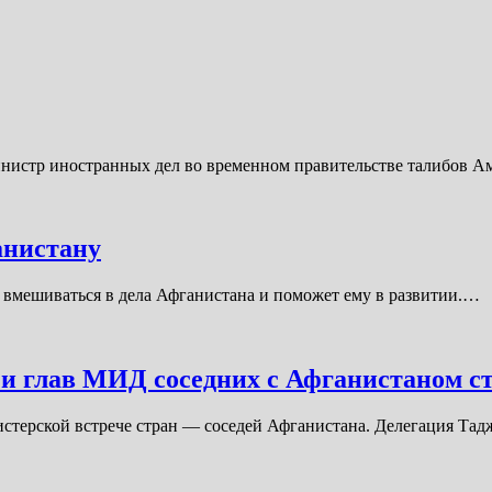
 министр иностранных дел во временном правительстве талибов 
анистану
т вмешиваться в дела Афганистана и поможет ему в развитии.…
чи глав МИД соседних с Афганистаном с
инистерской встрече стран — соседей Афганистана. Делегация Т