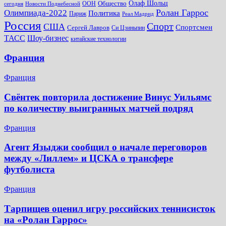
Общество
Олаф Шольц
ООН
сегодня
Новости Поднебесной
Ролан Гаррос
Олимпиада-2022
Политика
Париж
Реал Мадрид
Россия
Спорт
США
Спортсмен
Сергей Лавров
Си Цзиньпин
Шоу-бизнес
ТАСС
китайские технологии
Франция
Франция
Свёнтек повторила достижение Винус Уильямс
по количеству выигранных матчей подряд
Франция
Агент Языджи сообщил о начале переговоров
между «Лиллем» и ЦСКА о трансфере
футболиста
Франция
Тарпищев оценил игру российских теннисисток
на «Ролан Гаррос»