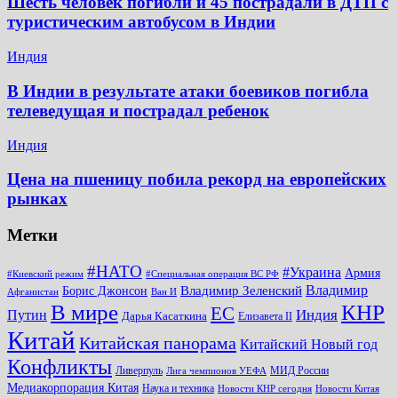
Шесть человек погибли и 45 пострадали в ДТП с
туристическим автобусом в Индии
Индия
В Индии в результате атаки боевиков погибла
телеведущая и пострадал ребенок
Индия
Цена на пшеницу побила рекорд на европейских
рынках
Метки
#НАТО
#Украина
Армия
#Киевский режим
#Специальная операция ВС РФ
Владимир
Владимир Зеленский
Борис Джонсон
Афганистан
Ван И
КНР
В мире
ЕС
Путин
Индия
Дарья Касаткина
Елизавета II
Китай
Китайская панорама
Китайский Новый год
Конфликты
Ливерпуль
МИД России
Лига чемпионов УЕФА
Медиакорпорация Китая
Наука и техника
Новости КНР сегодня
Новости Китая