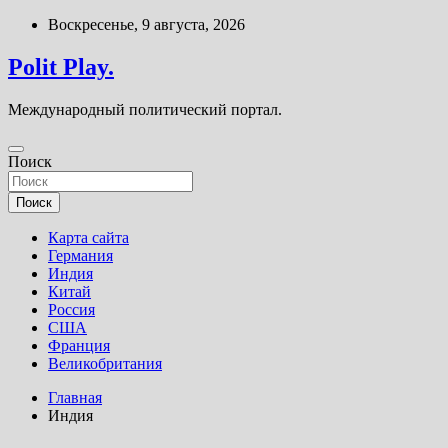
Перейти
Воскресенье, 9 августа, 2026
к
содержимому
Polit Play.
Международный политический портал.
Поиск
Поиск
Карта сайта
Германия
Индия
Китай
Россия
США
Франция
Великобритания
Главная
Индия