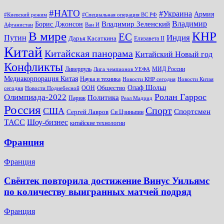
#НАТО
#Украина
Армия
#Киевский режим
#Специальная операция ВС РФ
Владимир
Владимир Зеленский
Борис Джонсон
Афганистан
Ван И
КНР
В мире
ЕС
Путин
Индия
Дарья Касаткина
Елизавета II
Китай
Китайская панорама
Китайский Новый год
Конфликты
Ливерпуль
МИД России
Лига чемпионов УЕФА
Медиакорпорация Китая
Наука и техника
Новости КНР сегодня
Новости Китая
Общество
Олаф Шольц
ООН
сегодня
Новости Поднебесной
Ролан Гаррос
Олимпиада-2022
Политика
Париж
Реал Мадрид
Россия
Спорт
США
Спортсмен
Сергей Лавров
Си Цзиньпин
Шоу-бизнес
ТАСС
китайские технологии
Франция
Франция
Свёнтек повторила достижение Винус Уильямс
по количеству выигранных матчей подряд
Франция