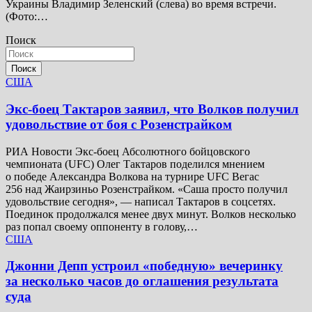
Украины Владимир Зеленский (слева) во время встречи.
(Фото:…
Поиск
Поиск
США
Экс-боец Тактаров заявил, что Волков получил
удовольствие от боя с Розенстрайком
РИА Новости Экс-боец Абсолютного бойцовского
чемпионата (UFC) Олег Тактаров поделился мнением
о победе Александра Волкова на турнире UFC Вегас
256 над Жаирзиньо Розенстрайком. «Саша просто получил
удовольствие сегодня», — написал Тактаров в соцсетях.
Поединок продолжался менее двух минут. Волков несколько
раз попал своему оппоненту в голову,…
США
Джонни Депп устроил «победную» вечеринку
за несколько часов до оглашения результата
суда