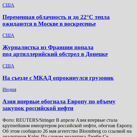
США
Переменная облачность и до 22°C тепла
ожидаются в Москве в воскресенье
США
Журналистка из Франции попала
под артиллерийский обстрел в Донецке
США
На съезде с МКАД опрокинулся грузовик
Индия
Азия впервые обогнала Европу по объему
закупок российской нефти
Фото: REUTERS/Stringer В апреле Азия впервые стала
крупнейшим импортером российской нефти, обогнав Европу.
Об этом сообщило 26 мая агентство Bloomberg со ссылкой на
аналитиков Kpler. По словам аналитика Джейн Се,