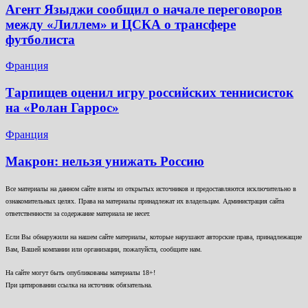
Агент Языджи сообщил о начале переговоров
между «Лиллем» и ЦСКА о трансфере
футболиста
Франция
Тарпищев оценил игру российских теннисисток
на «Ролан Гаррос»
Франция
Макрон: нельзя унижать Россию
Все материалы на данном сайте взяты из открытых источников и предоставляются исключительно в
ознакомительных целях. Права на материалы принадлежат их владельцам. Администрация сайта
ответственности за содержание материала не несет.
Если Вы обнаружили на нашем сайте материалы, которые нарушают авторские права, принадлежащие
Вам, Вашей компании или организации, пожалуйста, сообщите нам.
На сайте могут быть опубликованы материалы 18+!
При цитировании ссылка на источник обязательна.