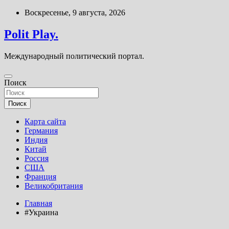
Перейти
Воскресенье, 9 августа, 2026
к
содержимому
Polit Play.
Международный политический портал.
Поиск
Поиск
Карта сайта
Германия
Индия
Китай
Россия
США
Франция
Великобритания
Главная
#Украина