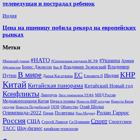
телеведущая и пострадал ребенок
Индия
Цена на пшеницу побила рекорд на европейских
рынках
Метки
#НАТО
#Украина
Армия
#Киевский режим
#Специальная операция ВС РФ
Владимир
Владимир Зеленский
Борис Джонсон
Афганистан
Ван И
КНР
В мире
ЕС
Путин
Индия
Дарья Касаткина
Елизавета II
Китай
Китайская панорама
Китайский Новый год
Конфликты
Ливерпуль
МИД России
Лига чемпионов УЕФА
Медиакорпорация Китая
Наука и техника
Новости КНР сегодня
Новости Китая
Общество
Олаф Шольц
ООН
сегодня
Новости Поднебесной
Ролан Гаррос
Олимпиада-2022
Политика
Париж
Реал Мадрид
Россия
Спорт
США
Спортсмен
Сергей Лавров
Си Цзиньпин
Шоу-бизнес
ТАСС
китайские технологии