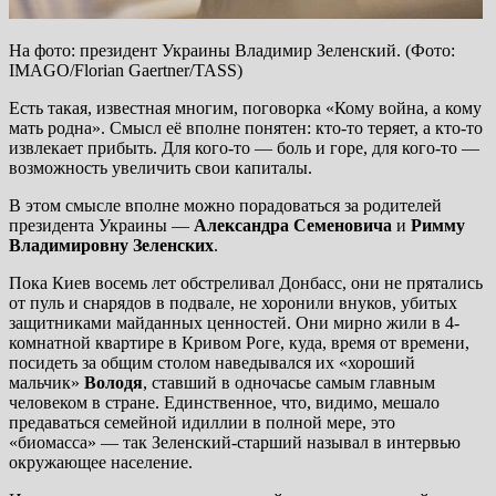
На фото: президент Украины Владимир Зеленский. (Фото:
IMAGO/Florian Gaertner/TASS)
Есть такая, известная многим, поговорка «Кому война, а кому
мать родна». Смысл её вполне понятен: кто-то теряет, а кто-то
извлекает прибыть. Для кого-то — боль и горе, для кого-то —
возможность увеличить свои капиталы.
В этом смысле вполне можно порадоваться за родителей
президента Украины —
Александра Семеновича
и
Римму
Владимировну Зеленских
.
Пока Киев восемь лет обстреливал Донбасс, они не прятались
от пуль и снарядов в подвале, не хоронили внуков, убитых
защитниками майданных ценностей. Они мирно жили в 4-
комнатной квартире в Кривом Роге, куда, время от времени,
посидеть за общим столом наведывался их «хороший
мальчик»
Володя
, ставший в одночасье самым главным
человеком в стране. Единственное, что, видимо, мешало
предаваться семейной идиллии в полной мере, это
«биомасса» — так Зеленский-старший называл в интервью
окружающее население.