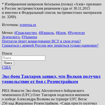
* Изображения шевронов батальона (полка) «Азов» признано
в России экстремистским решением суда от 30.11.2015
и внесено в Федеральный список экстремистских материалов
(п. 3269).
Источник:
svpressa.ru
Метки:
#Гражданство
,
#Израиль
,
#Киев
,
#Родители
Зеленского
,
#Украина
Навигация
Пентагон берет командование ВСУ в свои руки?
Сражаться с армией России мог решиться только наркоман?
по
Поиск
записям
Поиск
США
Экс-боец Тактаров заявил, что Волков получил
удовольствие от боя с Розенстрайком
РИА Новости Экс-боец Абсолютного бойцовского
чемпионата (UFC) Олег Тактаров поделился мнением
о победе Александра Волкова на турнире UFC Вегас
256 над Жаирзиньо Розенстрайком. «Саша просто получил