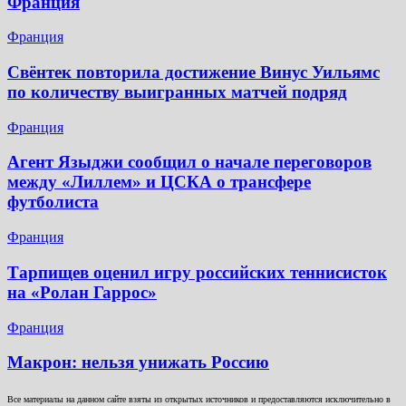
Франция
Франция
Свёнтек повторила достижение Винус Уильямс
по количеству выигранных матчей подряд
Франция
Агент Языджи сообщил о начале переговоров
между «Лиллем» и ЦСКА о трансфере
футболиста
Франция
Тарпищев оценил игру российских теннисисток
на «Ролан Гаррос»
Франция
Макрон: нельзя унижать Россию
Все материалы на данном сайте взяты из открытых источников и предоставляются исключительно в