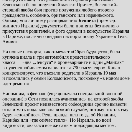
Зеленского было получено 6 мая с.г. Причем, Зеленский-
старший якобы был против получения любого второго
гражданства, особенно, британского или израильского.
Однако, «по личному распоряжению
Беннета
(премьер-
министр Израиля) документы были приняты без личного
присутствия родителей, а фото сделали в консульстве Израиля
в Париже, после чего выдали паспорта послу Украине в Тель-
Авиве».
На новые паспорта, как отмечает «Образ будущего», была
куплена вилла и три автомобиля представительского
класса — «два „Лексуса“ в броневарианте и один „Майбах“
в пуленепробиваемом варианте за 790 тысяч евро». Канал
конкретизирует, что въехали родители в Израиль 19 мая
и поселились у семьи Коломойского, поскольку «в новом доме
идет ремонт».
Напомним, в феврале (еще до начала специальной военной
операции) в Сети появилась аудиозапись, на которой якобы
Зеленский просит неизвестного собеседника срочно вывести
отца и мать подальше «на всякий случай», потому что так ему
будет «спокойнее». Речь, правда, шла тогда об Испании,
Карибах или «где сейчас тепло». Но Израиль, во всей
видимости, оказался все же самым подходящим местом.