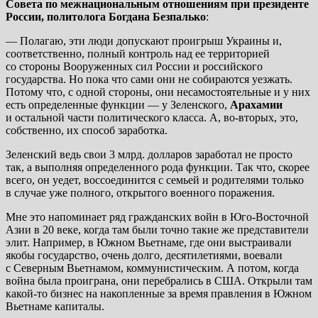
Совета по межнациональным отношениям при президенте
России, политолога Богдана Безпалько
:
— Полагаю, эти люди допускают проигрыш Украины и,
соответственно, полный контроль над ее территорией
со стороны Вооруженных сил России и российского
государства. Но пока что сами они не собираются уезжать.
Потому что, с одной стороны, они несамостоятельные и у них
есть определенные функции — у Зеленского,
Арахамии
и остальной части политического класса. А, во-вторых, это,
собственно, их способ заработка.
Зеленский ведь свои 3 млрд. долларов заработал не просто
так, а выполняя определенного рода функции. Так что, скорее
всего, он уедет, воссоединится с семьей и родителями только
в случае уже полного, открытого военного поражения.
Мне это напоминает ряд гражданских войн в Юго-Восточной
Азии в 20 веке, когда там были точно такие же представители
элит. Например, в Южном Вьетнаме, где они выстраивали
якобы государство, очень долго, десятилетиями, воевали
с Северным Вьетнамом, коммунистическим. А потом, когда
война была проиграна, они перебрались в США. Открыли там
какой-то бизнес на накопленные за время правления в Южном
Вьетнаме капиталы.