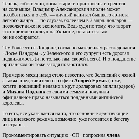
Теперь, собственно, когда старики пристроены и греются
на солнышке, Владимир Александрович вполне может
позаботиться и о себе — личный капитал бывшего артиста
легкого жанра — по слухам, более чем в 3 млрд. долларов —
позволяет даже не экономить. Ведь судя по тому, что творит
этот президент-клоун на Украине, оставаться там
он не собирается.
Тем более что в Лондоне, согласно материалам расследования
«Досье Пандоры», у Зеленского и его супруги есть дорогая
недвижимость (и не только там, скорей всего). И о подданстве
британском он тоже загодя позаботился.
Примерно месяц назад стало известно, что Зеленский с женой,
а также представители его офиса
Андрей Ермак
(тоже,
кстати, вошедший недавно в круг долларовых миллиардеров)
и
Михаил Подоляк
со своими семьями получили
официальное право называться подданными английской
королевы.
То есть, все указывается на то, что основные действующие
лица киевского режима, возможно, уже готовятся к бегству
из страны…
Прокомментировать ситуацию «СП» попросила
члена