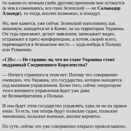
по каким-то личным (либо другим) причинам они останутся
(в чем я сомневаюсь, все-таки Зеленский — не
Сальвадор
Альенде
), то тогда, вполне возможно, и попадут.
Но, мне кажется, уже сейчас Зеленский наполовину, как
минимум, находится не в Киеве, не на территории Украины.
Он туда приезжает, делает заявления, записывает видео,
устраивает в пресс-конференциях, а потом, скорей всего,
перемещается в безопасное место — куда-нибудь в Польшу
или Румынию.
«СП»: — Не странно ли, что во главе Украины стоит
подданный Соединенного Королевства?
— Ничего странного в этом нет. Потому что совершенно
очевидно, что Украина, это государство, которое находится
под внешним управлением. Более того, сейчас оператором
этого внешнего управления будет уже даже
не Великобритания, а Польша.
И она будет этим государство управлять, едва ли не на правах
унии. То есть, там теперь будут польские судьи, польские
чиновники, польские военные, вполне вероятно.
По сути, сейчас это уже совершенно открыто провозглашено.