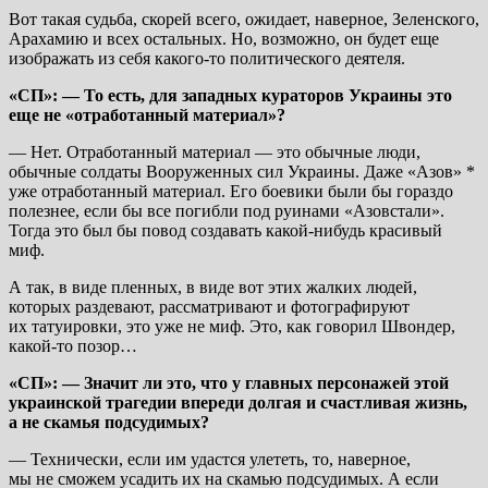
Вот такая судьба, скорей всего, ожидает, наверное, Зеленского,
Арахамию и всех остальных. Но, возможно, он будет еще
изображать из себя какого-то политического деятеля.
«СП»: — То есть, для западных кураторов Украины это
еще не «отработанный материал»?
— Нет. Отработанный материал — это обычные люди,
обычные солдаты Вооруженных сил Украины. Даже «Азов» *
уже отработанный материал. Его боевики были бы гораздо
полезнее, если бы все погибли под руинами «Азовстали».
Тогда это был бы повод создавать какой-нибудь красивый
миф.
А так, в виде пленных, в виде вот этих жалких людей,
которых раздевают, рассматривают и фотографируют
их татуировки, это уже не миф. Это, как говорил Швондер,
какой-то позор…
«СП»: — Значит ли это, что у главных персонажей этой
украинской трагедии впереди долгая и счастливая жизнь,
а не скамья подсудимых?
— Технически, если им удастся улететь, то, наверное,
мы не сможем усадить их на скамью подсудимых. А если