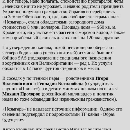
И вот теперь, надо полагать, спокойствию престарелой четы
Зеленских ничто не угрожает. Недавно родители президента
Украины получили гражданство Израиля и перебрались
на Землю Обетованную, где, как сообщает телеграм-канал
«Незыгарь», стали обладателями загородного дома
стоимостью 8 млн. долларов. Площадь дома — 950 кв. м.
Кроме того, на участке есть бассейн с морской водой, а также
комфортабельный флигель для охраны на 120 «квадратов».
По утверждению канала, покой пенсионеров оберегают
четверо бодигардов (телохранителей) из числа бывших
бойцов SAS (подразделение специального назначения
вооружённых сил Великобритании — ред.). Их услуги
обходятся в 12 тысяч фунтов стерлингов в месяц.
В соседях у почтенной пары — родственники
Игоря
Коломойского
и
Геннадия Боголюбова
(соучредитель
группы «Приват»), а в десяти минутах пешком поселился
Михаил Прохоров
(российский миллиардер и политик,
недавно тоже обзаведшийся израильским гражданством).
«Незыгарь» не называет источник информации. Однако его
сведения подтвердил с подробностями ТГ-канал «Образ
будущего».
Автор уточняет, что гражданство Израиля родителями