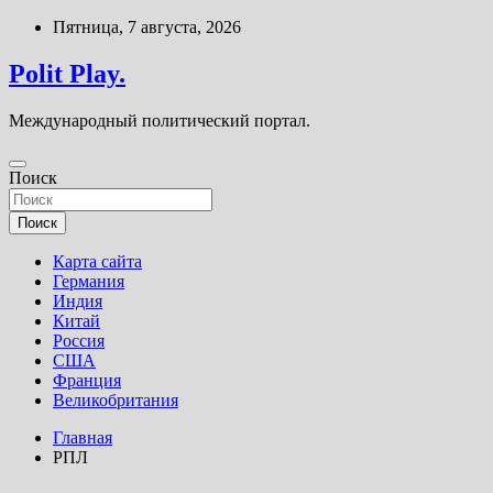
Перейти
Пятница, 7 августа, 2026
к
содержимому
Polit Play.
Международный политический портал.
Поиск
Поиск
Карта сайта
Германия
Индия
Китай
Россия
США
Франция
Великобритания
Главная
РПЛ