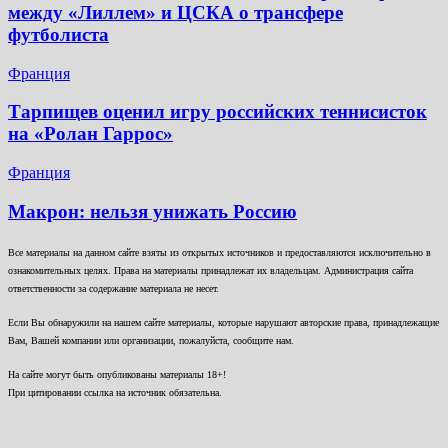
между «Лиллем» и ЦСКА о трансфере
футболиста
Франция
Тарпищев оценил игру российских теннисисток
на «Ролан Гаррос»
Франция
Макрон: нельзя унижать Россию
Все материалы на данном сайте взяты из открытых источников и предоставляются исключительно в
ознакомительных целях. Права на материалы принадлежат их владельцам. Администрация сайта
ответственности за содержание материала не несет.
Если Вы обнаружили на нашем сайте материалы, которые нарушают авторские права, принадлежащие
Вам, Вашей компании или организации, пожалуйста, сообщите нам.
На сайте могут быть опубликованы материалы 18+!
При цитировании ссылка на источник обязательна.