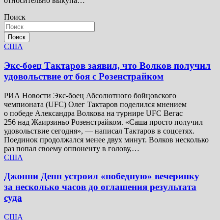
относительно выкупа…
Поиск
Поиск
США
Экс-боец Тактаров заявил, что Волков получил
удовольствие от боя с Розенстрайком
РИА Новости Экс-боец Абсолютного бойцовского
чемпионата (UFC) Олег Тактаров поделился мнением
о победе Александра Волкова на турнире UFC Вегас
256 над Жаирзиньо Розенстрайком. «Саша просто получил
удовольствие сегодня», — написал Тактаров в соцсетях.
Поединок продолжался менее двух минут. Волков несколько
раз попал своему оппоненту в голову,…
США
Джонни Депп устроил «победную» вечеринку
за несколько часов до оглашения результата
суда
США