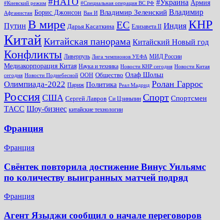
#НАТО
#Украина
Армия
#Киевский режим
#Специальная операция ВС РФ
Владимир
Владимир Зеленский
Борис Джонсон
Афганистан
Ван И
КНР
В мире
ЕС
Путин
Индия
Дарья Касаткина
Елизавета II
Китай
Китайская панорама
Китайский Новый год
Конфликты
Ливерпуль
МИД России
Лига чемпионов УЕФА
Медиакорпорация Китая
Наука и техника
Новости КНР сегодня
Новости Китая
Общество
Олаф Шольц
ООН
сегодня
Новости Поднебесной
Ролан Гаррос
Олимпиада-2022
Политика
Париж
Реал Мадрид
Россия
Спорт
США
Спортсмен
Сергей Лавров
Си Цзиньпин
Шоу-бизнес
ТАСС
китайские технологии
Франция
Франция
Свёнтек повторила достижение Винус Уильямс
по количеству выигранных матчей подряд
Франция
Агент Языджи сообщил о начале переговоров