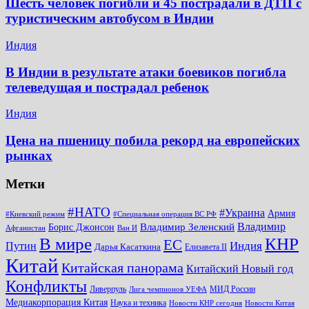
Шесть человек погибли и 45 пострадали в ДТП с
туристическим автобусом в Индии
Индия
В Индии в результате атаки боевиков погибла
телеведущая и пострадал ребенок
Индия
Цена на пшеницу побила рекорд на европейских
рынках
Метки
#НАТО
#Украина
Армия
#Киевский режим
#Специальная операция ВС РФ
Владимир
Владимир Зеленский
Борис Джонсон
Афганистан
Ван И
КНР
В мире
ЕС
Путин
Индия
Дарья Касаткина
Елизавета II
Китай
Китайская панорама
Китайский Новый год
Конфликты
Ливерпуль
МИД России
Лига чемпионов УЕФА
Медиакорпорация Китая
Наука и техника
Новости КНР сегодня
Новости Китая