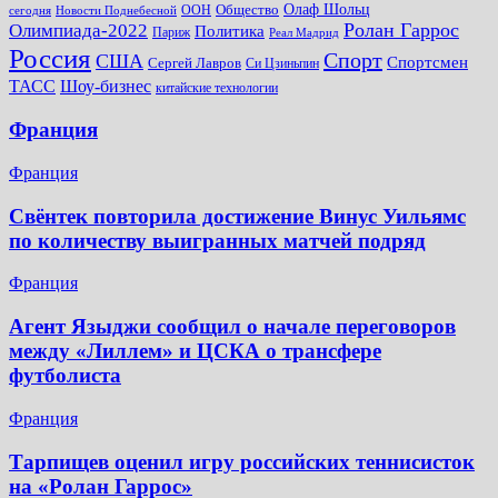
Общество
Олаф Шольц
ООН
сегодня
Новости Поднебесной
Ролан Гаррос
Олимпиада-2022
Политика
Париж
Реал Мадрид
Россия
Спорт
США
Спортсмен
Сергей Лавров
Си Цзиньпин
Шоу-бизнес
ТАСС
китайские технологии
Франция
Франция
Свёнтек повторила достижение Винус Уильямс
по количеству выигранных матчей подряд
Франция
Агент Языджи сообщил о начале переговоров
между «Лиллем» и ЦСКА о трансфере
футболиста
Франция
Тарпищев оценил игру российских теннисисток
на «Ролан Гаррос»