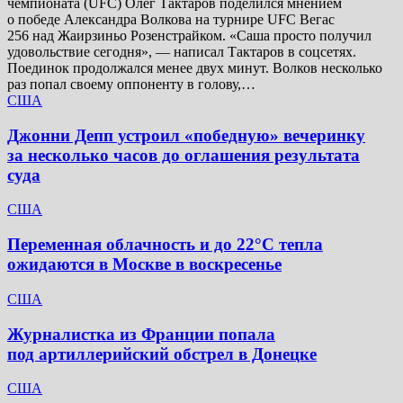
чемпионата (UFC) Олег Тактаров поделился мнением
о победе Александра Волкова на турнире UFC Вегас
256 над Жаирзиньо Розенстрайком. «Саша просто получил
удовольствие сегодня», — написал Тактаров в соцсетях.
Поединок продолжался менее двух минут. Волков несколько
раз попал своему оппоненту в голову,…
США
Джонни Депп устроил «победную» вечеринку
за несколько часов до оглашения результата
суда
США
Переменная облачность и до 22°C тепла
ожидаются в Москве в воскресенье
США
Журналистка из Франции попала
под артиллерийский обстрел в Донецке
США