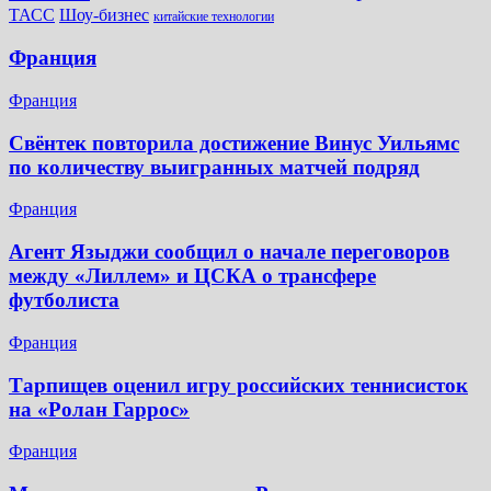
Шоу-бизнес
ТАСС
китайские технологии
Франция
Франция
Свёнтек повторила достижение Винус Уильямс
по количеству выигранных матчей подряд
Франция
Агент Языджи сообщил о начале переговоров
между «Лиллем» и ЦСКА о трансфере
футболиста
Франция
Тарпищев оценил игру российских теннисисток
на «Ролан Гаррос»
Франция