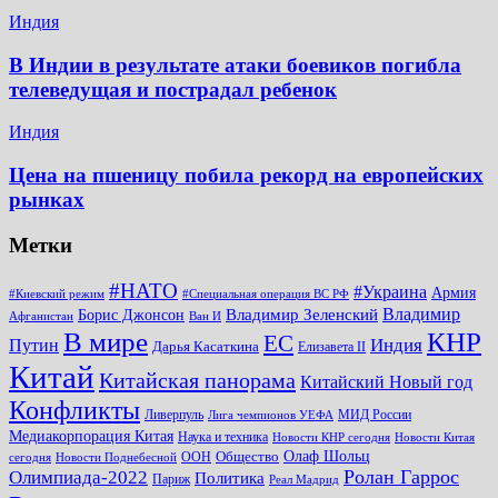
Индия
В Индии в результате атаки боевиков погибла
телеведущая и пострадал ребенок
Индия
Цена на пшеницу побила рекорд на европейских
рынках
Метки
#НАТО
#Украина
Армия
#Киевский режим
#Специальная операция ВС РФ
Владимир
Владимир Зеленский
Борис Джонсон
Афганистан
Ван И
КНР
В мире
ЕС
Путин
Индия
Дарья Касаткина
Елизавета II
Китай
Китайская панорама
Китайский Новый год
Конфликты
Ливерпуль
МИД России
Лига чемпионов УЕФА
Медиакорпорация Китая
Наука и техника
Новости КНР сегодня
Новости Китая
Общество
Олаф Шольц
ООН
сегодня
Новости Поднебесной
Ролан Гаррос
Олимпиада-2022
Политика
Париж
Реал Мадрид