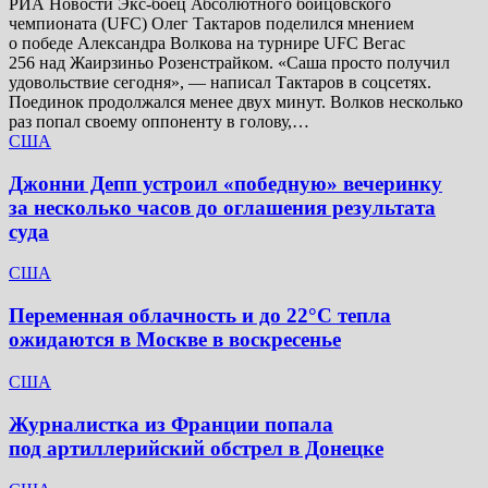
РИА Новости Экс-боец Абсолютного бойцовского
чемпионата (UFC) Олег Тактаров поделился мнением
о победе Александра Волкова на турнире UFC Вегас
256 над Жаирзиньо Розенстрайком. «Саша просто получил
удовольствие сегодня», — написал Тактаров в соцсетях.
Поединок продолжался менее двух минут. Волков несколько
раз попал своему оппоненту в голову,…
США
Джонни Депп устроил «победную» вечеринку
за несколько часов до оглашения результата
суда
США
Переменная облачность и до 22°C тепла
ожидаются в Москве в воскресенье
США
Журналистка из Франции попала
под артиллерийский обстрел в Донецке