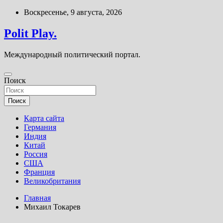
Перейти
Воскресенье, 9 августа, 2026
к
содержимому
Polit Play.
Международный политический портал.
Поиск
Поиск
Карта сайта
Германия
Индия
Китай
Россия
США
Франция
Великобритания
Главная
Михаил Токарев