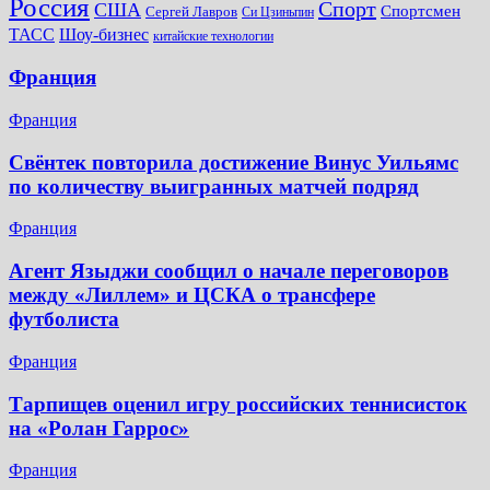
Россия
Спорт
США
Спортсмен
Сергей Лавров
Си Цзиньпин
Шоу-бизнес
ТАСС
китайские технологии
Франция
Франция
Свёнтек повторила достижение Винус Уильямс
по количеству выигранных матчей подряд
Франция
Агент Языджи сообщил о начале переговоров
между «Лиллем» и ЦСКА о трансфере
футболиста
Франция
Тарпищев оценил игру российских теннисисток
на «Ролан Гаррос»
Франция