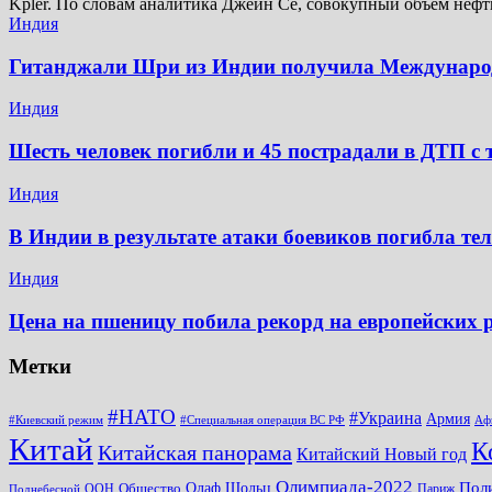
Kpler. По словам аналитика Джейн Се, совокупный объем неф
Индия
Гитанджали Шри из Индии получила Междунар
Индия
Шесть человек погибли и 45 пострадали в ДТП с 
Индия
В Индии в результате атаки боевиков погибла те
Индия
Цена на пшеницу побила рекорд на европейских
Метки
#НАТО
#Украина
Армия
#Киевский режим
#Специальная операция ВС РФ
Аф
Китай
К
Китайская панорама
Китайский Новый год
Олимпиада-2022
Пол
Общество
Олаф Шольц
ООН
Париж
Поднебесной