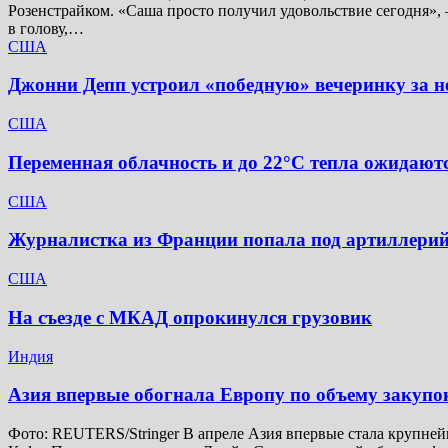
Розенстрайком. «Саша просто получил удовольствие сегодня», 
в голову,…
США
Джонни Депп устроил «победную» вечеринку за не
США
Переменная облачность и до 22°C тепла ожидаютс
США
Журналистка из Франции попала под артиллерий
США
На съезде с МКАД опрокинулся грузовик
Индия
Азия впервые обогнала Европу по объему закупо
Фото: REUTERS/Stringer В апреле Азия впервые стала крупней