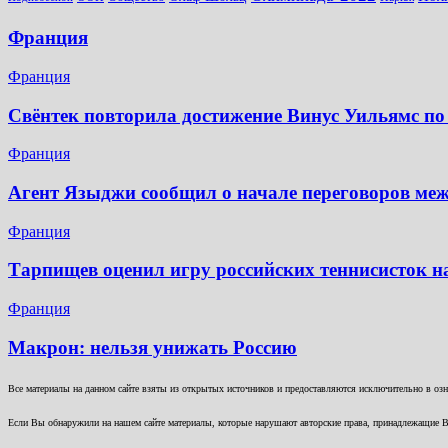
Франция
Франция
Свёнтек повторила достижение Винус Уильямс по
Франция
Агент Языджи сообщил о начале переговоров ме
Франция
Тарпищев оценил игру российских теннисисток н
Франция
Макрон: нельзя унижать Россию
Все материалы на данном сайте взяты из открытых источников и предоставляются исключительно в озна
Если Вы обнаружили на нашем сайте материалы, которые нарушают авторские права, принадлежащие В