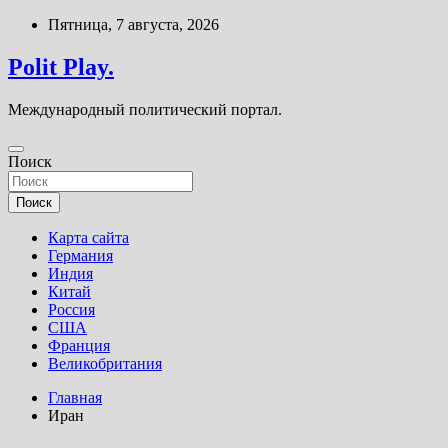
Перейти
Пятница, 7 августа, 2026
к
содержимому
Polit Play.
Международный политический портал.
Поиск
Поиск
Карта сайта
Германия
Индия
Китай
Россия
США
Франция
Великобритания
Главная
Иран