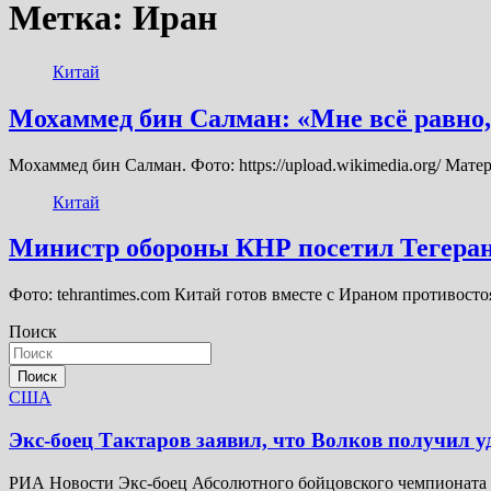
Метка:
Иран
Китай
Мохаммед бин Салман: «Мне всё равно, 
Мохаммед бин Салман. Фото: https://upload.wikimedia.org/ Мат
Китай
Министр обороны КНР посетил Тегера
Фото: tehrantimes.com Китай готов вместе с Ираном противос
Поиск
Поиск
США
Экс-боец Тактаров заявил, что Волков получил у
РИА Новости Экс-боец Абсолютного бойцовского чемпионата (