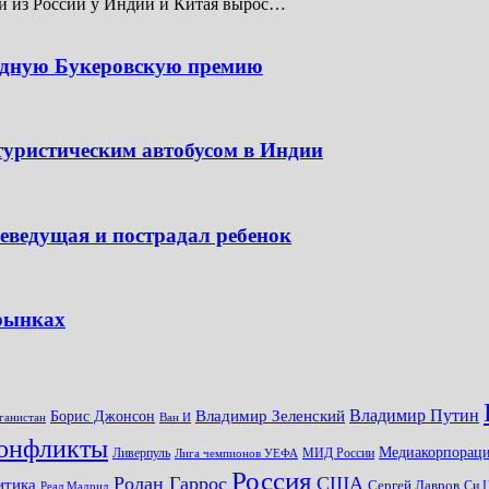
ти из России у Индии и Китая вырос…
одную Букеровскую премию
туристическим автобусом в Индии
леведущая и пострадал ребенок
 рынках
Владимир Путин
Владимир Зеленский
Борис Джонсон
ганистан
Ван И
онфликты
Медиакорпораци
Ливерпуль
МИД России
Лига чемпионов УЕФА
Россия
Ролан Гаррос
США
итика
Сергей Лавров
Си 
Реал Мадрид