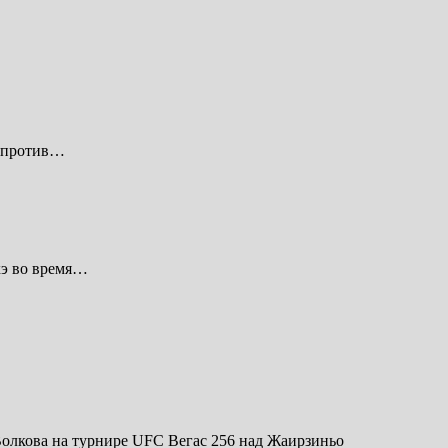
й против…
хэ во время…
олкова на турнире UFC Вегас 256 над Жаирзиньо