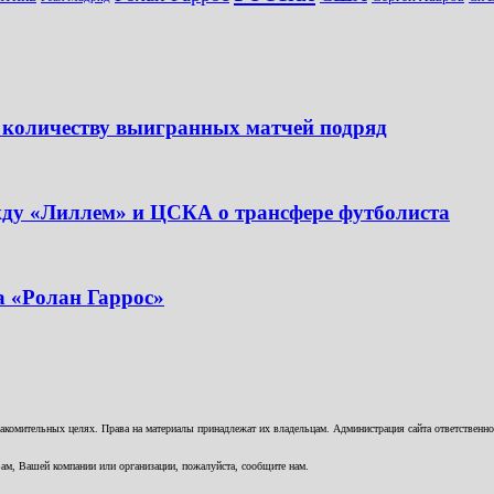
 количеству выигранных матчей подряд
жду «Лиллем» и ЦСКА о трансфере футболиста
а «Ролан Гаррос»
комительных целях. Права на материалы принадлежат их владельцам. Администрация сайта ответственност
ам, Вашей компании или организации, пожалуйста, сообщите нам.