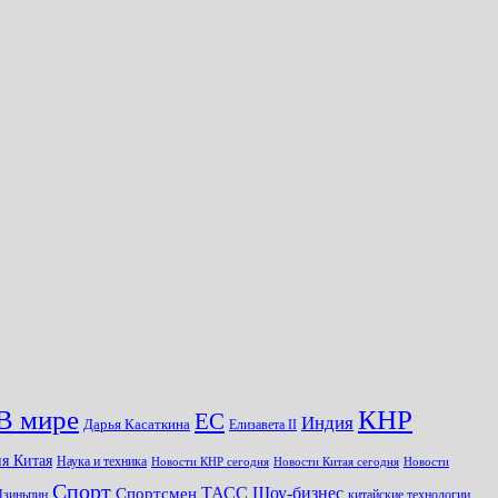
КНР
В мире
ЕС
Индия
Дарья Касаткина
Елизавета II
я Китая
Наука и техника
Новости КНР сегодня
Новости Китая сегодня
Новости
Спорт
Шоу-бизнес
ТАСС
Спортсмен
Цзиньпин
китайские технологии