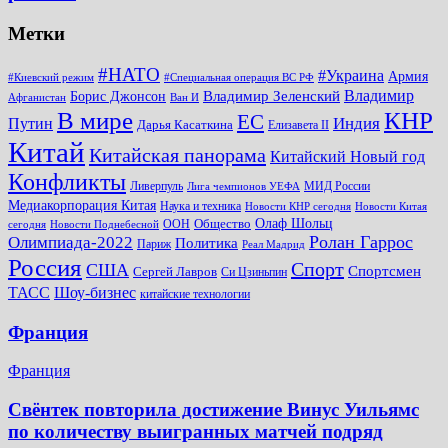
Метки
#НАТО
#Украина
Армия
#Киевский режим
#Специальная операция ВС РФ
Владимир
Владимир Зеленский
Борис Джонсон
Афганистан
Ван И
КНР
В мире
ЕС
Путин
Индия
Дарья Касаткина
Елизавета II
Китай
Китайская панорама
Китайский Новый год
Конфликты
Ливерпуль
МИД России
Лига чемпионов УЕФА
Медиакорпорация Китая
Наука и техника
Новости КНР сегодня
Новости Китая
Общество
Олаф Шольц
ООН
сегодня
Новости Поднебесной
Ролан Гаррос
Олимпиада-2022
Политика
Париж
Реал Мадрид
Россия
Спорт
США
Спортсмен
Сергей Лавров
Си Цзиньпин
Шоу-бизнес
ТАСС
китайские технологии
Франция
Франция
Свёнтек повторила достижение Винус Уильямс
по количеству выигранных матчей подряд