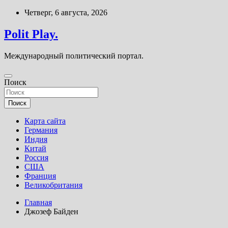
Перейти
Четверг, 6 августа, 2026
к
содержимому
Polit Play.
Международный политический портал.
Поиск
Поиск
Карта сайта
Германия
Индия
Китай
Россия
США
Франция
Великобритания
Главная
Джозеф Байден