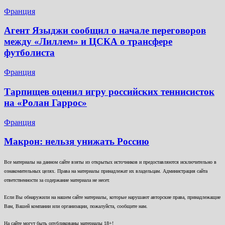
Франция
Агент Языджи сообщил о начале переговоров
между «Лиллем» и ЦСКА о трансфере
футболиста
Франция
Тарпищев оценил игру российских теннисисток
на «Ролан Гаррос»
Франция
Макрон: нельзя унижать Россию
Все материалы на данном сайте взяты из открытых источников и предоставляются исключительно в
ознакомительных целях. Права на материалы принадлежат их владельцам. Администрация сайта
ответственности за содержание материала не несет.
Если Вы обнаружили на нашем сайте материалы, которые нарушают авторские права, принадлежащие
Вам, Вашей компании или организации, пожалуйста, сообщите нам.
На сайте могут быть опубликованы материалы 18+!