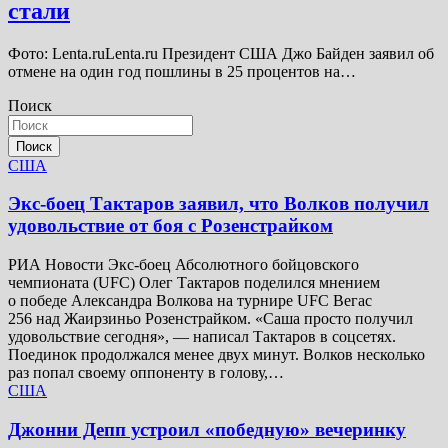
стали
Фото: Lenta.ruLenta.ru Президент США Джо Байден заявил об
отмене на один год пошлины в 25 процентов на…
Поиск
Поиск
США
Экс-боец Тактаров заявил, что Волков получил
удовольствие от боя с Розенстрайком
РИА Новости Экс-боец Абсолютного бойцовского
чемпионата (UFC) Олег Тактаров поделился мнением
о победе Александра Волкова на турнире UFC Вегас
256 над Жаирзиньо Розенстрайком. «Саша просто получил
удовольствие сегодня», — написал Тактаров в соцсетях.
Поединок продолжался менее двух минут. Волков несколько
раз попал своему оппоненту в голову,…
США
Джонни Депп устроил «победную» вечеринку