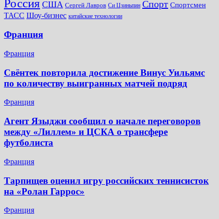
Россия
Спорт
США
Спортсмен
Сергей Лавров
Си Цзиньпин
Шоу-бизнес
ТАСС
китайские технологии
Франция
Франция
Свёнтек повторила достижение Винус Уильямс
по количеству выигранных матчей подряд
Франция
Агент Языджи сообщил о начале переговоров
между «Лиллем» и ЦСКА о трансфере
футболиста
Франция
Тарпищев оценил игру российских теннисисток
на «Ролан Гаррос»
Франция