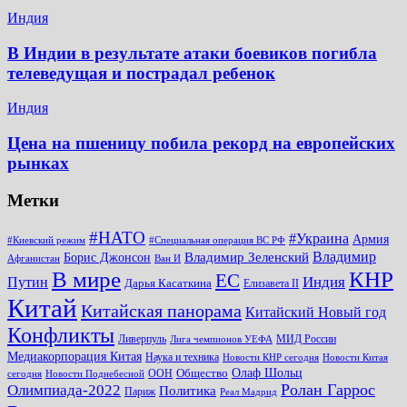
Индия
В Индии в результате атаки боевиков погибла
телеведущая и пострадал ребенок
Индия
Цена на пшеницу побила рекорд на европейских
рынках
Метки
#НАТО
#Украина
Армия
#Киевский режим
#Специальная операция ВС РФ
Владимир
Владимир Зеленский
Борис Джонсон
Афганистан
Ван И
КНР
В мире
ЕС
Путин
Индия
Дарья Касаткина
Елизавета II
Китай
Китайская панорама
Китайский Новый год
Конфликты
Ливерпуль
МИД России
Лига чемпионов УЕФА
Медиакорпорация Китая
Наука и техника
Новости КНР сегодня
Новости Китая
Общество
Олаф Шольц
ООН
сегодня
Новости Поднебесной
Ролан Гаррос
Олимпиада-2022
Политика
Париж
Реал Мадрид