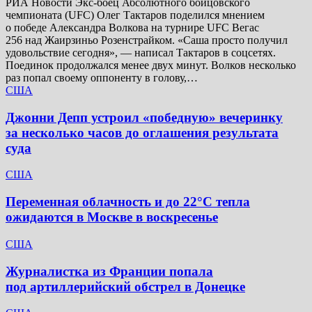
РИА Новости Экс-боец Абсолютного бойцовского
чемпионата (UFC) Олег Тактаров поделился мнением
о победе Александра Волкова на турнире UFC Вегас
256 над Жаирзиньо Розенстрайком. «Саша просто получил
удовольствие сегодня», — написал Тактаров в соцсетях.
Поединок продолжался менее двух минут. Волков несколько
раз попал своему оппоненту в голову,…
США
Джонни Депп устроил «победную» вечеринку
за несколько часов до оглашения результата
суда
США
Переменная облачность и до 22°C тепла
ожидаются в Москве в воскресенье
США
Журналистка из Франции попала
под артиллерийский обстрел в Донецке