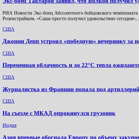
Экс-боец Тактаров заявил, что Волков получил у
РИА Новости Экс-боец Абсолютного бойцовского чемпионата (
Розенстрайком. «Саша просто получил удовольствие сегодня»,
США
Джонни Депп устроил «победную» вечеринку за не
США
Переменная облачность и до 22°C тепла ожидаютс
США
Журналистка из Франции попала под артиллерий
США
На съезде с МКАД опрокинулся грузовик
Индия
Азия впервые обогнала Европу по объему закупо