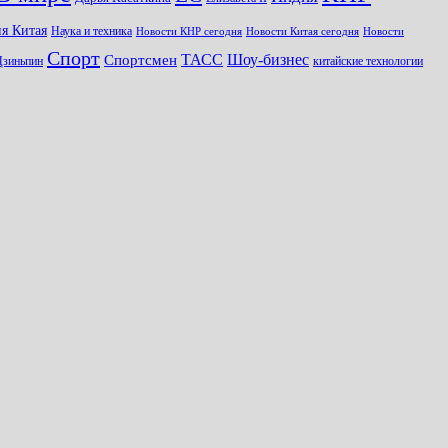
я Китая
Наука и техника
Новости КНР сегодня
Новости Китая сегодня
Новости
Спорт
Шоу-бизнес
ТАСС
Спортсмен
Цзиньпин
китайские технологии