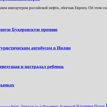
шим импортером российской нефти, обогнав Европу. Об этом соо
одную Букеровскую премию
туристическим автобусом в Индии
леведущая и пострадал ребенок
 рынках
Владимир Путин
Владимир Зеленский
Борис Джонсон
ганистан
Ван И