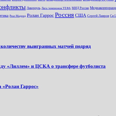
онфликты
Медиакорпораци
Ливерпуль
МИД России
Лига чемпионов УЕФА
Россия
Ролан Гаррос
США
итика
Сергей Лавров
Си 
Реал Мадрид
 количеству выигранных матчей подряд
жду «Лиллем» и ЦСКА о трансфере футболиста
а «Ролан Гаррос»