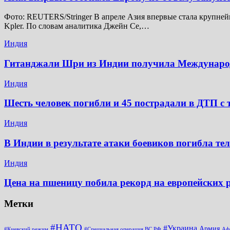
Фото: REUTERS/Stringer В апреле Азия впервые стала крупней
Kpler. По словам аналитика Джейн Се,…
Индия
Гитанджали Шри из Индии получила Междунар
Индия
Шесть человек погибли и 45 пострадали в ДТП с 
Индия
В Индии в результате атаки боевиков погибла те
Индия
Цена на пшеницу побила рекорд на европейских
Метки
#НАТО
#Украина
Армия
#Киевский режим
#Специальная операция ВС РФ
Аф