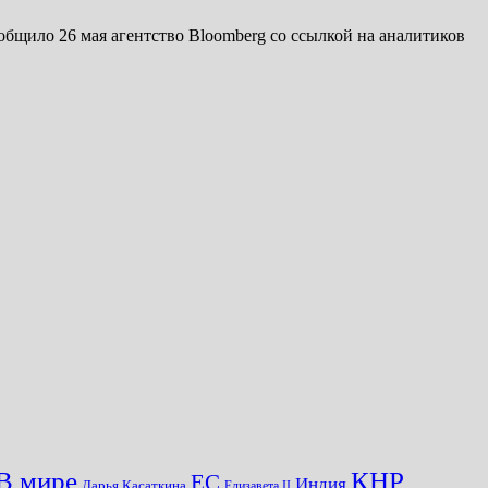
бщило 26 мая агентство Bloomberg со ссылкой на аналитиков
КНР
В мире
ЕС
Индия
Дарья Касаткина
Елизавета II