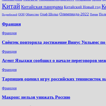
Китай
К
Китайская панорама
Китайский Новый год
Олимпиада-2022
Пол
Общество
Олаф Шольц
ООН
Париж
Поднебесной
Франция
Франция
Свёнтек повторила достижение Винус Уильямс по
Франция
Агент Языджи сообщил о начале переговоров ме
Франция
Тарпищев оценил игру российских теннисисток н
Франция
Макрон: нельзя унижать Россию