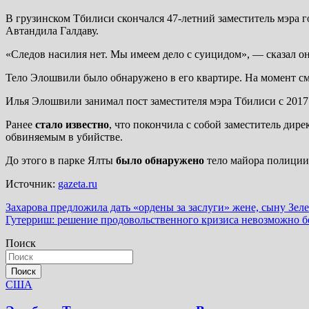
В грузинском Тбилиси скончался 47-летний заместитель мэра 
Автандила Галдаву.
«Следов насилия нет. Мы имеем дело с суицидом», — сказал он
Тело Элошвили было обнаружено в его квартире. На момент сме
Илья Элошвили занимал пост заместителя мэра Тбилиси с 2017 г
Ранее
стало известно
, что покончила с собой заместитель ди
обвиняемым в убийстве.
До этого в парке Ялты
было обнаружено
тело майора полиции
Источник:
gazeta.ru
Навигация
Захарова предложила дать «ордены за заслуги» жене, сыну Зеле
Гутерриш: решение продовольственного кризиса невозможно б
по
Поиск
записям
Поиск
США