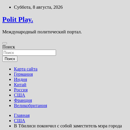
Перейти
Суббота, 8 августа, 2026
к
содержимому
Polit Play.
Международный политический портал.
Поиск
Поиск
Карта сайта
Германия
Индия
Китай
Россия
США
Франция
Великобритания
Главная
США
В Тбилиси покончил с собой заместитель мэра города