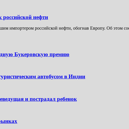
к российской нефти
шим импортером российской нефти, обогнав Европу. Об этом соо
одную Букеровскую премию
туристическим автобусом в Индии
леведущая и пострадал ребенок
 рынках