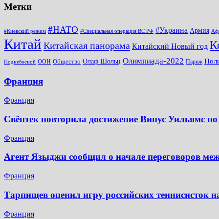
Метки
#НАТО
#Украина
Армия
#Киевский режим
#Специальная операция ВС РФ
Аф
Китай
К
Китайская панорама
Китайский Новый год
Олимпиада-2022
Пол
Общество
Олаф Шольц
ООН
Париж
Поднебесной
Франция
Франция
Свёнтек повторила достижение Винус Уильямс по
Франция
Агент Языджи сообщил о начале переговоров ме
Франция
Тарпищев оценил игру российских теннисисток н
Франция