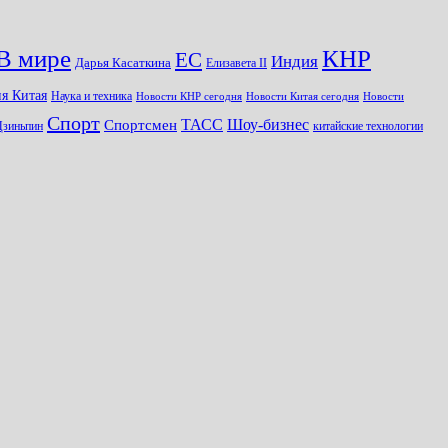
КНР
В мире
ЕС
Индия
Дарья Касаткина
Елизавета II
я Китая
Наука и техника
Новости КНР сегодня
Новости Китая сегодня
Новости
Спорт
Шоу-бизнес
ТАСС
Спортсмен
Цзиньпин
китайские технологии