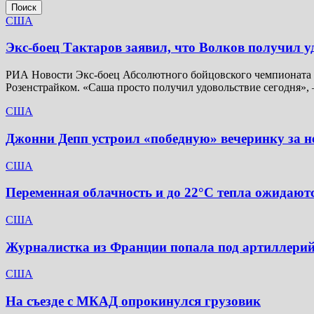
Поиск
США
Экс-боец Тактаров заявил, что Волков получил у
РИА Новости Экс-боец Абсолютного бойцовского чемпионата (
Розенстрайком. «Саша просто получил удовольствие сегодня»,
США
Джонни Депп устроил «победную» вечеринку за не
США
Переменная облачность и до 22°C тепла ожидаютс
США
Журналистка из Франции попала под артиллерий
США
На съезде с МКАД опрокинулся грузовик