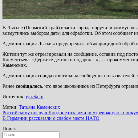
В Лысьве (Пермский край) власти города поручили коммунальщ
возмутились выбором даты для обработки. Об этом сообщает 
Администрация Лысьвы предупредила об акарицидной обработ
Жители тут же отреагировали на сообщение, оставив под посто
Клементьева. «Держите детишки подарок…», — прокомментиров
Каменских.
Администрация города ответила на сообщения пользователей, о
Ранее
сообщалось
, что двое школьников из Петербурга отрави
Источник:
gazeta.ru
Метки:
Татьяна Каменских
Навигация
Российскому послу в Лондоне отключили «тревожную кнопку
В Германии рассказали о слабом месте НАТО
по
Поиск
записям