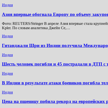
Индия
Азия впервые обогнала Европу по объему закупо
Фото: REUTERS/Stringer В апреле Азия впервые стала крупней
Kpler. По словам аналитика Джейн Се,…
Индия
Гитанджали Шри из Индии получила Междунар
Индия
Шесть человек погибли и 45 пострадали в ДТП с 
Индия
В Индии в результате атаки боевиков погибла те
Индия
Цена на пшеницу побила рекорд на европейских