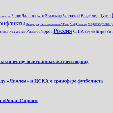
Владимир Путин
Владимир Зеленский
Борис Джонсон
ганистан
Ван И
онфликты
Медиакорпораци
Ливерпуль
МИД России
Лига чемпионов УЕФА
Россия
Ролан Гаррос
США
итика
Сергей Лавров
Си 
Реал Мадрид
 количеству выигранных матчей подряд
жду «Лиллем» и ЦСКА о трансфере футболиста
а «Ролан Гаррос»