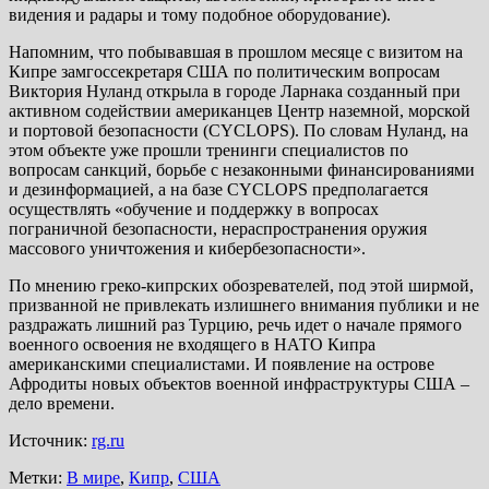
видения и радары и тому подобное оборудование).
Напомним, что побывавшая в прошлом месяце с визитом на
Кипре замгоссекретаря США по политическим вопросам
Виктория Нуланд открыла в городе Ларнака созданный при
активном содействии американцев Центр наземной, морской
и портовой безопасности (CYCLOPS). По словам Нуланд, на
этом объекте уже прошли тренинги специалистов по
вопросам санкций, борьбе с незаконными финансированиями
и дезинформацией, а на базе CYCLOPS предполагается
осуществлять «обучение и поддержку в вопросах
пограничной безопасности, нераспространения оружия
массового уничтожения и кибербезопасности».
По мнению греко-кипрских обозревателей, под этой ширмой,
призванной не привлекать излишнего внимания публики и не
раздражать лишний раз Турцию, речь идет о начале прямого
военного освоения не входящего в НАТО Кипра
американскими специалистами. И появление на острове
Афродиты новых объектов военной инфраструктуры США –
дело времени.
Источник:
rg.ru
Метки:
В мире
,
Кипр
,
США