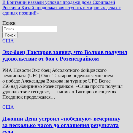
Навигация
В Британии назвали условия продажи дома Скрипалей
Россия и Китай продолжат «выступать в мировых делах с
по
единых позиций»
записям
Поиск
Поиск
США
Экс-боец Тактаров заявил, что Волков получил
удовольствие от боя с Розенстрайком
РИА Новости Экс-боец Абсолютного бойцовского
чемпионата (UFC) Олег Тактаров поделился мнением
о победе Александра Волкова на турнире UFC Вегас
256 над Жаирзиньо Розенстрайком. «Саша просто получил
удовольствие сегодня», — написал Тактаров в соцсетях.
Поединок продолжался…
США
Джонни Депп устроил «победную» вечеринку
за несколько часов до оглашения результата
суда