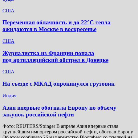
США
Переменная облачность и до 22°C тепла
ожидаются в Москве в воскресенье
США
Журналистка из Франции попала
под артиллерийский обстрел в Донецке
США
На съезде с МКАД опрокинулся грузовик
Индия
Азия впервые обогнала Европу по объему
закупок российской нефти
Фото: REUTERS/Stringer В апреле Азия впервые стала
крупнейшим импортером российской нефти, обогнав Европу.
Об этом сообщило 26 мая агентство Bloomberg со ссылкой на