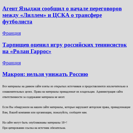
Агент Языджи сообщил о начале переговоров
между «Лиллем» и ЦСКА о трансфере
футболиста
Франция
Тарпищев оценил игру российских теннисисток
на «Ролан Гаррос»
Франция
Макрон: нельзя унижать Россию
Все материалы на данном сайте взяты из открытых источников и предоставляются исключительно в
ознакомительных целях. Права на материалы принадлежат их владельцам. Администрация сайта
ответственности за содержание материала не несет.
Если Вы обнаружили на нашем сайте материалы, которые нарушают авторские права, принадлежащие
Вам, Вашей компании или организации, пожалуйста, сообщите нам.
На сайте могут быть опубликованы материалы 18+!
При цитировании ссылка на источник обязательна.