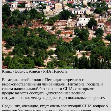
Кипр. / Борис Бабанов / РИА Новости
В американской столице Петридис встретится с
высокопоставленными чиновниками Пентагона, госдепа и
совета национальной безопасности США, с которыми
предполагается обсудить «двустороннее военное
сотрудничество, международные и региональные вопросы».
Среди них, очевидно, будет очень волнующий США вопрос о
передаче Украине имеющегося у Кипра вооружения