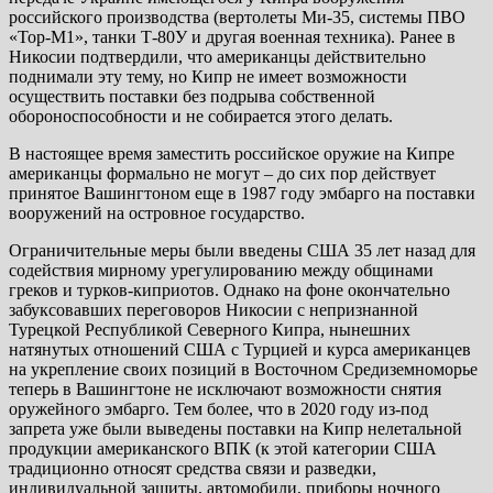
российского производства (вертолеты Ми-35, системы ПВО
«Тор-М1», танки Т-80У и другая военная техника). Ранее в
Никосии подтвердили, что американцы действительно
поднимали эту тему, но Кипр не имеет возможности
осуществить поставки без подрыва собственной
обороноспособности и не собирается этого делать.
В настоящее время заместить российское оружие на Кипре
американцы формально не могут – до сих пор действует
принятое Вашингтоном еще в 1987 году эмбарго на поставки
вооружений на островное государство.
Ограничительные меры были введены США 35 лет назад для
содействия мирному урегулированию между общинами
греков и турков-киприотов. Однако на фоне окончательно
забуксовавших переговоров Никосии с непризнанной
Турецкой Республикой Северного Кипра, нынешних
натянутых отношений США с Турцией и курса американцев
на укрепление своих позиций в Восточном Средиземноморье
теперь в Вашингтоне не исключают возможности снятия
оружейного эмбарго. Тем более, что в 2020 году из-под
запрета уже были выведены поставки на Кипр нелетальной
продукции американского ВПК (к этой категории США
традиционно относят средства связи и разведки,
индивидуальной защиты, автомобили, приборы ночного