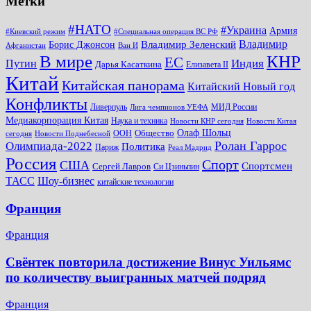
Метки
#НАТО
#Украина
Армия
#Киевский режим
#Специальная операция ВС РФ
Владимир
Владимир Зеленский
Борис Джонсон
Афганистан
Ван И
КНР
В мире
ЕС
Путин
Индия
Дарья Касаткина
Елизавета II
Китай
Китайская панорама
Китайский Новый год
Конфликты
Ливерпуль
МИД России
Лига чемпионов УЕФА
Медиакорпорация Китая
Наука и техника
Новости КНР сегодня
Новости Китая
Общество
Олаф Шольц
ООН
сегодня
Новости Поднебесной
Ролан Гаррос
Олимпиада-2022
Политика
Париж
Реал Мадрид
Россия
Спорт
США
Спортсмен
Сергей Лавров
Си Цзиньпин
Шоу-бизнес
ТАСС
китайские технологии
Франция
Франция
Свёнтек повторила достижение Винус Уильямс
по количеству выигранных матчей подряд
Франция