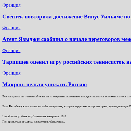
Франция
Свёнтек повторила достижение Винус Уильямс по
Франция
Агент Языджи сообщил о начале переговоров ме
Франция
Тарпищев оценил игру российских теннисисток н
Франция
Макрон: нельзя унижать Россию
Все материалы на данном сайте взяты из открытых источников и предоставляются исключительно в озна
Если Вы обнаружили на нашем сайте материалы, которые нарушают авторские права, принадлежащие В
На сайте могут быть опубликованы материалы 18+!
При цитировании ссылка на источник обязательна.