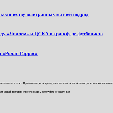
 количеству выигранных матчей подряд
жду «Лиллем» и ЦСКА о трансфере футболиста
а «Ролан Гаррос»
комительных целях. Права на материалы принадлежат их владельцам. Администрация сайта ответственност
ам, Вашей компании или организации, пожалуйста, сообщите нам.