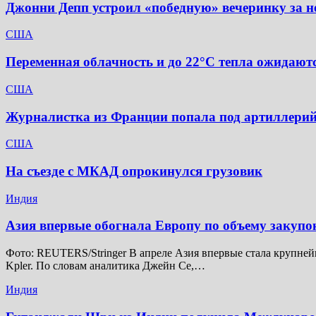
Джонни Депп устроил «победную» вечеринку за не
США
Переменная облачность и до 22°C тепла ожидаютс
США
Журналистка из Франции попала под артиллерий
США
На съезде с МКАД опрокинулся грузовик
Индия
Азия впервые обогнала Европу по объему закупо
Фото: REUTERS/Stringer В апреле Азия впервые стала крупней
Kpler. По словам аналитика Джейн Се,…
Индия