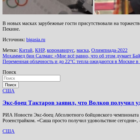
В новых масках зарубежные гости присутствовали на торжест
Пекине.
Источник:
bigasia.ru
Метки:
Китай
,
КНР
,
коронавирус
,
маска
,
Олимпиада-2022
Навигация
Мохаммед бин Салман: «Мне всё равно, что об этом думает Ба
Переменная облачность и до 22°C тепла ожидаются в Москве в 
по
Поиск
записям
Поиск
США
Экс-боец Тактаров заявил, что Волков получил у
РИА Новости Экс-боец Абсолютного бойцовского чемпионата (
Розенстрайком. «Саша просто получил удовольствие сегодня»,
США