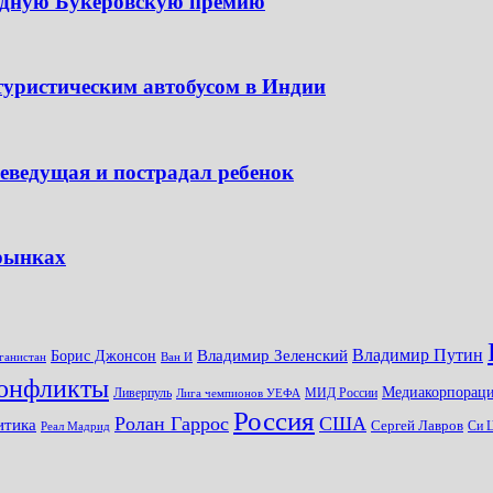
одную Букеровскую премию
туристическим автобусом в Индии
леведущая и пострадал ребенок
 рынках
Владимир Путин
Владимир Зеленский
Борис Джонсон
ганистан
Ван И
онфликты
Медиакорпораци
Ливерпуль
МИД России
Лига чемпионов УЕФА
Россия
Ролан Гаррос
США
итика
Сергей Лавров
Си 
Реал Мадрид