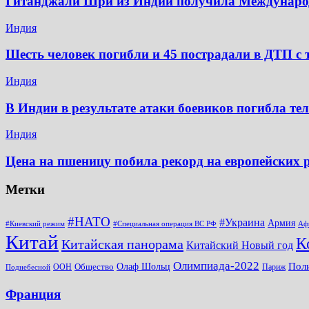
Гитанджали Шри из Индии получила Междунар
Индия
Шесть человек погибли и 45 пострадали в ДТП с 
Индия
В Индии в результате атаки боевиков погибла те
Индия
Цена на пшеницу побила рекорд на европейских
Метки
#НАТО
#Украина
Армия
#Киевский режим
#Специальная операция ВС РФ
Аф
Китай
К
Китайская панорама
Китайский Новый год
Олимпиада-2022
Пол
Общество
Олаф Шольц
ООН
Париж
Поднебесной
Франция