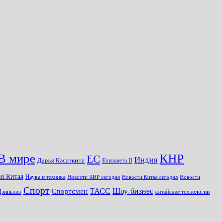
КНР
В мире
ЕС
Индия
Дарья Касаткина
Елизавета II
я Китая
Наука и техника
Новости КНР сегодня
Новости Китая сегодня
Новости
Спорт
Шоу-бизнес
ТАСС
Спортсмен
Цзиньпин
китайские технологии