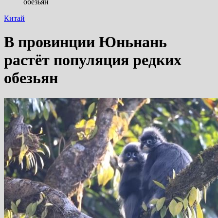
обезьян
Китай
В провинции Юньнань
растёт популяция редких
обезьян