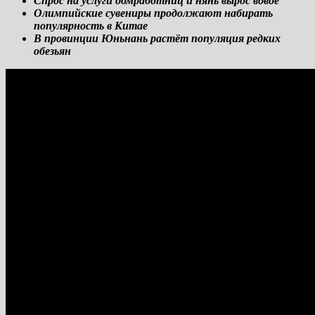
Спрос на услуги домработниц и нянь вырос вдвое
Олимпийские сувениры продолжают набирать
популярность в Китае
В провинции Юньнань растёт популяция редких
обезьян