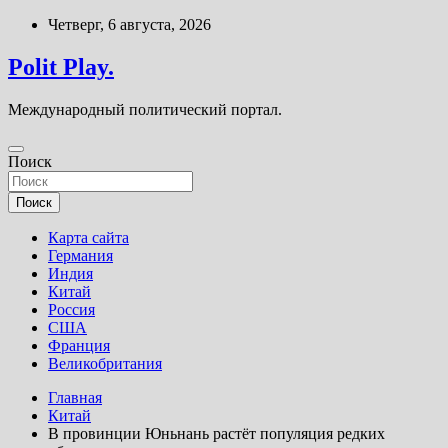
Перейти
Четверг, 6 августа, 2026
к
содержимому
Polit Play.
Международный политический портал.
Поиск
Поиск
Карта сайта
Германия
Индия
Китай
Россия
США
Франция
Великобритания
Главная
Китай
В провинции Юньнань растёт популяция редких