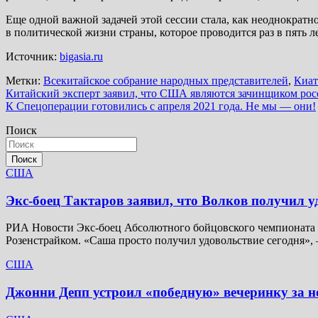
Еще одной важной задачей этой сессии стала, как неоднократн
в политической жизни страны, которое проводится раз в пять 
Источник:
bigasia.ru
Метки:
Всекитайское собрание народных представителей
,
Киа
Навигация
Китайский эксперт заявил, что США являются зачинщиком рос
К Спецоперации готовились с апреля 2021 года. Не мы — они!
по
Поиск
записям
Поиск
США
Экс-боец Тактаров заявил, что Волков получил у
РИА Новости Экс-боец Абсолютного бойцовского чемпионата (
Розенстрайком. «Саша просто получил удовольствие сегодня»,
США
Джонни Депп устроил «победную» вечеринку за не