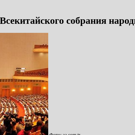
 Всекитайского собрания наро
Фото: aa.com.tr