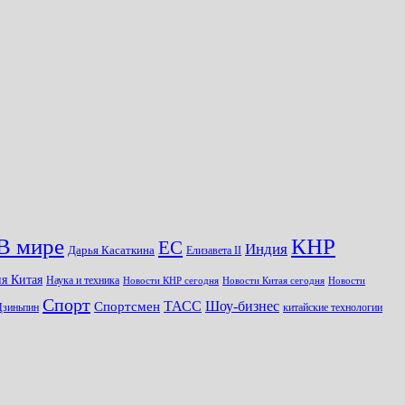
КНР
В мире
ЕС
Индия
Дарья Касаткина
Елизавета II
я Китая
Наука и техника
Новости КНР сегодня
Новости Китая сегодня
Новости
Спорт
Шоу-бизнес
ТАСС
Спортсмен
Цзиньпин
китайские технологии