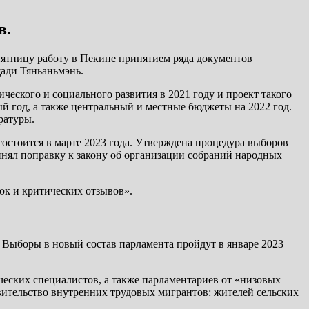
в.
пятницу работу в Пекине принятием ряда документов
щади Тяньаньмэнь.
ческого и социального развития в 2021 году и проект такого
й год, а также центральный и местные бюджеты на 2022 год.
ратуры.
состоится в марте 2023 года. Утверждена процедура выборов
нял поправку к закону об организации собраний народных
ок и критических отзывов».
 Выборы в новый состав парламента пройдут в январе 2023
ческих специалистов, а также парламентариев от «низовых
авительство внутренних трудовых мигрантов: жителей сельских