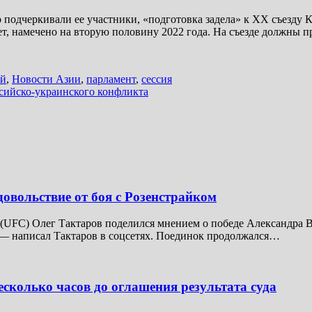
о подчеркивали ее участники, «подготовка задела» к XX съезду
лет, намечено на вторую половину 2022 года. На съезде должны
тй
,
Новости Азии
,
парламент
,
сессия
сийско-украинского конфликта
довольствие от боя с Розенстрайком
UFC) Олег Тактаров поделился мнением о победе Александра В
 — написал Тактаров в соцсетях. Поединок продолжался…
сколько часов до оглашения результата суда