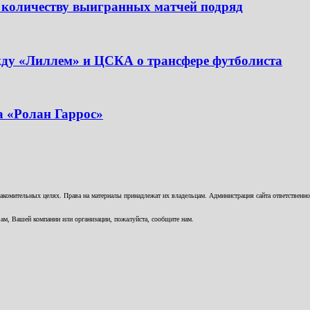
 количеству выигранных матчей подряд
жду «Лиллем» и ЦСКА о трансфере футболиста
а «Ролан Гаррос»
комительных целях. Права на материалы принадлежат их владельцам. Администрация сайта ответственност
ам, Вашей компании или организации, пожалуйста, сообщите нам.