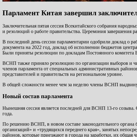
Парламент Китая завершил заключител
Заключительная пятая сессия Всекитайского собрания народны
и резолюций о работе правительства. Церемония завершения р
В последний день сессии парламентарии одобрили доклад о раб
документа на 2022 год, доклад об исполнении бюджетов центр
Были приняты резолюции по докладам Постоянного комитета 
ВСНП также приняло резолюцию по организации выборов и числ
членов парламента от специальных административных районов
представителей и правительств на региональном уровне.
В общей сложности менее чем за неделю члены ВСНП выдвинули
Новый состав парламента
Нынешняя сессия является последней для ВСНП 13-го созыва. 
года.
По решению ВСНП, в новом составе законодательного органа бу
организаций» и «трудящихся переднего края», занятых непоср
районов, которые приезжают в города на заработки, их общая ч