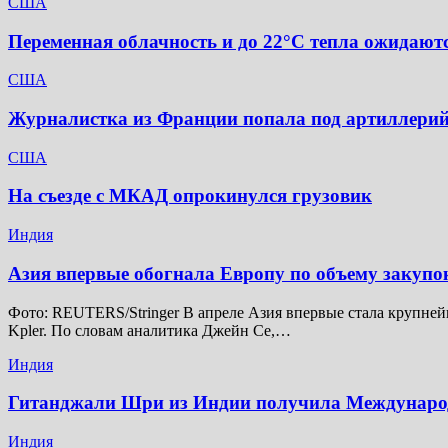
США
Переменная облачность и до 22°C тепла ожидаютс
США
Журналистка из Франции попала под артиллерий
США
На съезде с МКАД опрокинулся грузовик
Индия
Азия впервые обогнала Европу по объему закупо
Фото: REUTERS/Stringer В апреле Азия впервые стала крупней
Kpler. По словам аналитика Джейн Се,…
Индия
Гитанджали Шри из Индии получила Междунар
Индия