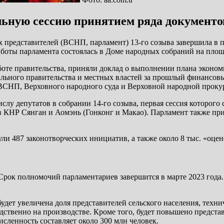
ьную сессию принятием ряда документо
х представителей (ВСНП, парламент) 13-го созыва завершила в 
аботы парламента состоялась в Доме народных собраний на пло
оте правительства, приняли доклад о выполнении плана экономи
ального правительства и местных властей за прошлый финансовы
ВСНП, Верховного народного суда и Верховной народной проку
у депутатов в собрании 14-го созыва, первая сессия которого 
 КНР Сянган и Аомэнь (Гонконг и Макао). Парламент также при
 487 законотворческих инициатив, а также около 8 тыс. «оцен
Срок полномочий парламентариев завершится в марте 2023 года.
дет увеличена доля представителей сельского населения, техни
едственно на производстве. Кроме того, будет повышено предст
исленность составляет около 300 млн человек.