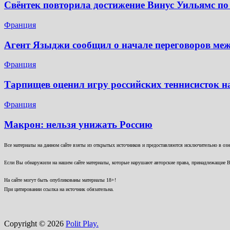
Свёнтек повторила достижение Винус Уильямс по
Франция
Агент Языджи сообщил о начале переговоров ме
Франция
Тарпищев оценил игру российских теннисисток н
Франция
Макрон: нельзя унижать Россию
Все материалы на данном сайте взяты из открытых источников и предоставляются исключительно в озна
Если Вы обнаружили на нашем сайте материалы, которые нарушают авторские права, принадлежащие В
На сайте могут быть опубликованы материалы 18+!
При цитировании ссылка на источник обязательна.
Copyright © 2026
Polit Play.