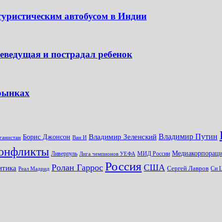
туристическим автобусом в Индии
леведущая и пострадал ребенок
 рынках
Владимир Путин
Владимир Зеленский
Борис Джонсон
ганистан
Ван И
онфликты
Медиакорпораци
Ливерпуль
МИД России
Лига чемпионов УЕФА
Россия
Ролан Гаррос
США
итика
Сергей Лавров
Си 
Реал Мадрид