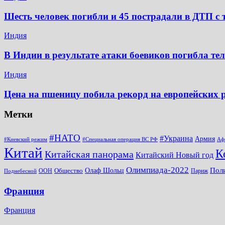
Шесть человек погибли и 45 пострадали в ДТП с 
Индия
В Индии в результате атаки боевиков погибла те
Индия
Цена на пшеницу побила рекорд на европейских
Метки
#НАТО
#Украина
Армия
#Киевский режим
#Специальная операция ВС РФ
Аф
Китай
К
Китайская панорама
Китайский Новый год
Олимпиада-2022
Пол
Общество
Олаф Шольц
ООН
Париж
Поднебесной
Франция
Франция