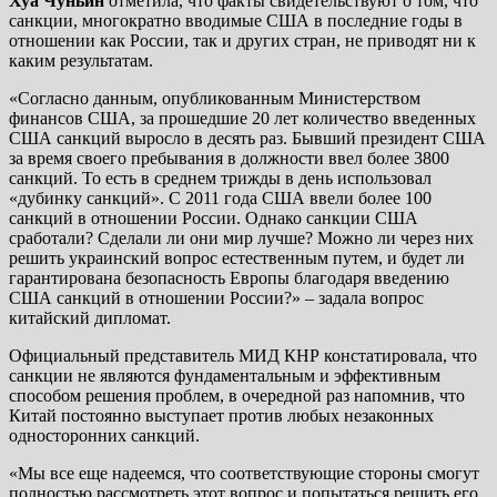
Хуа Чуньин
отметила, что факты свидетельствуют о том, что
санкции, многократно вводимые США в последние годы в
отношении как России, так и других стран, не приводят ни к
каким результатам.
«Согласно данным, опубликованным Министерством
финансов США, за прошедшие 20 лет количество введенных
США санкций выросло в десять раз. Бывший президент США
за время своего пребывания в должности ввел более 3800
санкций. То есть в среднем трижды в день использовал
«дубинку санкций». С 2011 года США ввели более 100
санкций в отношении России. Однако санкции США
сработали? Сделали ли они мир лучше? Можно ли через них
решить украинский вопрос естественным путем, и будет ли
гарантирована безопасность Европы благодаря введению
США санкций в отношении России?» – задала вопрос
китайский дипломат.
Официальный представитель МИД КНР констатировала, что
санкции не являются фундаментальным и эффективным
способом решения проблем, в очередной раз напомнив, что
Китай постоянно выступает против любых незаконных
односторонних санкций.
«Мы все еще надеемся, что соответствующие стороны смогут
полностью рассмотреть этот вопрос и попытаться решить его