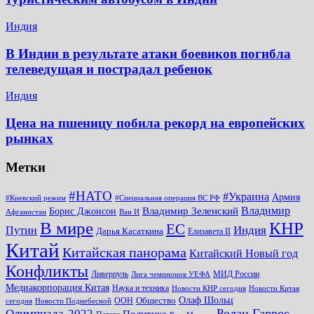
Индия
В Индии в результате атаки боевиков погибла
телеведущая и пострадал ребенок
Индия
Цена на пшеницу побила рекорд на европейских
рынках
Метки
#НАТО
#Украина
Армия
#Киевский режим
#Специальная операция ВС РФ
Владимир
Владимир Зеленский
Борис Джонсон
Афганистан
Ван И
КНР
В мире
ЕС
Путин
Индия
Дарья Касаткина
Елизавета II
Китай
Китайская панорама
Китайский Новый год
Конфликты
Ливерпуль
МИД России
Лига чемпионов УЕФА
Медиакорпорация Китая
Наука и техника
Новости КНР сегодня
Новости Китая
Общество
Олаф Шольц
ООН
сегодня
Новости Поднебесной
Ролан Гаррос
Олимпиада-2022
Политика