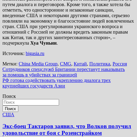
путем диалога и переговоров. Кроме того, я также хотела бы
отметить, что односторонние и незаконные санкции,
введенные США и некоторыми другими странами, серьезно
повлияли на экономику и благосостояние людей вовлеченных
стран. США при урегулировании украинского вопроса и
отношений с Россией не должны вредить законным правам
как Китая, так и других заинтересованных сторон», –
подчеркнула
Хуа Чуньин
.
Источник:
bigasia.ru
Метки:
China Media Group
,
CMG
,
Китай
,
Политика
,
Россия
Навигация
Сотрудников спецслужб Британии перестанут наказывать
за помощь в убийствах за границей
по
РФ готова содействовать укреплению диалога трех
записям
крупнейших государств Азии
Поиск
Поиск
США
Экс-боец Тактаров заявил, что Волков получил
удовольствие от боя с Розенстрайком