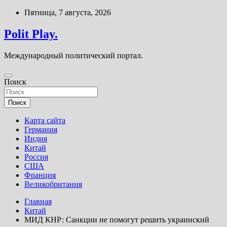
Перейти
Пятница, 7 августа, 2026
к
содержимому
Polit Play.
Международный политический портал.
Поиск
Поиск
Карта сайта
Германия
Индия
Китай
Россия
США
Франция
Великобритания
Главная
Китай
МИД КНР: Санкции не помогут решить украинский