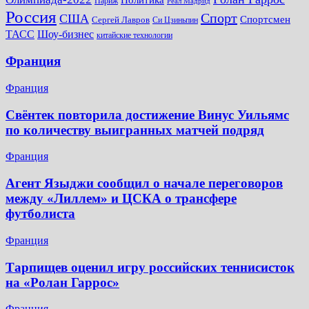
Париж
Реал Мадрид
Россия
Спорт
США
Спортсмен
Сергей Лавров
Си Цзиньпин
Шоу-бизнес
ТАСС
китайские технологии
Франция
Франция
Свёнтек повторила достижение Винус Уильямс
по количеству выигранных матчей подряд
Франция
Агент Языджи сообщил о начале переговоров
между «Лиллем» и ЦСКА о трансфере
футболиста
Франция
Тарпищев оценил игру российских теннисисток
на «Ролан Гаррос»
Франция