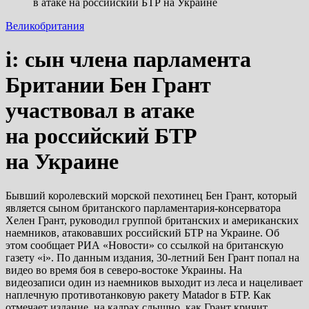
в атаке на российский БТР на Украине
Великобритания
i: сын члена парламента
Британии Бен Грант
участвовал в атаке
на российский БТР
на Украине
Бывший королевский морской пехотинец Бен Грант, который
является сыном британского парламентария-консерватора
Хелен Грант, руководил группой британских и американских
наемников, атаковавших российский БТР на Украине. Об
этом сообщает РИА «Новости» со ссылкой на
британскую
газету «i». По данным издания, 30-летний Бен Грант попал на
видео во время боя в северо-востоке Украины. На
видеозаписи один из наемников выходит из леса и нацеливает
наплечную противотанковую ракету Matador в БТР. Как
отмечает издание, на кадрах слышно, как Грант кричит