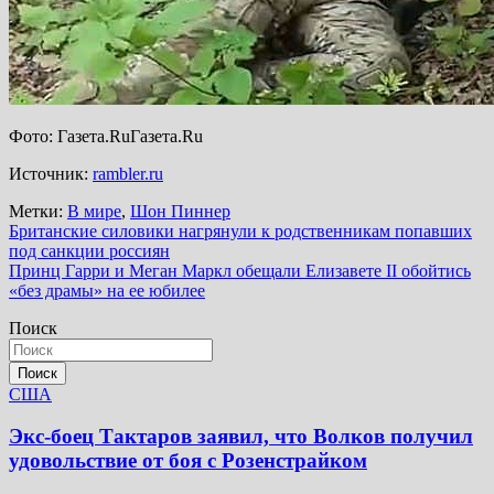
Фото: Газета.RuГазета.Ru
Источник:
rambler.ru
Метки:
В мире
,
Шон Пиннер
Навигация
Британские силовики нагрянули к родственникам попавших
под санкции россиян
по
Принц Гарри и Меган Маркл обещали Елизавете II обойтись
записям
«без драмы» на ее юбилее
Поиск
Поиск
США
Экс-боец Тактаров заявил, что Волков получил
удовольствие от боя с Розенстрайком