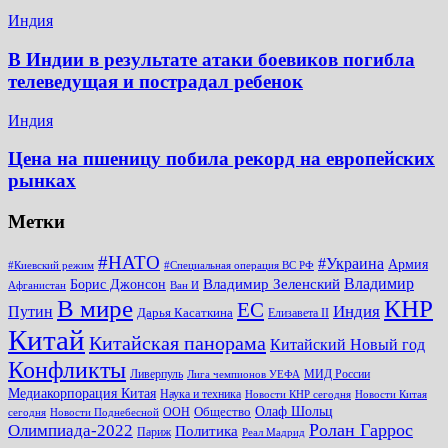
Индия
В Индии в результате атаки боевиков погибла
телеведущая и пострадал ребенок
Индия
Цена на пшеницу побила рекорд на европейских
рынках
Метки
#НАТО
#Украина
Армия
#Киевский режим
#Специальная операция ВС РФ
Владимир
Владимир Зеленский
Борис Джонсон
Афганистан
Ван И
КНР
В мире
ЕС
Путин
Индия
Дарья Касаткина
Елизавета II
Китай
Китайская панорама
Китайский Новый год
Конфликты
Ливерпуль
МИД России
Лига чемпионов УЕФА
Медиакорпорация Китая
Наука и техника
Новости КНР сегодня
Новости Китая
Общество
Олаф Шольц
ООН
сегодня
Новости Поднебесной
Ролан Гаррос
Олимпиада-2022
Политика
Париж
Реал Мадрид