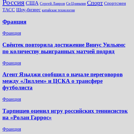
Россия
Спорт
США
Спортсмен
Сергей Лавров
Си Цзиньпин
Шоу-бизнес
ТАСС
китайские технологии
Франция
Франция
Свёнтек повторила достижение Винус Уильямс
по количеству выигранных матчей подряд
Франция
Агент Языджи сообщил о начале переговоров
между «Лиллем» и ЦСКА о трансфере
футболиста
Франция
Тарпищев оценил игру российских теннисисток
на «Ролан Гаррос»
Франция